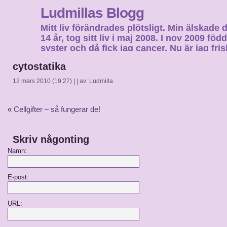
Ludmillas Blogg
Mitt liv förändrades plötsligt. Min älskade 
14 år, tog sitt liv i maj 2008. I nov 2009 fö
syster och då fick jag cancer. Nu är jag fri
fortsätta mitt liv…
cytostatika
12 mars 2010 (19:27) | | av: Ludmilla
«
Cellgifter – så fungerar de!
Skriv någonting
Namn:
E-post:
URL: