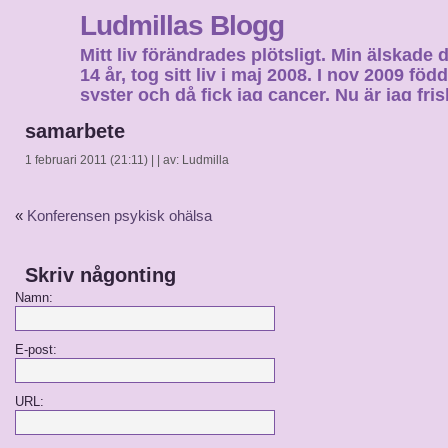
Ludmillas Blogg
Mitt liv förändrades plötsligt. Min älskade 
14 år, tog sitt liv i maj 2008. I nov 2009 fö
syster och då fick jag cancer. Nu är jag fri
fortsätta mitt liv…
samarbete
1 februari 2011 (21:11) | | av: Ludmilla
«
Konferensen psykisk ohälsa
Skriv någonting
Namn:
E-post:
URL: