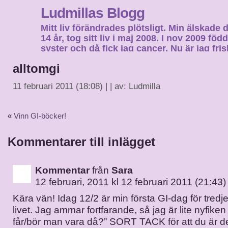
Ludmillas Blogg
Mitt liv förändrades plötsligt. Min älskade 
14 år, tog sitt liv i maj 2008. I nov 2009 fö
syster och då fick jag cancer. Nu är jag fri
fortsätta mitt liv…
alltomgi
11 februari 2011 (18:08) | | av: Ludmilla
«
Vinn GI-böcker!
Kommentarer till inlägget
Kommentar
från
Sara
12 februari, 2011 kl 12 februari 2011 (21:43)
Kära vän! Idag 12/2 är min första GI-dag för tredj
livet. Jag ammar fortfarande, så jag är lite nyfiken 
får/bör man vara då?” SORT TACK för att du är d