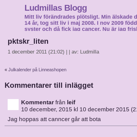
Ludmillas Blogg
Mitt liv förändrades plötsligt. Min älskade 
14 år, tog sitt liv i maj 2008. I nov 2009 fö
syster och då fick jag cancer. Nu är jag fri
fortsätta mitt liv…
pktskr_liten
1 december 2011 (21:02) | | av: Ludmilla
«
Julkalender på Linneashopen
Kommentarer till inlägget
Kommentar
från
leif
10 december, 2015 kl 10 december 2015 (2
Jag hoppas att canncer går att bota