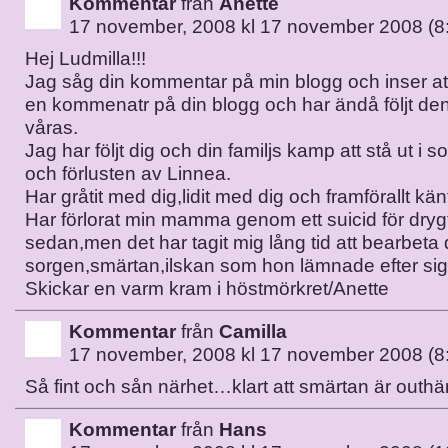
Kommentar
från
Anette
17 november, 2008 kl 17 november 2008 (8
Hej Ludmilla!!!
Jag såg din kommentar på min blogg och inser att 
en kommenatr på din blogg och har ändå följt de
våras.
Jag har följt dig och din familjs kamp att stå ut i
och förlusten av Linnea.
Har gråtit med dig,lidit med dig och framförallt känt
Har förlorat min mamma genom ett suicid för dryg
sedan,men det har tagit mig lång tid att bearbeta
sorgen,smärtan,ilskan som hon lämnade efter sig
Skickar en varm kram i höstmörkret/Anette
Kommentar
från
Camilla
17 november, 2008 kl 17 november 2008 (8
Så fint och sån närhet…klart att smärtan är outh
Kommentar
från
Hans