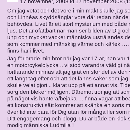
17 november, 2008 kl 17 november 2008 (1
Om jag vetat och det vore i min makt skulle jag sett
och Linnéas skyddsänglar vore där redan när de
behövdes. Livet är ett stort mysterium med både
ljus. Det är ofattbart när man ser bilden av Dig o
ung och mycket vacker människa utstrålandes de
som kommer med mänsklig värme och kärlek …. i
finns här i livet.
Jag förlorade min bror när jag var 17 år, han var
en motorcykelolycka .. vi stod varandra väldigt n
fortfarande minnas att jag grät en stor del av den
ett långt tag efter och att det fanns saker som jag
skulle velat gjort .. klarat upp på ett annat vis. Ti
sorg den bleker möjligen. Däremot tror jag att so
på något vis hantera/bejaka … finna vägar att be
ett konstruktivt sätt kommer att skänka en sorts m
över tid inte bara för Dig utan för många fler som 
Ditt engagemang och blogg. Du är både en klok 
modig människa Ludmilla !