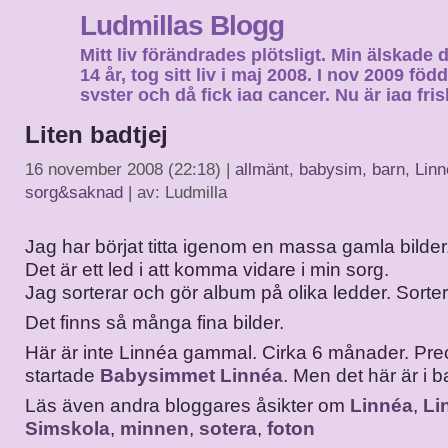
Ludmillas Blogg
Mitt liv förändrades plötsligt. Min älskade 
14 år, tog sitt liv i maj 2008. I nov 2009 fö
syster och då fick jag cancer. Nu är jag fri
fortsätta mitt liv…
Liten badtjej
16 november 2008 (22:18) |
allmänt
,
babysim
,
barn
,
Linn
sorg&saknad
| av: Ludmilla
Jag har börjat titta igenom en massa gamla bilder
Det är ett led i att komma vidare i min sorg.
Jag sorterar och gör album på olika ledder. Sorte
Det finns så många fina bilder.
Här är inte Linnéa gammal. Cirka 6 månader. Prec
startade
Babysimmet Linnéa
. Men det här är i b
Läs även andra bloggares åsikter om
Linnéa
,
Li
Simskola
,
minnen
,
sotera
,
foton