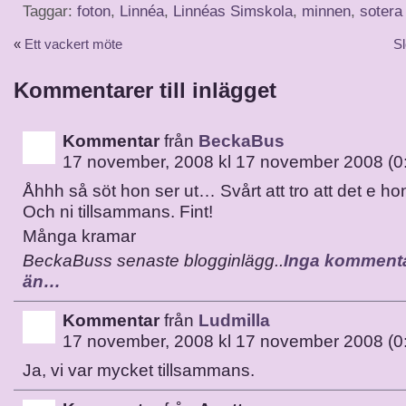
Taggar:
foton
,
Linnéa
,
Linnéas Simskola
,
minnen
,
sotera
«
Ett vackert möte
S
Kommentarer till inlägget
Kommentar
från
BeckaBus
17 november, 2008 kl 17 november 2008 (0
Åhhh så söt hon ser ut… Svårt att tro att det e ho
Och ni tillsammans. Fint!
Många kramar
BeckaBuss senaste blogginlägg..
Inga kommenta
än…
Kommentar
från
Ludmilla
17 november, 2008 kl 17 november 2008 (0
Ja, vi var mycket tillsammans.