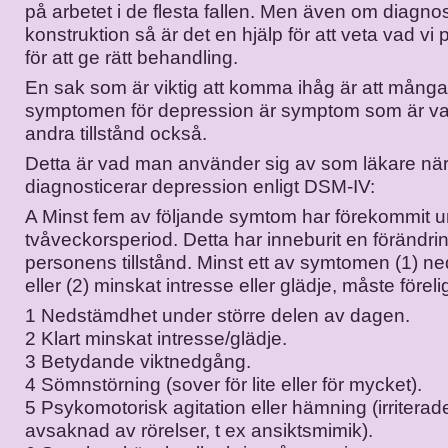
på arbetet i de flesta fallen. Men även om diagno
konstruktion så är det en hjälp för att veta vad vi
för att ge rätt behandling.
En sak som är viktig att komma ihåg är att många
symptomen för depression är symptom som är van
andra tillstånd också.
Detta är vad man använder sig av som läkare nä
diagnosticerar depression enligt DSM-IV:
A Minst fem av följande symtom har förekommit
tvåveckorsperiod. Detta har inneburit en förändri
personens tillstånd. Minst ett av symtomen (1) n
eller (2) minskat intresse eller glädje, måste föreli
1 Nedstämdhet under större delen av dagen.
2 Klart minskat intresse/glädje.
3 Betydande viktnedgång.
4 Sömnstörning (sover för lite eller för mycket).
5 Psykomotorisk agitation eller hämning (irriterade
avsaknad av rörelser, t ex ansiktsmimik).