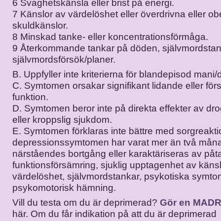
6 Svaghetskänsla eller brist på energi.
7 Känslor av värdelöshet eller överdrivna eller o
skuldkänslor.
8 Minskad tanke- eller koncentrationsförmåga.
9 Återkommande tankar på döden, självmordstank
självmordsförsök/planer.
B. Uppfyller inte kriterierna för blandepisod mani
C. Symtomen orsakar signifikant lidande eller fö
funktion.
D. Symtomen beror inte på direkta effekter av dro
eller kroppslig sjukdom.
E. Symtomen förklaras inte bättre med sorgreakti
depressionssymtomen har varat mer än två måna
närståendes bortgång eller karaktäriseras av påta
funktionsförsämring, sjuklig upptagenhet av käns
värdelöshet, självmordstankar, psykotiska symtom
psykomotorisk hämning.
Vill du testa om du är deprimerad?
Gör en MADR
här. Om du får indikation på att du är deprimerad