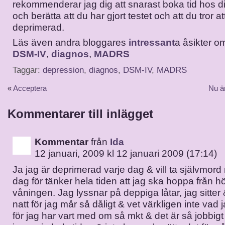
rekommenderar jag dig att snarast boka tid hos d
och berätta att du har gjort testet och att du tror at
deprimerad.
Läs även andra bloggares
intressant
a åsikter 
DSM-IV
,
diagnos
,
MADRS
Taggar:
depression
,
diagnos
,
DSM-IV
,
MADRS
«
Acceptera
Nu ä
Kommentarer till inlägget
Kommentar
från
Ida
12 januari, 2009 kl 12 januari 2009 (17:14)
Ja jag är deprimerad varje dag & vill ta självmord
dag för tänker hela tiden att jag ska hoppa från h
våningen. Jag lyssnar på deppiga låtar, jag sitter 
natt för jag mår så dåligt & vet värkligen inte vad
för jag har vart med om så mkt & det är så jobbigt a