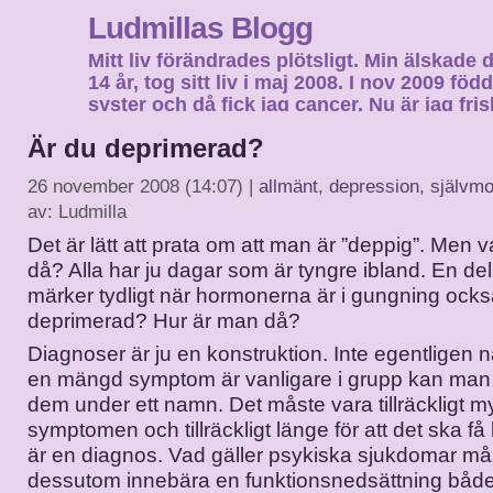
Ludmillas Blogg
Mitt liv förändrades plötsligt. Min älskade 
14 år, tog sitt liv i maj 2008. I nov 2009 fö
syster och då fick jag cancer. Nu är jag fri
fortsätta mitt liv…
Är du deprimerad?
26 november 2008 (14:07) |
allmänt
,
depression
,
självmo
av: Ludmilla
Det är lätt att prata om att man är ”deppig”. Men 
då? Alla har ju dagar som är tyngre ibland. En de
märker tydligt när hormonerna är i gungning ock
deprimerad? Hur är man då?
Diagnoser är ju en konstruktion. Inte egentligen n
en mängd symptom är vanligare i grupp kan ma
dem under ett namn. Det måste vara tillräckligt m
symptomen och tillräckligt länge för att det ska få
är en diagnos. Vad gäller psykiska sjukdomar må
dessutom innebära en funktionsnedsättning bå