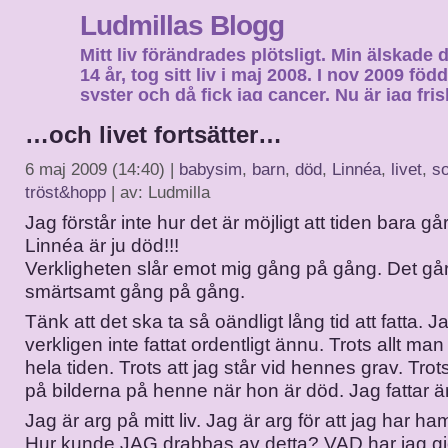
Ludmillas Blogg
Mitt liv förändrades plötsligt. Min älskade 
14 år, tog sitt liv i maj 2008. I nov 2009 fö
syster och då fick jag cancer. Nu är jag fri
fortsätta mitt liv…
…och livet fortsätter…
6 maj 2009 (14:40) |
babysim
,
barn
,
död
,
Linnéa
,
livet
,
s
tröst&hopp
| av: Ludmilla
Jag förstår inte hur det är möjligt att tiden bara går
Linnéa är ju död!!!
Verkligheten slår emot mig gång på gång. Det går 
smärtsamt gång på gång.
Tänk att det ska ta så oändligt lång tid att fatta. J
verkligen inte fattat ordentligt ännu. Trots allt m
hela tiden. Trots att jag står vid hennes grav. Trots 
på bilderna på henne när hon är död. Jag fattar ä
Jag är arg på mitt liv. Jag är arg för att jag har ham
Hur kunde JAG drabbas av detta? VAD har jag gjor