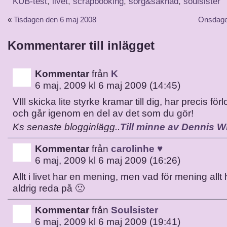
KUB-test
,
livet
,
scrapbooking
,
sorg&saknad
,
soulsister
«
Tisdagen den 6 maj 2008
Onsdage
Kommentarer till inlägget
Kommentar
från
K
6 maj, 2009 kl 6 maj 2009 (14:45)
VIll skicka lite styrke kramar till dig, har precis för
och går igenom en del av det som du gör!
Ks senaste blogginlägg..
Till minne av Dennis W
Kommentar
från
carolinhe ♥
6 maj, 2009 kl 6 maj 2009 (16:26)
Allt i livet har en mening, men vad för mening allt
aldrig reda på 🙁
Kommentar
från
Soulsister
6 maj, 2009 kl 6 maj 2009 (19:41)