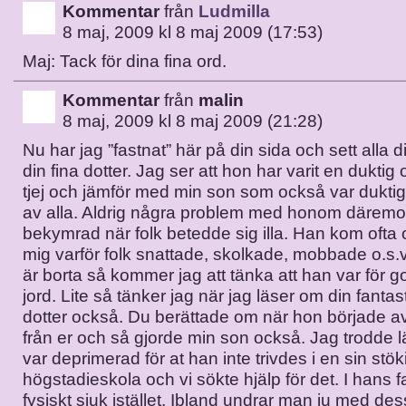
Kommentar
från
Ludmilla
8 maj, 2009 kl 8 maj 2009 (17:53)
Maj: Tack för dina fina ord.
Kommentar
från
malin
8 maj, 2009 kl 8 maj 2009 (21:28)
Nu har jag ”fastnat” här på din sida och sett alla 
din fina dotter. Jag ser att hon har varit en dukti
tjej och jämför med min son som också var dukti
av alla. Aldrig några problem med honom däremot 
bekymrad när folk betedde sig illa. Han kom ofta
mig varför folk snattade, skolkade, mobbade o.s.
är borta så kommer jag att tänka att han var för 
jord. Lite så tänker jag när jag läser om din fantas
dotter också. Du berättade om när hon började a
från er och så gjorde min son också. Jag trodde l
var deprimerad för at han inte trivdes i en sin stök
högstadieskola och vi sökte hjälp för det. I hans fa
fysiskt sjuk istället. Ibland undrar man ju med d