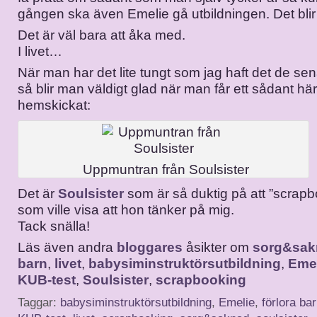
gången ska även Emelie gå utbildningen. Det blir 
Det är väl bara att åka med.
I livet…
När man har det lite tungt som jag haft det de s
så blir man väldigt glad när man får ett sådant här
hemskickat:
Uppmuntran från Soulsister
Det är
Soulsister
som är så duktig på att ”scrap
som ville visa att hon tänker på mig.
Tack snälla!
Läs även andra
bloggares
åsikter om
sorg&sak
barn
,
livet
,
babysiminstruktörsutbildning
,
Eme
KUB-test
,
Soulsister
,
scrapbooking
Taggar:
babysiminstruktörsutbildning
,
Emelie
,
förlora ba