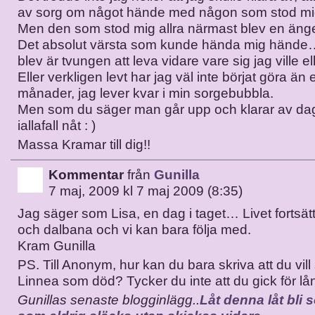
av sorg om något hände med någon som stod mi
Men den som stod mig allra närmast blev en änge
Det absolut värsta som kunde hända mig hände
blev är tvungen att leva vidare vare sig jag ville ell
Eller verkligen levt har jag väl inte börjat göra än e
månader, jag lever kvar i min sorgebubbla.
Men som du säger man går upp och klarar av dag
iallafall nåt : )
Massa Kramar till dig!!
Kommentar
från
Gunilla
7 maj, 2009 kl 7 maj 2009 (8:35)
Jag säger som Lisa, en dag i taget… Livet fortsätte
och dalbana och vi kan bara följa med.
Kram Gunilla
PS. Till Anonym, hur kan du bara skriva att du vill
Linnea som död? Tycker du inte att du gick för l
Gunillas senaste blogginlägg..
Låt denna låt bli s