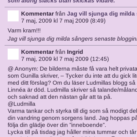
som aldrig släcks utan skickas vidare.
Kommentar
från
Jag vill sjunga dig milda
7 maj, 2009 kl 7 maj 2009 (8:49)
Varm kram!!!
Jag vill sjunga dig milda sångers senaste bloggin
Kommentar
från
Ingrid
7 maj, 2009 kl 7 maj 2009 (12:45)
@ Anonym: De bilderna måste få vara helt privata
som Gunilla skriver, – Tycker du inte att du gick lit
med ditt förslag? Om du läser Ludmillas blogg så f
Linnéa är död. Ludmilla skriver så talande/målan
och saknad att den nästan går att ta på.
@Ludmilla
Varma tankar och styrka till dig som så modigt de
din vandring genom sorgens land. Jag hoppas på 
följa din glädje över din ”inneboende”.
Lycka till på tisdag jag håller mina tummar och tår