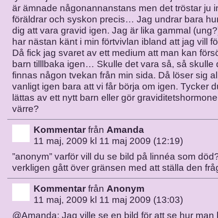
är ämnade någonannanstans men det tröstar ju i
föräldrar och syskon precis… Jag undrar bara hur
dig att vara gravid igen. Jag är lika gammal (ung
har nästan känt i min förtvivlan ibland att jag vill föd
Då fick jag svaret av ett medium att man kan försö
barn tilllbaka igen… Skulle det vara så, så skulle d
finnas någon tvekan från min sida. Då löser sig al
vanligt igen bara att vi får börja om igen. Tycker 
lättas av ett nytt barn eller gör graviditetshormo
värre?
Kommentar
från
Amanda
11 maj, 2009 kl 11 maj 2009 (12:19)
”anonym” varför vill du se bild på linnéa som död
verkligen gått över gränsen med att ställa den frå
Kommentar
från
Anonym
11 maj, 2009 kl 11 maj 2009 (13:03)
@Amanda: Jag ville se en bild för att se hur man 