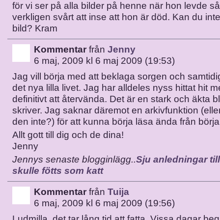
för vi ser på alla bilder på henne när hon levde så
verkligen svårt att inse att hon är död. Kan du int
bild? Kram
Kommentar
från
Jenny
6 maj, 2009 kl 6 maj 2009 (19:53)
Jag vill börja med att beklaga sorgen och samtidigt
det nya lilla livet. Jag har alldeles nyss hittat hi
definitivt att återvända. Det är en stark och äkta 
skriver. Jag saknar däremot en arkivfunktion (elle
den inte?) för att kunna börja läsa ända från börja
Allt gott till dig och de dina!
Jenny
Jennys senaste blogginlägg..
Sju anledningar til
skulle fötts som katt
Kommentar
från
Tuija
6 maj, 2009 kl 6 maj 2009 (19:56)
Ludmilla, det tar lång tid att fatta. Vissa dagar be