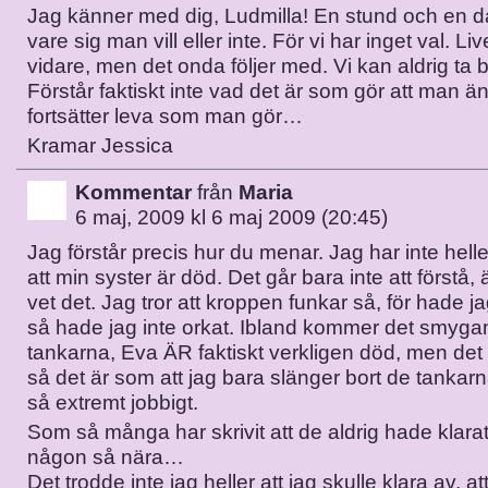
Jag känner med dig, Ludmilla! En stund och en da
vare sig man vill eller inte. För vi har inget val. Li
vidare, men det onda följer med. Vi kan aldrig ta b
Förstår faktiskt inte vad det är som gör att man ä
fortsätter leva som man gör…
Kramar Jessica
Kommentar
från
Maria
6 maj, 2009 kl 6 maj 2009 (20:45)
Jag förstår precis hur du menar. Jag har inte heller 
att min syster är död. Det går bara inte att förstå, 
vet det. Jag tror att kroppen funkar så, för hade jag
så hade jag inte orkat. Ibland kommer det smyga
tankarna, Eva ÄR faktiskt verkligen död, men det b
så det är som att jag bara slänger bort de tankarna
så extremt jobbigt.
Som så många har skrivit att de aldrig hade klarat 
någon så nära…
Det trodde inte jag heller att jag skulle klara av, at