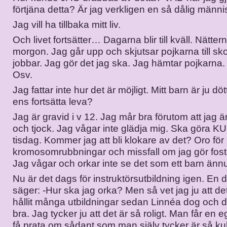
förtjäna detta? Är jag verkligen en så dålig männ
Jag vill ha tillbaka mitt liv.
Och livet fortsätter… Dagarna blir till kväll. Nätterna 
morgon. Jag går upp och skjutsar pojkarna till sk
jobbar. Jag gör det jag ska. Jag hämtar pojkarna.
Osv.
Jag fattar inte hur det är möjligt. Mitt barn är ju dö
ens fortsätta leva?
Jag är gravid i v 12. Jag mår bra förutom att jag är
och tjock. Jag vågar inte glädja mig. Ska göra KU
tisdag. Kommer jag att bli klokare av det? Oro för
kromosomrubbningar och missfall om jag gör fost
Jag vågar och orkar inte se det som ett barn ännu
Nu är det dags för instruktörsutbildning igen. En 
säger: -Hur ska jag orka? Men så vet jag ju att de
hållit många utbildningar sedan Linnéa dog och de
bra. Jag tycker ju att det är så roligt. Man får en e
få prata om sådant som man själv tycker är så ku