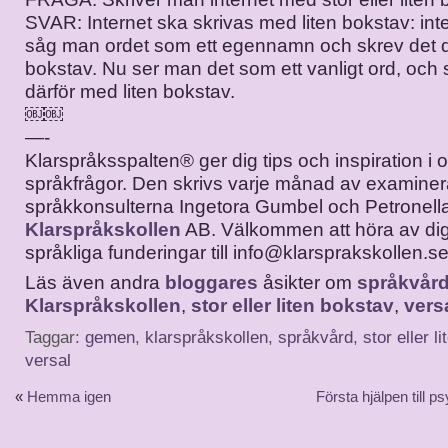
SVAR: Internet ska skrivas med liten bokstav: inte
såg man ordet som ett egennamn och skrev det 
bokstav. Nu ser man det som ett vanligt ord, och s
därför med liten bokstav.
￼￼
—-
Klarspråksspalten® ger dig tips och inspiration i o
språkfrågor. Den skrivs varje månad av examine
språkkonsulterna Ingetora Gumbel och Petronella
Klarspråkskollen
AB. Välkommen att höra av di
språkliga funderingar till info@klarsprakskollen.se
Läs även andra
bloggares
åsikter om
språkvår
Klarspråkskollen
,
stor eller liten bokstav
,
vers
Taggar:
gemen
,
klarspråkskollen
,
språkvård
,
stor eller l
versal
«
Hemma igen
Första hjälpen till p