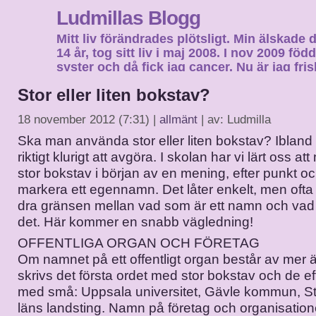
Ludmillas Blogg
Mitt liv förändrades plötsligt. Min älskade 
14 år, tog sitt liv i maj 2008. I nov 2009 fö
syster och då fick jag cancer. Nu är jag fri
fortsätta mitt liv…
Stor eller liten bokstav?
18 november 2012 (7:31) |
allmänt
| av: Ludmilla
Ska man använda stor eller liten bokstav? Ibland
riktigt klurigt att avgöra. I skolan har vi lärt oss at
stor bokstav i början av en mening, efter punkt och
markera ett egennamn. Det låter enkelt, men ofta ä
dra gränsen mellan vad som är ett namn och vad 
det. Här kommer en snabb vägledning!
OFFENTLIGA ORGAN OCH FÖRETAG
Om namnet på ett offentligt organ består av mer ä
skrivs det första ordet med stor bokstav och de ef
med små: Uppsala universitet, Gävle kommun, S
läns landsting. Namn på företag och organisation