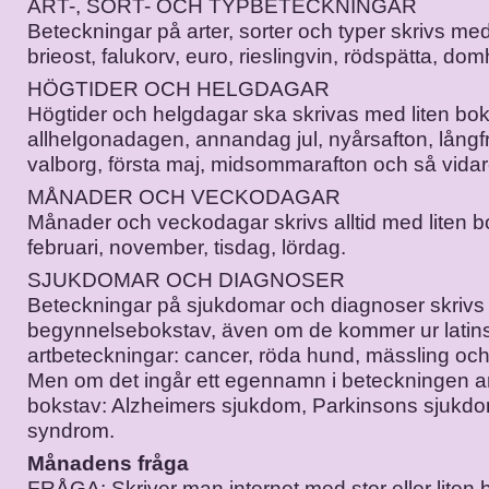
ART-, SORT- OCH TYPBETECKNINGAR
Beteckningar på arter, sorter och typer skrivs med
brieost, falukorv, euro, rieslingvin, rödspätta, dom
HÖGTIDER OCH HELGDAGAR
Högtider och helgdagar ska skrivas med liten bok
allhelgonadagen, annandag jul, nyårsafton, lång
valborg, första maj, midsommarafton och så vidar
MÅNADER OCH VECKODAGAR
Månader och veckodagar skrivs alltid med liten b
februari, november, tisdag, lördag.
SJUKDOMAR OCH DIAGNOSER
Beteckningar på sjukdomar och diagnoser skrivs 
begynnelsebokstav, även om de kommer ur latin
artbeteckningar: cancer, röda hund, mässling och
Men om det ingår ett egennamn i beteckningen a
bokstav: Alzheimers sjukdom, Parkinsons sjukd
syndrom.
Månadens fråga
FRÅGA: Skriver man internet med stor eller liten