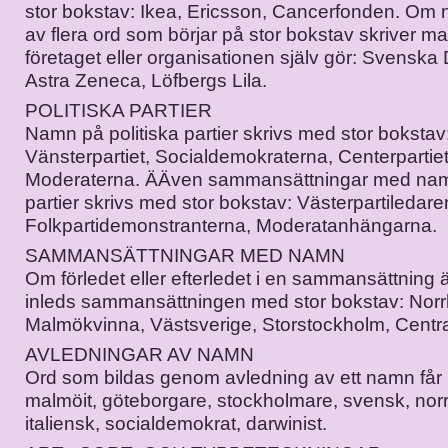
stor bokstav: Ikea, Ericsson, Cancerfonden. Om 
av flera ord som börjar på stor bokstav skriver 
företaget eller organisationen själv gör: Svenska
Astra Zeneca, Löfbergs Lila.
POLITISKA PARTIER
Namn på politiska partier skrivs med stor bokstav
Vänsterpartiet, Socialdemokraterna, Centerpartiet
Moderaterna. ÄÄven sammansättningar med namn
partier skrivs med stor bokstav: Västerpartiledare
Folkpartidemonstranterna, Moderatanhängarna.
SAMMANSÄTTNINGAR MED NAMN
Om förledet eller efterledet i en sammansättning 
inleds sammansättningen med stor bokstav: Nor
Malmökvinna, Västsverige, Storstockholm, Centra
AVLEDNINGAR AV NAMN
Ord som bildas genom avledning av ett namn får l
malmöit, göteborgare, stockholmare, svensk, nor
italiensk, socialdemokrat, darwinist.