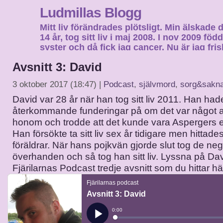
Ludmillas Blogg
Mitt liv förändrades plötsligt. Min älskade 
14 år, tog sitt liv i maj 2008. I nov 2009 fö
syster och då fick jag cancer. Nu är jag fri
fortsätta mitt liv…
Avsnitt 3: David
3 oktober 2017 (18:47) |
Podcast
,
självmord
,
sorg&sakn
David var 28 år när han tog sitt liv 2011. Han had
återkommande funderingar på om det var något all
honom och trodde att det kunde vara Aspergers el
Han försökte ta sitt liv sex år tidigare men hittade
föräldrar. När hans pojkvän gjorde slut tog de ne
överhanden och så tog han sitt liv. Lyssna på Dav
Fjärilarnas Podcast tredje avsnitt som du hittar hä