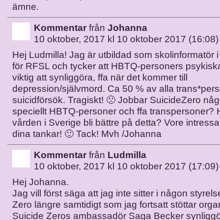
ämne.
Kommentar
från
Johanna
10 oktober, 2017 kl 10 oktober 2017 (16:08)
Hej Ludmilla! Jag är utbildad som skolinformatör 
för RFSL och tycker att HBTQ-personers psykisk
viktig att synliggöra, ffa när det kommer till
depression/självmord. Ca 50 % av alla trans*pers
suicidförsök. Tragiskt! 🙁 Jobbar SuicideZero någo
speciellt HBTQ-personer och ffa transpersoner? 
vården i Sverige bli bättre på detta? Vore intressa
dina tankar! 🙂 Tack! Mvh /Johanna
Kommentar
från
Ludmilla
10 oktober, 2017 kl 10 oktober 2017 (17:09)
Hej Johanna.
Jag vill först säga att jag inte sitter i någon styrel
Zero längre samtidigt som jag fortsatt stöttar orga
Suicide Zeros ambassadör Saga Becker synliggö