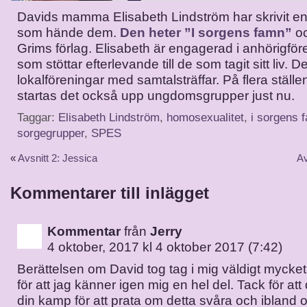
Davids mamma Elisabeth Lindström har skrivit e
som hände dem.
Den heter ”I sorgens famn”
o
Grims förlag. Elisabeth är engagerad i anhörigfö
som stöttar efterlevande till de som tagit sitt liv. D
lokalföreningar med samtalsträffar. På flera ställen
startas det också upp ungdomsgrupper just nu.
Taggar:
Elisabeth Lindström
,
homosexualitet
,
i sorgens 
sorgegrupper
,
SPES
«
Avsnitt 2: Jessica
Av
Kommentarer till inlägget
Kommentar
från
Jerry
4 oktober, 2017 kl 4 oktober 2017 (7:42)
Berättelsen om David tog tag i mig väldigt mycket
för att jag känner igen mig en hel del. Tack för att 
din kamp för att prata om detta svåra och ibland 