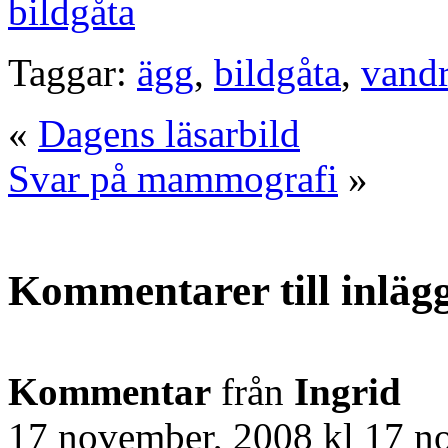
bildgåta
Taggar:
ägg
,
bildgåta
,
vand
«
Dagens läsarbild
Svar på mammografi
»
Kommentarer till inläg
Kommentar
från
Ingrid
17 november, 2008 kl 17 n