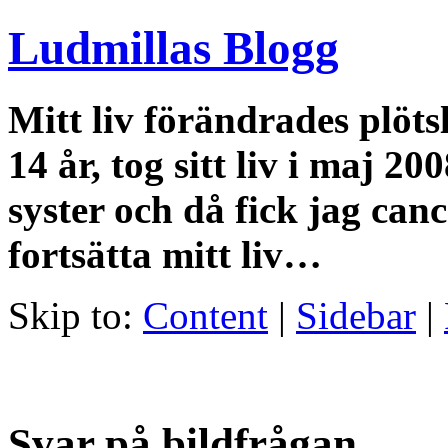
Ludmillas Blogg
Mitt liv förändrades plöts
14 år, tog sitt liv i maj 2
syster och då fick jag canc
fortsätta mitt liv…
Skip to:
Content
|
Sidebar
|
Svar på bildfrågan