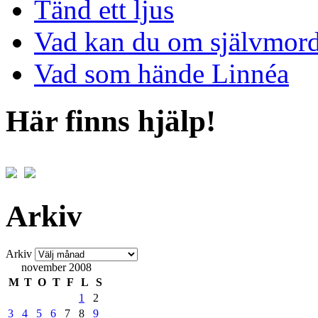
Tänd ett ljus
Vad kan du om självmor
Vad som hände Linnéa
Här finns hjälp!
Arkiv
Arkiv
november 2008
M
T
O
T
F
L
S
1
2
3
4
5
6
7
8
9