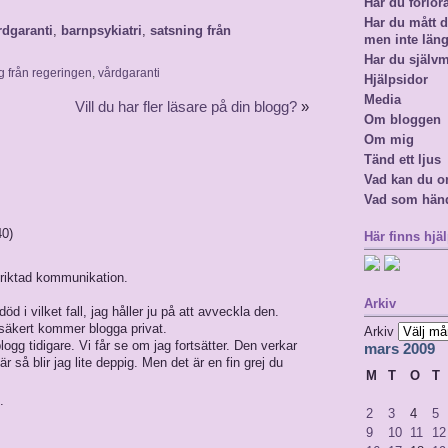
Har du förlor
Har du mått då
rdgaranti
,
barnpsykiatri
,
satsning från
men inte län
Har du själv
g från regeringen
,
vårdgaranti
Hjälpsidor
Media
Vill du har fler läsare på din blogg?
»
Om bloggen
Om mig
Tänd ett ljus
Vad kan du o
Vad som hän
40)
Här finns hjäl
elriktad kommunikation.
Arkiv
död i vilket fall, jag håller ju på att avveckla den.
g säkert kommer blogga privat.
Arkiv
blogg tidigare. Vi får se om jag fortsätter. Den verkar
mars 2009
r så blir jag lite deppig. Men det är en fin grej du
M
T
O
T
.
2
3
4
5
9
10
11
12