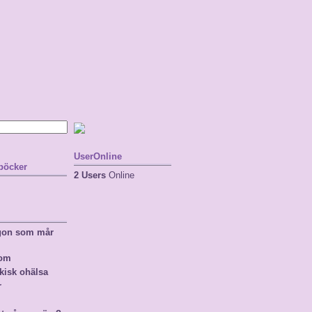
UserOnline
 böcker
2 Users
Online
ågon som mår
nom
kisk ohälsa
r