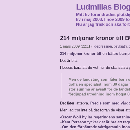
Ludmillas Blo
Mitt liv förändrades plötsli
liv i maj 2008. I nov 2009 
Nu är jag frisk och ska fort
214 miljoner kronor till 
1 mars 2009 (22:11) |
depression
,
psykiatri
,
214 miljoner kronor till en bättre barnp
Det är bra.
Hoppas bara att de vet hur de ska satsa 
Men de landsting som låter barn 
träffa en specialist inom 30 dagar 
stor summa är avsatt för de lands
fördjupad utredning inom högst 6
Det låter jättebra.
Precis som med vårdg
Men jag tror inte på det förrän de visar at
-Oscar Wolf hyllar regeringens satsnin
–
Kent Persson tycker det är bra att reg
–
Om den förbättrade vårdgarantin inom