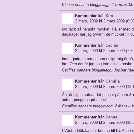
Klauss senaste blogginlägg..
T-minus 13
Kommentar
från
Kim
2 mars, 2009 kl 2 mars 2009 (0:5
sv; tack så hemskt mycket. Håller med di
dagsläget har jag tyvärr inte mycket till 
Kommentar
från
Cecilia
2 mars, 2009 kl 2 mars 2009 (7:3
hmm, jadu en bra person enligt mig är nå
bra. Och det är jag nog inte alltid kanske.
Cecilias senaste blogginlägg..
Jobbat ida
Kommentar
från
Camilla
2 mars, 2009 kl 2 mars 2009 (12:
Åh, äntligen satsar det pengar på barn &
satsar pengarna på rätt sätt.
Camillas senaste blogginlägg..
2 Mars – V
Kommentar
från
Hanna
2 mars, 2009 kl 2 mars 2009 (18:
I Västra Götaland är köerna till BUP reda