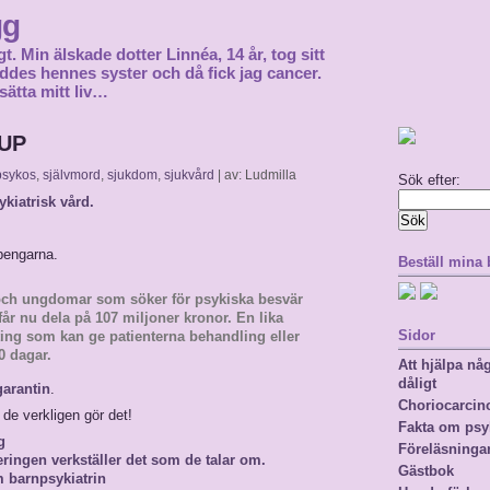
gg
gt. Min älskade dotter Linnéa, 14 år, tog sitt
föddes hennes syster och då fick jag cancer.
sätta mitt liv…
BUP
psykos
,
självmord
,
sjukdom
,
sjukvård
| av: Ludmilla
Sök efter:
ykiatrisk vård.
pengarna.
Beställ mina
och ungdomar som söker för psykiska besvär
får nu dela på 107 miljoner kronor. En lika
Sidor
ting som kan ge patienterna behandling eller
0 dagar.
Att hjälpa n
dåligt
arantin
.
Choriocarci
t de verkligen gör det!
Fakta om psy
g
Föreläsninga
eringen verkställer det som de talar om.
Gästbok
 barnpsykiatrin