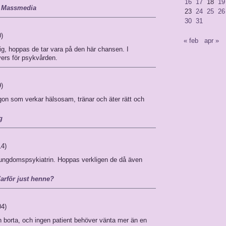
16
17
18
19
: Massmedia
23
24
25
26
30
31
0)
« feb
apr »
g, hoppas de tar vara på den här chansen. I
övers för psykvården.
9)
gon som verkar hälsosam, tränar och äter rätt och
g
14)
 ungdomspsykiatrin. Hoppas verkligen de då även
arför just henne?
04)
n borta, och ingen patient behöver vänta mer än en