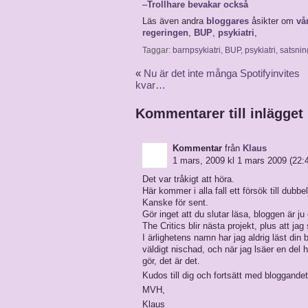
–
Trollhare bevakar också
Läs även andra
bloggares
åsikter om
vå
regeringen
,
BUP
,
psykiatri
,
Taggar:
barnpsykiatri
,
BUP
,
psykiatri
,
satsnin
«
Nu är det inte många Spotifyinvites
kvar…
Kommentarer till inlägget
Kommentar
från
Klaus
1 mars, 2009 kl 1 mars 2009 (22:
Det var tråkigt att höra.
Här kommer i alla fall ett försök till dubb
Kanske för sent.
Gör inget att du slutar läsa, bloggen är ju 
The Critics blir nästa projekt, plus att ja
I ärlighetens namn har jag aldrig läst din 
väldigt nischad, och när jag lsäer en del hä
gör, det är det.
Kudos till dig och fortsätt med bloggandet
MVH,
Klaus