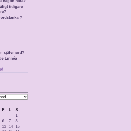
at någon nära?
ligt tidigare
gre?
mordstankar?
m självmord?
de Linnéa
p!
F
L
S
1
6
7
8
13
14
15