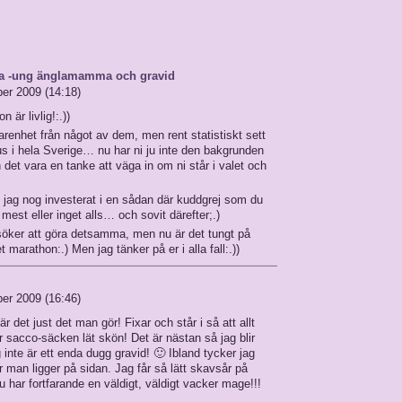
 -ung änglamamma och gravid
er 2009 (14:18)
 är livlig!:.))
farenhet från något av dem, men rent statistiskt sett
us i hela Sverige… nu har ni ju inte den bakgrunden
det vara en tanke att väga in om ni står i valet och
de jag nog investerat i en sådan där kuddgrej som du
est eller inget alls… och sovit därefter;.)
söker att göra detsamma, men nu är det tungt på
t marathon:.) Men jag tänker på er i alla fall:.))
er 2009 (16:46)
r det just det man gör! Fixar och står i så att allt
r sacco-säcken lät skön! Det är nästan så jag blir
g inte är ett enda dugg gravid! 🙂 Ibland tycker jag
är man ligger på sidan. Jag får så lätt skavsår på
 har fortfarande en väldigt, väldigt vacker mage!!!