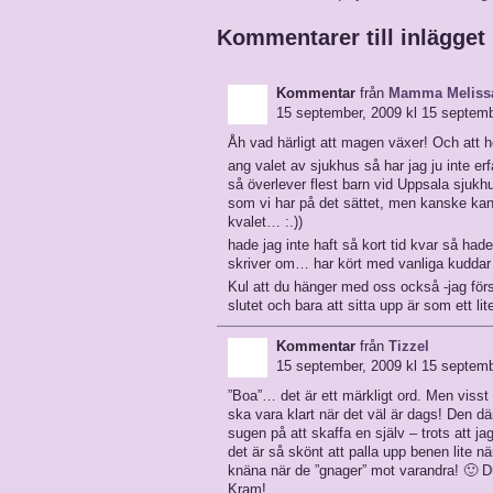
Kommentarer till inlägget
Kommentar
från
Mamma Melissa
15 september, 2009 kl 15 septemb
Åh vad härligt att magen växer! Och att hon
ang valet av sjukhus så har jag ju inte er
så överlever flest barn vid Uppsala sjukh
som vi har på det sättet, men kanske kan 
kvalet… :.))
hade jag inte haft så kort tid kvar så ha
skriver om… har kört med vanliga kuddar m
Kul att du hänger med oss också -jag för
slutet och bara att sitta upp är som ett lite
Kommentar
från
Tizzel
15 september, 2009 kl 15 septemb
”Boa”… det är ett märkligt ord. Men visst ä
ska vara klart när det väl är dags! Den dä
sugen på att skaffa en själv – trots att ja
det är så skönt att palla upp benen lite n
knäna när de ”gnager” mot varandra! 🙂 Du
Kram!