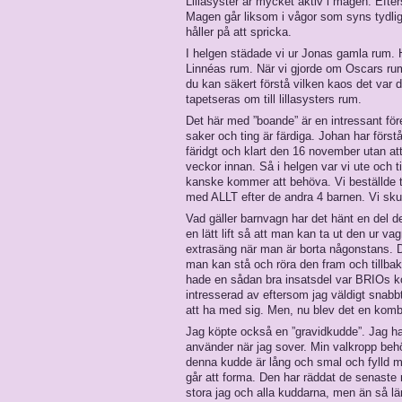
Lillasyster är mycket aktiv i magen. Efter
Magen går liksom i vågor som syns tydligt 
håller på att spricka.
I helgen städade vi ur Jonas gamla rum. Ha
Linnéas rum. När vi gjorde om Oscars rum
du kan säkert förstå vilken kaos det var där
tapetseras om till lillasysters rum.
Det här med ”boande” är en intressant före
saker och ting är färdiga. Johan har förstå
färidgt och klart den 16 november utan att 
veckor innan. Så i helgen var vi ute och
kanske kommer att behöva. Vi beställde t
med ALLT efter de andra 4 barnen. Vi skull
Vad gäller barnvagn har det hänt en del de
en lätt lift så att man kan ta ut den ur 
extrasäng när man är borta någonstans.
man kan stå och röra den fram och tillb
hade en sådan bra insatsdel var BRIOs ko
intresserad av eftersom jag väldigt snabbt 
att ha med sig. Men, nu blev det en kombiv
Jag köpte också en ”gravidkudde”. Jag ha
använder när jag sover. Min valkropp beh
denna kudde är lång och smal och fylld m
går att forma. Den har räddat de senaste n
stora jag och alla kuddarna, men än så län