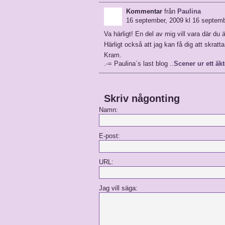
Kommentar
från
Paulina
16 september, 2009 kl 16 septemb
Va härligt! En del av mig vill vara där du 
Härligt också att jag kan få dig att skratt
Kram.
.-= Paulina´s last blog ..
Scener ur ett äk
Skriv någonting
Namn:
E-post:
URL:
Jag vill säga: