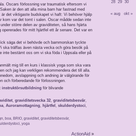
28
29
30
la. Oscars förlossning var traumatisk eftersom vi
aken är den att alla mina barn har fastnad med
« aug
okt »
är det viktigaste budskapet vi haft: Vi behöver hjälp
r kom var det tomt i salen. Oscar mådde sedan inte
n under större delen av graviditeten, så hans hjärta
pererades för mitt hjärtfel ett år senare. Det var en
fick säga det vi behövde och barnmorskan tyckte
 Vi ska träffas även nästa vecka och göra besök på
de inte bestämt oss om vi ska föda i Uppsala eller på
anmält mig till en kurs i klassisk yoga som ska vara
pen och jag kan verkligen rekommendera det till alla.
ännedom, avslappning och andning är välgörande för
en och förberedande för förlossningen.
t
instruktörsutbildning
för blivande
aviditet
,
graviditetsvecka 32
,
graviditetsbesvär
,
oa
,
Auroramottagning
,
hjärtfel
,
skulderdystoci
,
gn
,
boa
,
BRIO
,
graviditet
,
graviditetsbesvär
,
ulderdystoci
,
yoga
ActionAid
»