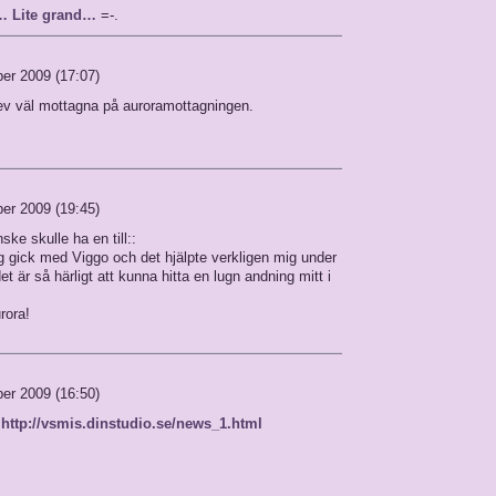
v… Lite grand…
=-.
er 2009 (17:07)
lev väl mottagna på auroramottagningen.
er 2009 (19:45)
ke skulle ha en till::
g gick med Viggo och det hjälpte verkligen mig under
t är så härligt att kunna hitta en lugn andning mitt i
rora!
er 2009 (16:50)
?
http://vsmis.dinstudio.se/news_1.html