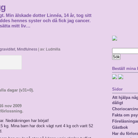
gg
gt. Min älskade dotter Linnéa, 14 år, tog sitt
föddes hennes syster och då fick jag cancer.
sätta mitt liv…
graviditet
,
Mindfulness
| av: Ludmilla
Sök
efter:
Beställ mina
Sidor
ulla dagar (v31+0).
Att hjälpa n
dåligt
16 nov 2009
Choriocarci
 förlossning.
Fakta om psy
r. Nedräkningen har börjat!
Föreläsninga
5 kg. Mina barn har dock vägt runt 4 kg och varit 52
Gästbok
d.
Har du förlor