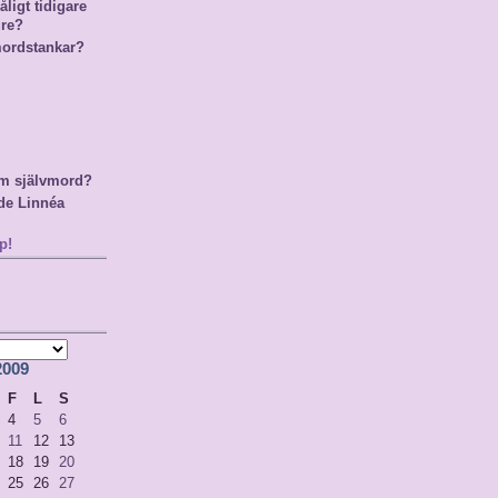
ligt tidigare
gre?
mordstankar?
m självmord?
de Linnéa
p!
2009
F
L
S
4
5
6
11
12
13
18
19
20
25
26
27