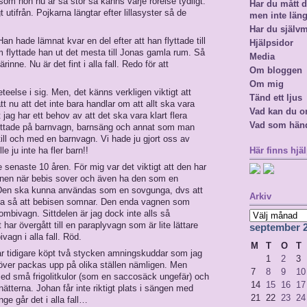
som hon nu är så stor så känns varje rörelse tydligt.
Har du mått då
utifrån. Pojkarna längtar efter lillasyster så de
men inte län
Har du själv
n hade lämnat kvar en del efter att han flyttade till
Hjälpsidor
 flyttade han ut det mesta till Jonas gamla rum. Så
Media
inne. Nu är det fint i alla fall. Redo för att
Om bloggen
Om mig
teelse i sig. Men, det känns verkligen viktigt att
Tänd ett ljus
tt nu att det inte bara handlar om att allt ska vara
Vad kan du o
jag har ett behov av att det ska vara klart flera
Vad som hän
 tittade på barnvagn, barnsäng och annat som man
ill och med en barnvagn. Vi hade ju gjort oss av
e ju inte ha fler barn!!
Här finns hjäl
 senaste 10 åren. För mig var det viktigt att den har
vagnen när bebis sover och även ha den som en
 Den ska kunna användas som en sovgunga, dvs att
Arkiv
aka så att bebisen somnar. Den enda vagnen som
mbivagn. Sittdelen är jag dock inte alls så
Arkiv
har övergått till en paraplyvagn som är lite lättare
september 
agn i alla fall. Röd.
M
T
O
T
r tidigare köpt två stycken amningskuddar som jag
1
2
3
över packas upp på olika ställen nämligen. Men
7
8
9
10
ed små frigolitkulor (som en saccosäck ungefär) och
14
15
16
17
ätterna. Johan får inte riktigt plats i sängen med
21
22
23
24
ge går det i alla fall…