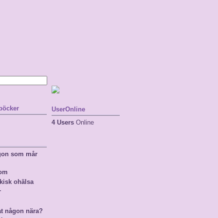
 böcker
UserOnline
4 Users
Online
ågon som mår
nom
kisk ohälsa
r
at någon nära?