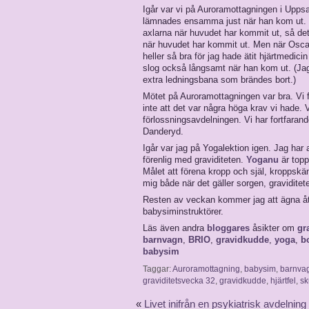
Igår var vi på Auroramottagningen i Uppsa
lämnades ensamma just när han kom ut. S
axlarna när huvudet har kommit ut, så det 
när huvudet har kommit ut. Men när Osca
heller så bra för jag hade ätit hjärtmedici
slog också långsamt när han kom ut. (Jag o
extra ledningsbana som brändes bort.)
Mötet på Auroramottagningen var bra. Vi 
inte att det var några höga krav vi hade.
förlossningsavdelningen. Vi har fortfaran
Danderyd.
Igår var jag på Yogalektion igen. Jag har 
förenlig med graviditeten.
Yoganu
är top
Målet att förena kropp och själ, kroppsk
mig både när det gäller sorgen, graviditet
Resten av veckan kommer jag att ägna å
babysiminstruktörer.
Läs även andra
bloggares
åsikter om
gr
barnvagn
,
BRIO
,
gravidkudde
,
yoga
,
b
babysim
Taggar:
Auroramottagning
,
babysim
,
barnva
graviditetsvecka 32
,
gravidkudde
,
hjärtfel
,
sk
«
Livet inifrån en psykiatrisk avdelning