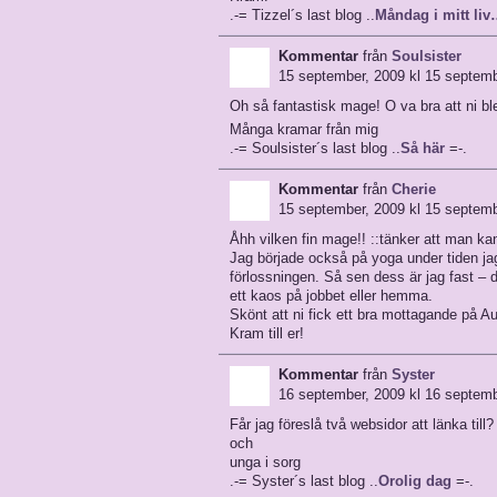
.-= Tizzel´s last blog ..
Måndag i mitt li
Kommentar
från
Soulsister
15 september, 2009 kl 15 septemb
Oh så fantastisk mage! O va bra att ni b
Många kramar från mig
.-= Soulsister´s last blog ..
Så här
=-.
Kommentar
från
Cherie
15 september, 2009 kl 15 septemb
Åhh vilken fin mage!! ::tänker att man kans
Jag började också på yoga under tiden ja
förlossningen. Så sen dess är jag fast – de
ett kaos på jobbet eller hemma.
Skönt att ni fick ett bra mottagande på Au
Kram till er!
Kommentar
från
Syster
16 september, 2009 kl 16 septemb
Får jag föreslå två websidor att länka till
och
unga i sorg
.-= Syster´s last blog ..
Orolig dag
=-.