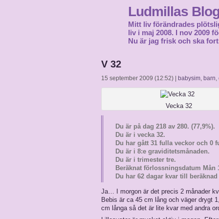
Ludmillas Blo
Mitt liv förändrades plötsli
liv i maj 2008. I nov 2009 
Nu är jag frisk och ska fort
V 32
15 september 2009 (12:52) |
babysim
,
barn
,
Vecka 32
Du är på dag 218 av 280. (77,9%).
Du är i vecka 32.
Du har gått 31 fulla veckor och 0 f
Du är i 8:e graviditetsmånaden.
Du är i trimester tre.
Beräknat förlossningsdatum Mån 
Du har 62 dagar kvar till beräknad
Ja… I morgon är det precis 2 månader kva
Bebis är ca 45 cm lång och väger drygt 1,
cm långa så det är lite kvar med andra or