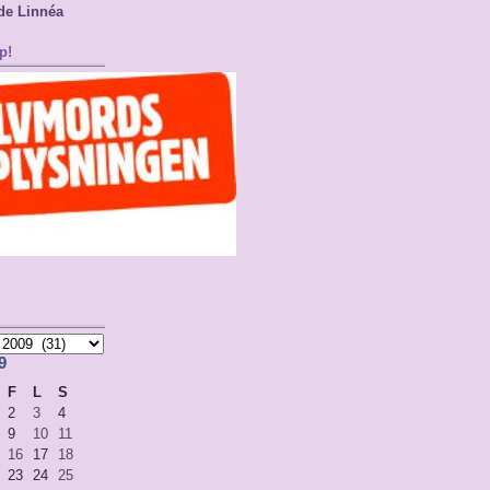
de Linnéa
p!
9
F
L
S
2
3
4
9
10
11
16
17
18
23
24
25