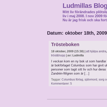
Ludmillas Blo
Mitt liv förändrades plötsli
liv i maj 2008. I nov 2009 
Nu är jag frisk och ska fort
Datum: oktober 18th, 2009
Trösteboken
18 oktober, 2009 (15:38) |
att hjälpa andra
tröst&hopp
| av: Ludmilla
I veckan kom en ny bok ut som handlar om
är bokförlaget Columbus som har givit u
personer som tagit sitt liv och hur deras 
Zandrén-Wigren som är […]
Taggar:
Columbus förlag
,
självmord
,
sorg 
Kommentarer: 5