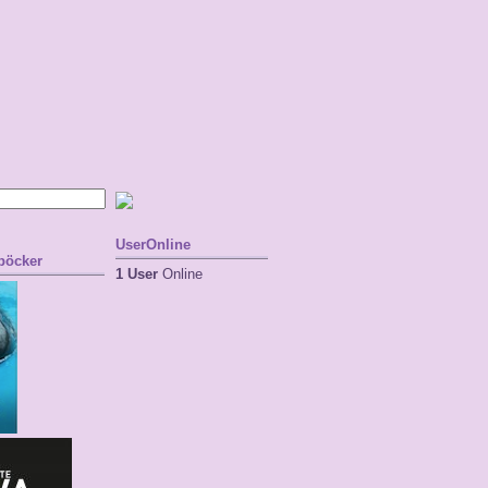
UserOnline
 böcker
1 User
Online