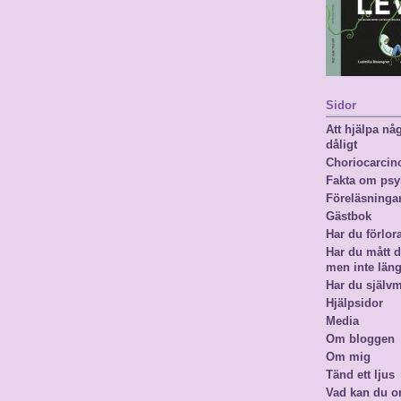
Sidor
Att hjälpa n
dåligt
Choriocarci
Fakta om psy
Föreläsninga
Gästbok
Har du förlor
Har du mått då
men inte län
Har du själv
Hjälpsidor
Media
Om bloggen
Om mig
Tänd ett ljus
Vad kan du o