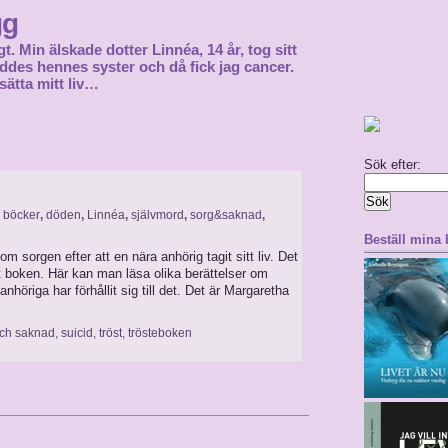
gg
gt. Min älskade dotter Linnéa, 14 år, tog sitt
föddes hennes syster och då fick jag cancer.
sätta mitt liv…
Sök efter:
,
böcker
,
döden
,
Linnéa
,
självmord
,
sorg&saknad
,
Beställ mina
 sorgen efter att en nära anhörig tagit sitt liv. Det
t boken. Här kan man läsa olika berättelser om
anhöriga har förhållit sig till det. Det är Margaretha
och saknad
,
suicid
,
tröst
,
trösteboken