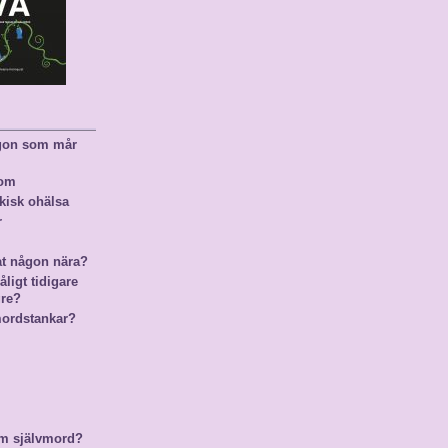
ågon som mår
nom
kisk ohälsa
r
at någon nära?
ligt tidigare
gre?
mordstankar?
m självmord?