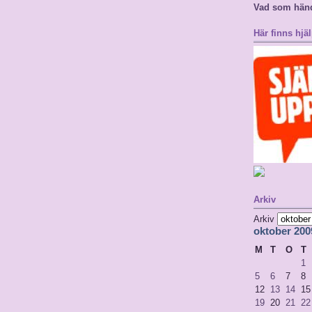
Vad som hän
Här finns hjäl
Arkiv
Arkiv
oktober 200
M
T
O
T
1
5
6
7
8
12
13
14
15
19
20
21
22