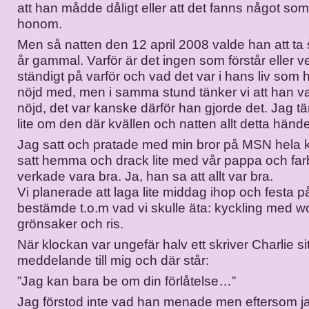
att han mådde dåligt eller att det fanns något s
honom.
Men så natten den 12 april 2008 valde han att ta si
år gammal. Varför är det ingen som förstår eller ve
ständigt på varför och vad det var i hans liv som 
nöjd med, men i samma stund tänker vi att han v
nöjd, det var kanske därför han gjorde det. Jag tä
lite om den där kvällen och natten allt detta hände
Jag satt och pratade med min bror på MSN hela 
satt hemma och drack lite med vår pappa och farb
verkade vara bra. Ja, han sa att allt var bra.
Vi planerade att laga lite middag ihop och festa 
bestämde t.o.m vad vi skulle äta: kyckling med 
grönsaker och ris.
När klockan var ungefär halv ett skriver Charlie sit
meddelande till mig och där står:
”Jag kan bara be om din förlåtelse…”
Jag förstod inte vad han menade men eftersom jag