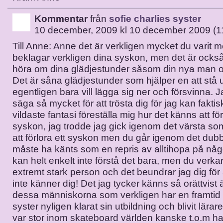
Kommentar
från
sofie charlies syster
10 december, 2009 kl 10 december 2009 (1
Till Anne: Anne det är verkligen mycket du varit 
beklagar verkligen dina syskon, men det är också
höra om dina glädjestunder såsom din nya man o
Det är såna glädjestunder som hjälper en att stå
egentligen bara vill lägga sig ner och försvinna. J
säga så mycket för att trösta dig för jag kan faktisk
vildaste fantasi föreställa mig hur det känns att för
syskon, jag trodde jag gick igenom det värsta s
att förlora ett syskon men du går igenom det dubbe
måste ha känts som en repris av alltihopa på någo
kan helt enkelt inte förstå det bara, men du verka
extremt stark person och det beundrar jag dig för 
inte känner dig! Det jag tycker känns så orättvist ä
dessa människorna som verkligen har en framtid
syster nyligen klarat sin utbildning och blivit lärar
var stor inom skateboard världen kanske t.o.m had