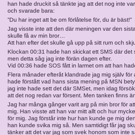
han hade druckit så tänkte jag att det nog inte va
och svarade bara:
”Du har inget att be om förlåtelse för, du är bäst!”
Jag visste inte att den där meningen var den sist
skulle få av min bror…
Att han efter det skulle gå upp på sitt rum och skju
Klockan 00:31 hade han skickat ett SMS där det s
men detta såg jag inte förän dagen efter.
Vid 00:36 hade SOS fått in larmet om att han hade 
Flera månader efteråt klandrade jag mig själv för a
hade förstått vad hans sista mening på MSN betyd
jag inte hade sett det där SMSet, men idag försök
att det nog redan var försent. Men tanken finns änd
Jag har många gånger varit arg på min bror för a
mig. Han visste att han var mitt allt och hur myc
för mig. Jag förstår inte hur han kunde ge mig den
han kunde svika mig så. Men samtidigt får jag sk
tänker att det var jag som svek honom som inte 