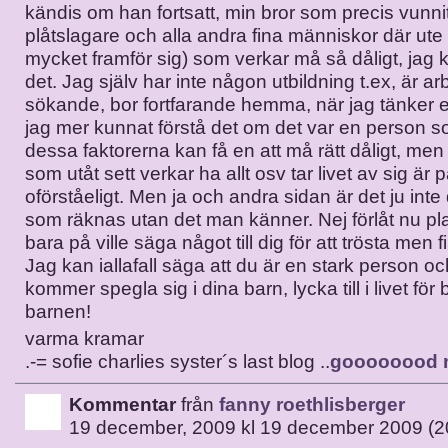
kändis om han fortsatt, min bror som precis vunni
plåtslagare och alla andra fina människor där ut
mycket framför sig) som verkar må så dåligt, jag k
det. Jag själv har inte någon utbildning t.ex, är a
sökande, bor fortfarande hemma, när jag tänker e
jag mer kunnat förstå det om det var en person s
dessa faktorerna kan få en att må rätt dåligt, men
som utåt sett verkar ha allt osv tar livet av sig är 
oförståeligt. Men ja och andra sidan är det ju int
som räknas utan det man känner. Nej förlåt nu pl
bara på ville säga något till dig för att trösta men 
Jag kan iallafall säga att du är en stark person oc
kommer spegla sig i dina barn, lycka till i livet fö
barnen!
varma kramar
.-= sofie charlies syster´s last blog ..
goooooood 
Kommentar
från
fanny roethlisberger
19 december, 2009 kl 19 december 2009 (2