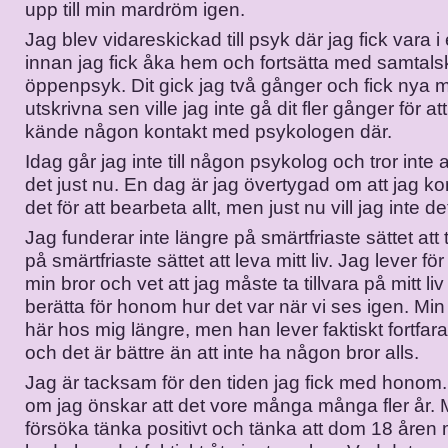
upp till min mardröm igen.
Jag blev vidareskickad till psyk där jag fick vara 
innan jag fick åka hem och fortsätta med samtals
öppenpsyk. Dit gick jag två gånger och fick nya 
utskrivna sen ville jag inte gå dit fler gånger för att
kände någon kontakt med psykologen där.
Idag går jag inte till någon psykolog och tror inte 
det just nu. En dag är jag övertygad om att jag
det för att bearbeta allt, men just nu vill jag inte de
Jag funderar inte längre på smärtfriaste sättet att t
på smärtfriaste sättet att leva mitt liv. Jag lever f
min bror och vet att jag måste ta tillvara på mitt liv
berätta för honom hur det var när vi ses igen. Min 
här hos mig längre, men han lever faktiskt fortfa
och det är bättre än att inte ha någon bror alls.
Jag är tacksam för den tiden jag fick med honom.
om jag önskar att det vore många många fler år.
försöka tänka positivt och tänka att dom 18 åren 