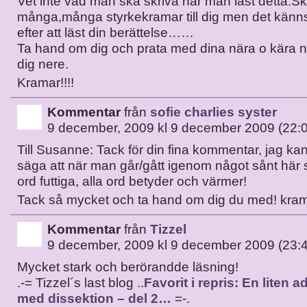
Vet inte vad man ska skriva när man läst detta.S
många,många styrkekramar till dig men det känns l
efter att läst din berättelse……
Ta hand om dig och prata med dina nära o kära 
dig nere.
Kramar!!!!
Kommentar
från
sofie charlies syster
9 december, 2009 kl 9 december 2009 (22:
Till Susanne: Tack för din fina kommentar, jag ka
säga att när man går/gått igenom något sånt här
ord futtiga, alla ord betyder och värmer!
Tack så mycket och ta hand om dig du med! kra
Kommentar
från
Tizzel
9 december, 2009 kl 9 december 2009 (23:
Mycket stark och berörandde läsning!
.-= Tizzel´s last blog ..
Favorit i repris: En liten 
med dissektion – del 2…
=-.