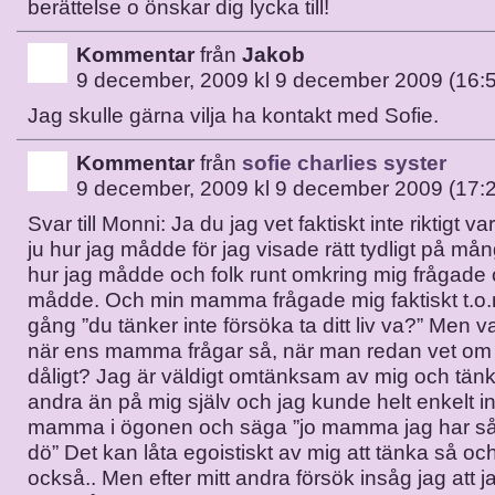
berättelse o önskar dig lycka till!
Kommentar
från
Jakob
9 december, 2009 kl 9 december 2009 (16:
Jag skulle gärna vilja ha kontakt med Sofie.
Kommentar
från
sofie charlies syster
9 december, 2009 kl 9 december 2009 (17:
Svar till Monni: Ja du jag vet faktiskt inte riktigt var
ju hur jag mådde för jag visade rätt tydligt på mån
hur jag mådde och folk runt omkring mig frågade o
mådde. Och min mamma frågade mig faktiskt t.o.m
gång ”du tänker inte försöka ta ditt liv va?” Men 
när ens mamma frågar så, när man redan vet om 
dåligt? Jag är väldigt omtänksam av mig och tänk
andra än på mig själv och jag kunde helt enkelt int
mamma i ögonen och säga ”jo mamma jag har så on
dö” Det kan låta egoistiskt av mig att tänka så och
också.. Men efter mitt andra försök insåg jag att 