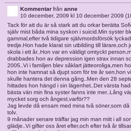
Kommentar
från
anne
10 december, 2009 kl 10 december 2009 (1
Tack för att du är så stark att du orkar berätta Sof
själv mist båda mina syskon i suicid.Min syster bl
gammal,efter två tidigare självmordsförsök lycka
tredje.Hon hade klarat sin utbilding till lärare,och
skola i ett år..Hon var en väldigt omtyckt person
drabbades hon av depression igen strax innan 
2005..Vi i familjen blev såklart jätteoroliga,men hon
hon inte hamnat så djupt som för tre år sen,hon v
skulle hantera det denna gång..Men den 28 sep
hittades hon hängd i sin lägenhet..Det värsta ha
bästa vän min fina syster fanns inte mer..Lång vä
mycket sorg och ångest,varför??
Jag levde då ensam med mina två söner,som då 
tolv.
9 månader senare träffar jag min man mitt i all sor
glädje..Vi gifter oss året efter,och efter två år till