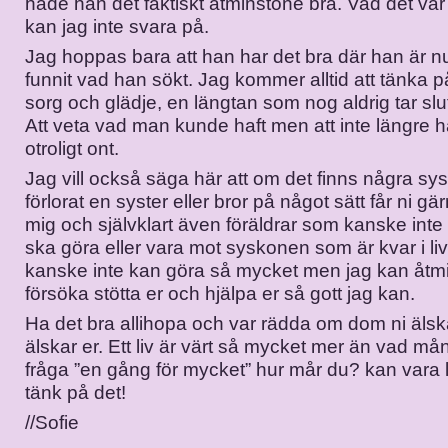
hade han det faktiskt åtminstone bra. Vad det v
kan jag inte svara på.
Jag hoppas bara att han har det bra där han är n
funnit vad han sökt. Jag kommer alltid att tänk
sorg och glädje, en längtan som nog aldrig tar slu
Att veta vad man kunde haft men att inte längre h
otroligt ont.
Jag vill också säga här att om det finns några sy
förlorat en syster eller bror på något sätt får ni g
mig och självklart även föräldrar som kanske inte
ska göra eller vara mot syskonen som är kvar i liv
kanske inte kan göra så mycket men jag kan åtm
försöka stötta er och hjälpa er så gott jag kan.
Ha det bra allihopa och var rädda om dom ni äls
älskar er. Ett liv är värt så mycket mer än vad mån
fråga ”en gång för mycket” hur mår du? kan vara 
tänk på det!
//Sofie
______________________________________