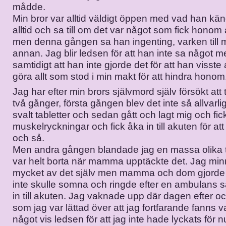
mådde.
Min bror var alltid väldigt öppen med vad han k
alltid och sa till om det var något som fick honom 
men denna gången sa han ingenting, varken till m
annan. Jag blir ledsen för att han inte sa något m
samtidigt att han inte gjorde det för att han visste 
göra allt som stod i min makt för att hindra honom
Jag har efter min brors självmord själv försökt att 
två gånger, första gången blev det inte så allvarli
svalt tabletter och sedan gått och lagt mig och fick
muskelryckningar och fick åka in till akuten för att 
och så.
Men andra gången blandade jag en massa olika t
var helt borta när mamma upptäckte det. Jag min
mycket av det själv men mamma och dom gjorde all
inte skulle somna och ringde efter en ambulans så
in till akuten. Jag vaknade upp där dagen efter oc
som jag var lättad över att jag fortfarande fanns v
något vis ledsen för att jag inte hade lyckats för