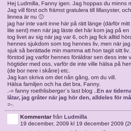
Hej Ludmilla, Fanny igen. Jag hoppas du minns m
Jag vill först och främst gratulera till lillasyster, o
linnea är nu 🙂
jag har inte varit inne här på rätt länge (därför mit
lite sent) men när jag läste det här kom jag på en
tog livet av sig när jag var 6, och jag fick alltid hör
hennes sjukdom som tog hennes liv, men när jag 
sjuk så berättade min mamma att hon tagit sitt liv. 
förstod jag varför hennes föräldrar sen dess inte ve
högtider med oss, varför de inte ville hälsa på 
(de bor nere i skåne) etc.
Jag kan skriva om det nån gång, om du vill.
Hälsa familjen och ha det bra, Fanny.
.-= fanny roethlisberger´s last blog ..
En av tidern
låtar, jag gråter när jag hör den, alldeles för 
=-.
Kommentar
från
Ludmilla
19 december, 2009 kl 19 december 2009 (2