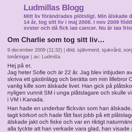
Ludmillas Blogg
Mitt liv förändrades plötsligt. Min älskade 
14 år, tog sitt liv i maj 2008. I nov 2009 fö
syster och då fick jag cancer. Nu är jag fri
fortsätta mitt liv…
Om Charlie som tog sitt liv…
9 december 2009 (11:32) |
död
,
självmord
,
sjukvård
,
sor
tonåringar
| av: Ludmilla
Hej på er,
Jag heter Sofie och är 22 år. Jag blev inbjuden av
skriva ett gästinlägg och berätta om min lillebror C
vanlig kille som älskade livet. Han gick på plåts
nyligen vunnit SM i unga plåtslagare och skulle v
i VM i Kanada.
Han hade en underbar flickvän som han älskade
tagit körkort och hade fått fast jobb på ett plåtsla
älskade jakt och fiske och var en riktigt naturmänn
alla tyckte att han verkade vara glad, han visade a