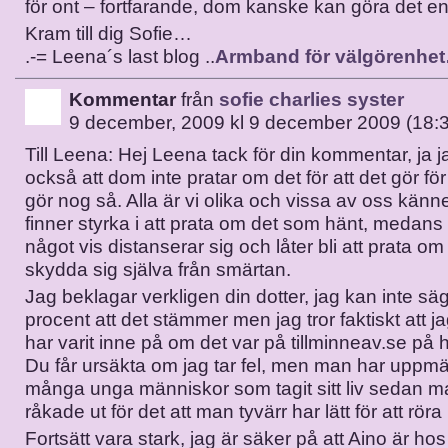
för ont – fortfarande, dom kanske kan göra det e
Kram till dig Sofie…
.-= Leena´s last blog ..
Armband för välgörenhe
Kommentar
från
sofie charlies syster
9 december, 2009 kl 9 december 2009 (18:
Till Leena: Hej Leena tack för din kommentar, ja j
också att dom inte pratar om det för att det gör f
gör nog så. Alla är vi olika och vissa av oss känne
finner styrka i att prata om det som hänt, medans
något vis distanserar sig och låter bli att prata om 
skydda sig själva från smärtan.
Jag beklagar verkligen din dotter, jag kan inte säg
procent att det stämmer men jag tror faktiskt att 
har varit inne på om det var på tillminneav.se på
Du får ursäkta om jag tar fel, men man har upp
många unga människor som tagit sitt liv sedan m
råkade ut för det att man tyvärr har lätt för att röra 
Fortsätt vara stark, jag är säker på att Aino är ho