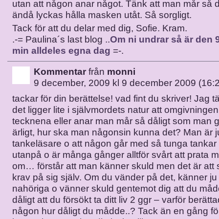
utan att någon anar något. Tänk att man mår så 
ändå lyckas hålla masken utåt. Så sorgligt.
Tack för att du delar med dig, Sofie. Kram.
.-= Paulina´s last blog ..
Om ni undrar så är den
min alldeles egna dag
=-.
Kommentar
från
monni
9 december, 2009 kl 9 december 2009 (16:
tackar för din berättelse! vad fint du skriver! Jag t
det ligger lite i självmordets natur att omgivningen 
tecknena eller anar man mår så dåligt som man gö
ärligt, hur ska man någonsin kunna det? Man är j
tankeläsare o att någon går med så tunga tankar 
utanpå o är många gånger alltför svårt att prata
om… förstår att man känner skuld men det är att s
krav på sig själv. Om du vänder på det, känner ju
nahöriga o vänner skuld gentemot dig att du måd
dåligt att du försökt ta ditt liv 2 ggr – varför berätt
någon hur dåligt du mådde..? Tack än en gång fö