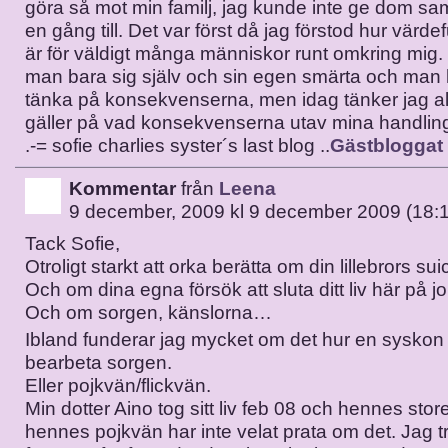
göra så mot min familj, jag kunde inte ge dom s
en gång till. Det var först då jag förstod hur värdefu
är för väldigt många människor runt omkring mig. 
man bara sig själv och sin egen smärta och man h
tänka på konsekvenserna, men idag tänker jag all
gäller på vad konsekvenserna utav mina handlinga
.-= sofie charlies syster´s last blog ..
Gästbloggat
Kommentar
från
Leena
9 december, 2009 kl 9 december 2009 (18:
Tack Sofie,
Otroligt starkt att orka berätta om din lillebrors suic
Och om dina egna försök att sluta ditt liv här på j
Och om sorgen, känslorna…
Ibland funderar jag mycket om det hur en syskon 
bearbeta sorgen.
Eller pojkvän/flickvän.
Min dotter Aino tog sitt liv feb 08 och hennes store
hennes pojkvän har inte velat prata om det. Jag tr