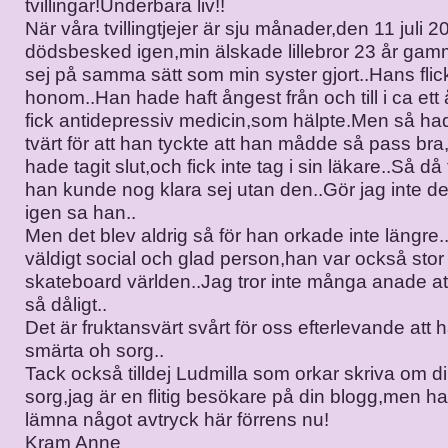
tvillingar!Underbara liv!!
När våra tvillingtjejer är sju månader,den 11 juli 2
dödsbesked igen,min älskade lillebror 23 år gam
sej på samma sätt som min syster gjort..Hans flic
honom..Han hade haft ångest från och till i ca ett 
fick antidepressiv medicin,som hälpte.Men så had
tvärt för att han tyckte att han mådde så pass bra
hade tagit slut,och fick inte tag i sin läkare..Så då
han kunde nog klara sej utan den..Gör jag inte det
igen sa han..
Men det blev aldrig så för han orkade inte längre
väldigt social och glad person,han var också stor
skateboard världen..Jag tror inte många anade a
så dåligt..
Det är fruktansvärt svårt för oss efterlevande att
smärta oh sorg..
Tack också tilldej Ludmilla som orkar skriva om d
sorg,jag är en flitig besökare på din blogg,men har
lämna något avtryck här förrens nu!
Kram Anne