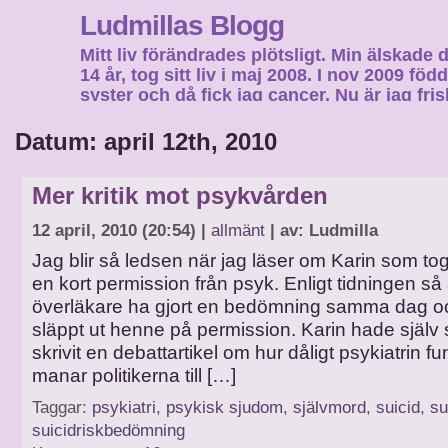
Ludmillas Blogg
Mitt liv förändrades plötsligt. Min älskade 
14 år, tog sitt liv i maj 2008. I nov 2009 fö
syster och då fick jag cancer. Nu är jag fri
fortsätta mitt liv…
Datum: april 12th, 2010
Mer kritik mot psykvården
12 april, 2010 (20:54) |
allmänt
| av: Ludmilla
Jag blir så ledsen när jag läser om Karin som tog 
en kort permission från psyk. Enligt tidningen så
överläkare ha gjort en bedömning samma dag 
släppt ut henne på permission. Karin hade själ
skrivit en debattartikel om hur dåligt psykiatrin f
manar politikerna till […]
Taggar:
psykiatri
,
psykisk sjudom
,
självmord
,
suicid
,
su
suicidriskbedömning