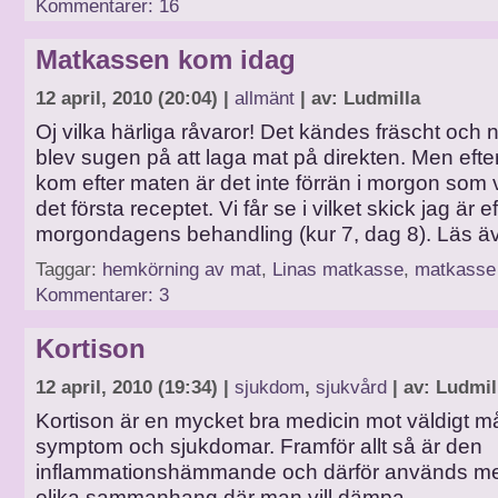
Kommentarer: 16
Matkassen kom idag
12 april, 2010 (20:04) |
allmänt
| av: Ludmilla
Oj vilka härliga råvaror! Det kändes fräscht och n
blev sugen på att laga mat på direkten. Men eft
kom efter maten är det inte förrän i morgon som v
det första receptet. Vi får se i vilket skick jag är ef
morgondagens behandling (kur 7, dag 8). Läs ä
Taggar:
hemkörning av mat
,
Linas matkasse
,
matkasse
Kommentarer: 3
Kortison
12 april, 2010 (19:34) |
sjukdom
,
sjukvård
| av: Ludmil
Kortison är en mycket bra medicin mot väldigt m
symptom och sjukdomar. Framför allt så är den
inflammationshämmande och därför används me
olika sammanhang där man vill dämpa