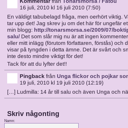
Kommentar
från
Tonårsmorsa / Fatou
16 juli, 2010 kl 16 juli 2010 (7:50)
En väldigt tabubelagd fråga, men oerhört viktig. V
tar upp det! Jag skrev ju om det här för ungefär et
min blogg:
http://tonarsmorsa.se/2009/07/boktips
salu/
Det som slår mig nu är att ingen kommentera
eller mitt inlägg (förutom författaren, förstås) och d
visar på tyngden i detta ämne. Det är svårt och 
inte desto mindre viktigt för det!
Tack för att du lyfter det!!
Pingback
från
Unga flickor och pojkar so
19 juli, 2010 kl 19 juli 2010 (12:19)
[…] Ludmilla: 14 år till salu och även Unga och n
Skriv någonting
Namn: