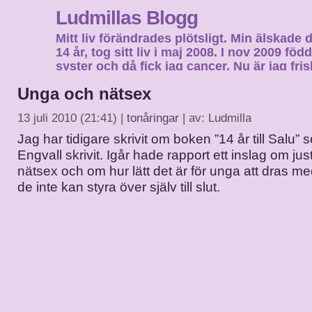
Ludmillas Blogg
Mitt liv förändrades plötsligt. Min älskade 
14 år, tog sitt liv i maj 2008. I nov 2009 fö
syster och då fick jag cancer. Nu är jag fri
fortsätta mitt liv…
Unga och nätsex
13 juli 2010 (21:41) |
tonåringar
| av: Ludmilla
Jag har tidigare skrivit om boken ”14 år till Salu”
Engvall skrivit. Igår hade rapport ett inslag om ju
nätsex och om hur lätt det är för unga att dras m
de inte kan styra över själv till slut.