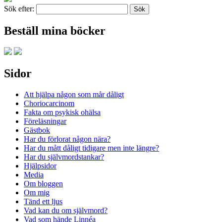
Sök efter:
Beställ mina böcker
Sidor
Att hjälpa någon som mår dåligt
Choriocarcinom
Fakta om psykisk ohälsa
Föreläsningar
Gästbok
Har du förlorat någon nära?
Har du mått dåligt tidigare men inte längre?
Har du självmordstankar?
Hjälpsidor
Media
Om bloggen
Om mig
Tänd ett ljus
Vad kan du om självmord?
Vad som hände Linnéa