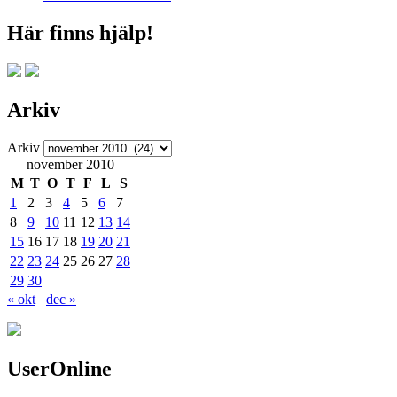
Här finns hjälp!
Arkiv
Arkiv
november 2010
M
T
O
T
F
L
S
1
2
3
4
5
6
7
8
9
10
11
12
13
14
15
16
17
18
19
20
21
22
23
24
25
26
27
28
29
30
« okt
dec »
UserOnline