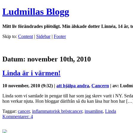
Ludmillas Blogg
Mitt liv förändrades plötsligt. Min älskade dotter Linnéa, 14 år, t
Skip to:
Content
|
Sidebar
|
Footer
Datum: november 10th, 2010
Linda är i värmen!
10 november, 2010 (9:32) |
att hjälpa andra
,
Cancern
| av: Ludmi
Linda som vi samlade in pengar till har som jag skrev varit i NY. Sedan 
hon verkar njuta. Hon bloggar därifrån så du kan läsa hur hon har […
Taggar:
cancer
,
inflammatorisk bröstcancer
,
insamling
,
Linda
Kommentarer: 4