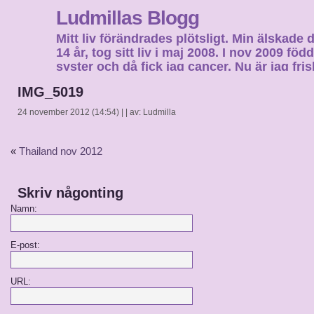
Ludmillas Blogg
Mitt liv förändrades plötsligt. Min älskade 
14 år, tog sitt liv i maj 2008. I nov 2009 fö
syster och då fick jag cancer. Nu är jag fri
fortsätta mitt liv…
IMG_5019
24 november 2012 (14:54) | | av: Ludmilla
«
Thailand nov 2012
Skriv någonting
Namn:
E-post:
URL: