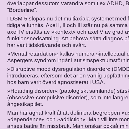
överlappar dessutom varandra som t ex ADHD, Bi
”Borderline”.
I DSM-5 slopas nu det multiaxiala systemet med 
tidigare funnits. Axel I, II och III står nu på sam
axel IV ersätts av »kontext« och axel V av grad a
funktionsnedsättning. Att behöva sätta diagnos på
har varit tidskrävande och svårt.
»Mental retardation« kallas numera »intellectual d
Aspergers syndrom ingår i autismspektrumstörnin
»Disruptive mood dysregulation disorder« (DMD
introduceras, eftersom det är en vanlig uppfattning 
hos barn varit överdiagnostiserat i USA.
»Hoarding disorder« (patologiskt samlande) särsk
(obsessive-compulsive disorder), som inte längre 
ångestkapitlet.
Man har ägnat kraft åt att definiera begreppen »
»dependence« och »addiction«. Man vill inte mor
anses bättre än missbruk. Man önskar också min