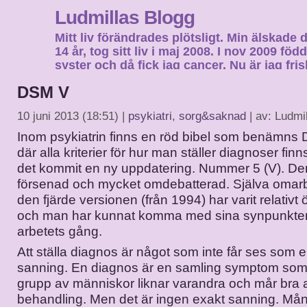
Ludmillas Blogg
Mitt liv förändrades plötsligt. Min älskade 
14 år, tog sitt liv i maj 2008. I nov 2009 fö
syster och då fick jag cancer. Nu är jag fri
fortsätta mitt liv…
DSM V
10 juni 2013 (18:51) |
psykiatri
,
sorg&saknad
| av: Ludmi
Inom psykiatrin finns en röd bibel som benämns 
där alla kriterier för hur man ställer diagnoser fi
det kommit en ny uppdatering. Nummer 5 (V). Den 
försenad och mycket omdebatterad. Själva omar
den fjärde versionen (från 1994) har varit relativt
och man har kunnat komma med sina synpunkte
arbetets gång.
Att ställa diagnos är något som inte får ses som 
sanning. En diagnos är en samling symptom som 
grupp av människor liknar varandra och mår bra a
behandling. Men det är ingen exakt sanning. Må