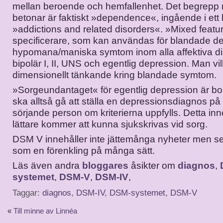
mellan beroende och hemfallenhet. Det begrepp
betonar är faktiskt »dependence«, ingående i ett 
»addictions and related disorders«. »Mixed featu
specificerare, som kan användas för blandade d
hypomana/maniska symtom inom alla affektiva d
bipolär I, II, UNS och egentlig depression. Man vil
dimensionellt tänkande kring blandade symtom.
»Sorgeundantaget« för egentlig depression är bor
ska alltså gå att ställa en depressionsdiagnos på
sörjande person om kriterierna uppfylls. Detta in
lättare kommer att kunna sjukskrivas vid sorg.
DSM V innehåller inte jättemånga nyheter men se
som en förenkling på många sätt.
Läs även andra
bloggares
åsikter om
diagnos
,
systemet
,
DSM-V
,
DSM-IV
,
Taggar:
diagnos
,
DSM-IV
,
DSM-systemet
,
DSM-V
«
Till minne av Linnéa