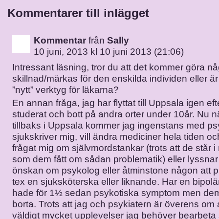
Kommentarer till inlägget
Kommentar
från
Sally
10 juni, 2013 kl 10 juni 2013 (21:06)
Intressant läsning, tror du att det kommer göra n
skillnad/märkas för den enskilda individen eller är
”nytt” verktyg för läkarna?
En annan fråga, jag har flyttat till Uppsala igen eft
studerat och bott på andra orter under 10år. Nu nä
tillbaks i Uppsala kommer jag ingenstans med ps
sjukskriver mig, vill ändra mediciner hela tiden oc
frågat mig om självmordstankar (trots att de står i
som dem fått om sådan problematik) eller lyssnar
önskan om psykolog eller åtminstone någon att 
tex en sjuksköterska eller liknande. Har en bipol
hade för 1½ sedan psykotiska symptom men dem h
borta. Trots att jag och psykiatern är överens om a
väldigt mycket upplevelser jag behöver bearbeta