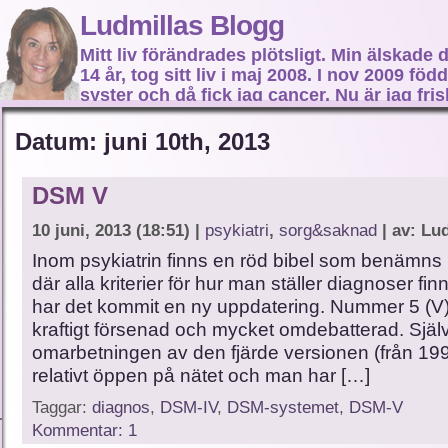
Ludmillas Blogg
Mitt liv förändrades plötsligt. Min älskade 
14 år, tog sitt liv i maj 2008. I nov 2009 fö
syster och då fick jag cancer. Nu är jag fri
fortsätta mitt liv…
Datum: juni 10th, 2013
DSM V
10 juni, 2013 (18:51) |
psykiatri
,
sorg&saknad
| av: Lu
Inom psykiatrin finns en röd bibel som benämns
där alla kriterier för hur man ställer diagnoser fi
har det kommit en ny uppdatering. Nummer 5 (V)
kraftigt försenad och mycket omdebatterad. Själ
omarbetningen av den fjärde versionen (från 1994
relativt öppen på nätet och man har […]
Taggar:
diagnos
,
DSM-IV
,
DSM-systemet
,
DSM-V
Kommentar: 1