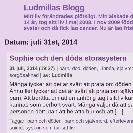
Ludmillas Blogg
Mitt liv förändrades plötsligt. Min älskade 
14 år, tog sitt liv i maj 2008. I nov 2009 fö
syster och då fick jag cancer. Nu är jag fri
fortsätta mitt liv…
Datum: juli 31st, 2014
Sophie och den döda storasystern
31 juli, 2014 (19:27) |
barn
,
död
,
döden
,
Linnéa
,
självm
sorg&saknad
| av: Ludmilla
Många tycker att det är svårt att prata om döde
Ännu fler tycker att det är svårt att prata om sjä
barn. Att berätta om att en anhörig tagit sitt liv 
kännas som oerhört svårt. Många väljer då att sä
personen dött utan att berätta hur och att […]
Taggar:
barn och döden
,
barn och självmord
,
efterlevan
suicid
,
syskon som tar sitt liv