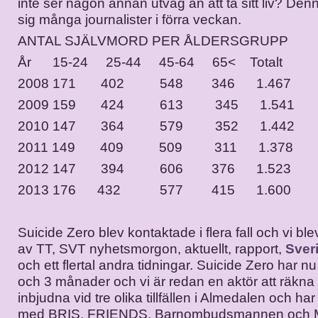
inte ser någon annan utväg än att ta sitt liv? Denn
sig många journalister i förra veckan.
ANTAL SJÄLVMORD PER ÅLDERSGRUPP
År 15-24 25-44 45-64 65< Totalt
2008 171 402 548 346 1.467
2009 159 424 613 345 1.541
2010 147 364 579 352 1.442
2011 149 409 509 311 1.378
2012 147 394 606 376 1.523
2013 176 432 577 415 1.600
Suicide Zero blev kontaktade i flera fall och vi ble
av TT, SVT nyhetsmorgon, aktuellt, rapport,
Sver
och ett flertal andra tidningar. Suicide Zero har nu 
och 3 månader och vi är redan en aktör att räkna
inbjudna vid tre olika tillfällen i Almedalen och h
med BRIS, FRIENDS, Barnombudsmannen och M