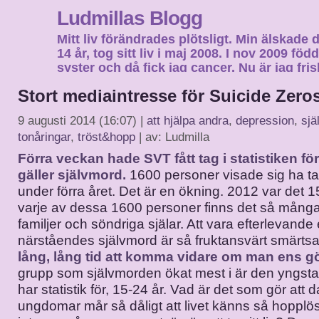
Ludmillas Blogg
Mitt liv förändrades plötsligt. Min älskade 
14 år, tog sitt liv i maj 2008. I nov 2009 fö
syster och då fick jag cancer. Nu är jag fri
fortsätta mitt liv…
Stort mediaintresse för Suicide Zero
9 augusti 2014 (16:07) |
att hjälpa andra
,
depression
,
sjä
tonåringar
,
tröst&hopp
| av: Ludmilla
Förra veckan hade SVT fått tag i statistiken fö
gäller självmord.
1600 personer visade sig ha tag
under förra året. Det är en ökning. 2012 var det 
varje av dessa 1600 personer finns det så mång
familjer och söndriga själar. Att vara efterlevande 
närståendes självmord är så fruktansvärt smärts
lång, lång tid att komma vidare om man ens gö
grupp som självmorden ökat mest i är den yngs
har statistik för, 15-24 år. Vad är det som gör att
ungdomar mår så dåligt att livet känns så hopplö