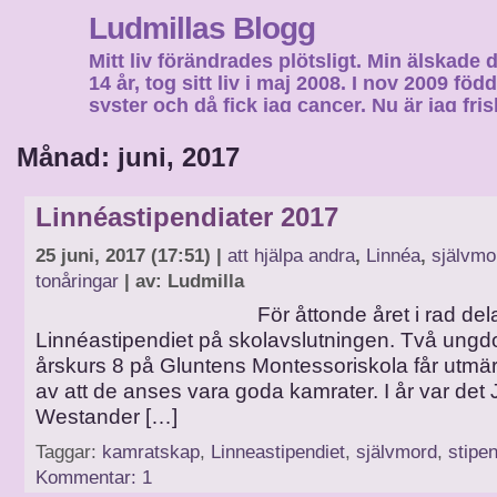
Ludmillas Blogg
Mitt liv förändrades plötsligt. Min älskade 
14 år, tog sitt liv i maj 2008. I nov 2009 fö
syster och då fick jag cancer. Nu är jag fri
fortsätta mitt liv…
Månad: juni, 2017
Linnéastipendiater 2017
25 juni, 2017 (17:51) |
att hjälpa andra
,
Linnéa
,
självmo
tonåringar
| av: Ludmilla
För åttonde året i rad delade 
Linnéastipendiet på skolavslutningen. Två ungd
årskurs 8 på Gluntens Montessoriskola får utmä
av att de anses vara goda kamrater. I år var det 
Westander […]
Taggar:
kamratskap
,
Linneastipendiet
,
självmord
,
stipe
Kommentar: 1