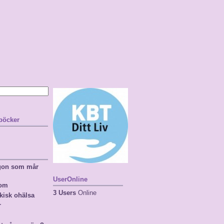
 böcker
ågon som mår
UserOnline
nom
3 Users
Online
kisk ohälsa
r