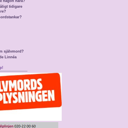
at någon nära?
ligt tidigare
gre?
mordstankar?
m självmord?
de Linnéa
p!