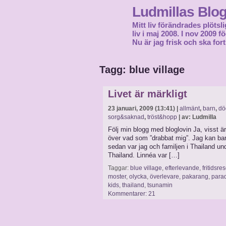
Ludmillas Blo
Mitt liv förändrades plötsli
liv i maj 2008. I nov 2009 
Nu är jag frisk och ska fort
Tagg: blue village
Livet är märkligt
23 januari, 2009 (13:41) |
allmänt
,
barn
,
dö
sorg&saknad
,
tröst&hopp
| av: Ludmilla
Följ min blogg med bloglovin Ja, visst är
över vad som ”drabbat mig”. Jag kan bara 
sedan var jag och familjen i Thailand und
Thailand. Linnéa var […]
Taggar:
blue village
,
efterlevande
,
fritidsres
moster
,
olycka
,
överlevare
,
pakarang
,
para
kids
,
thailand
,
tsunamin
Kommentarer: 21