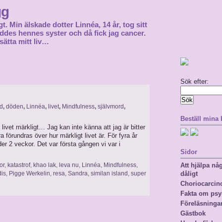
gg
gt. Min älskade dotter Linnéa, 14 år, tog sitt
föddes hennes syster och då fick jag cancer.
sätta mitt liv…
Sök efter:
d
,
döden
,
Linnéa
,
livet
,
Mindfulness
,
självmord
,
Beställ mina
 livet märkligt… Jag kan inte känna att jag är bitter
förundras över hur märkligt livet är. För fyra år
er 2 veckor. Det var första gången vi var i
Sidor
or
,
katastrof
,
khao lak
,
leva nu
,
Linnéa
,
Mindfulness
,
Att hjälpa n
dis
,
Pigge Werkelin
,
resa
,
Sandra
,
similan island
,
super
dåligt
Choriocarci
Fakta om psy
Föreläsninga
Gästbok