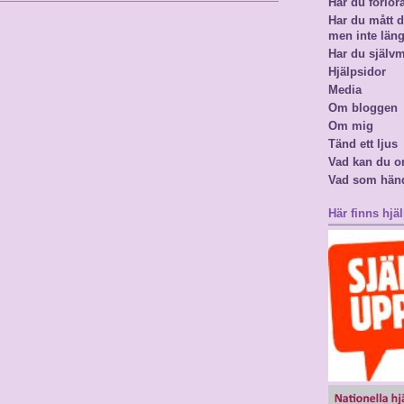
Har du förlor
Har du mått då
men inte län
Har du själv
Hjälpsidor
Media
Om bloggen
Om mig
Tänd ett ljus
Vad kan du o
Vad som hän
Här finns hjäl