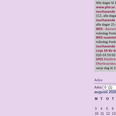
Arkiv
Arkiv
augusti 202
M
T
O
T
3
4
5
6
10
11
12
13