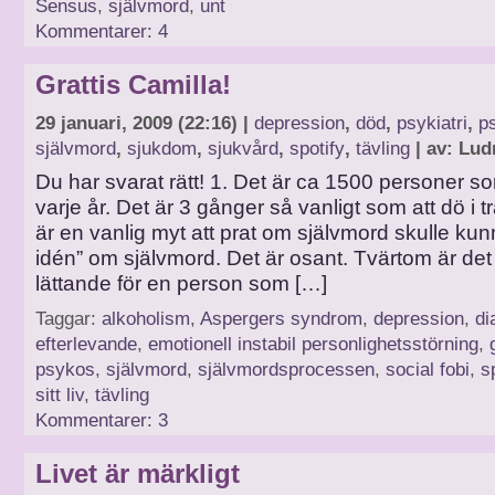
Sensus
,
självmord
,
unt
Kommentarer: 4
Grattis Camilla!
29 januari, 2009 (22:16) |
depression
,
död
,
psykiatri
,
p
självmord
,
sjukdom
,
sjukvård
,
spotify
,
tävling
| av: Lud
Du har svarat rätt! 1. Det är ca 1500 personer som 
varje år. Det är 3 gånger så vanligt som att dö i tr
är en vanlig myt att prat om självmord skulle ku
idén” om självmord. Det är osant. Tvärtom är de
lättande för en person som […]
Taggar:
alkoholism
,
Aspergers syndrom
,
depression
,
di
efterlevande
,
emotionell instabil personlighetsstörning
,
psykos
,
självmord
,
självmordsprocessen
,
social fobi
,
s
sitt liv
,
tävling
Kommentarer: 3
Livet är märkligt