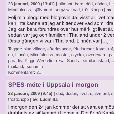
23 januari, 2009 (13:41) |
allmänt
,
barn
,
död
,
döden
,
Li
Mindfulness
,
självmord
,
sorg&saknad
,
tröst&hopp
| av:
Följ min blogg med bloglovin Ja, visst är livet m
kan inte känna att jag är bitter över vad som ”dra
Jag kan bara förundras över hur märkligt livet är.
sedan var jag och familjen i Thailand under 2 ve
första gången vi var i Thailand. Linnéa var […]
Taggar:
blue village
,
efterlevande
,
fritidsresor
,
katastrof
nu
,
Linnéa
,
Mindfulness
,
moster
,
olycka
,
överlevare
,
pa
paradis
,
Pigge Werkelin
,
resa
,
Sandra
,
similan island
,
s
thailand
,
tsunamin
Kommentarer: 21
SPES-möte i Uppsala i morgon
23 januari, 2009 (9:45) |
död
,
döden
,
livet
,
självmord
,
s
tröst&hopp
| av: Ludmilla
I morgon den 24 jan kommer det att vara ett möt
drabbats av självmord i Uppsala. Det är på Kani