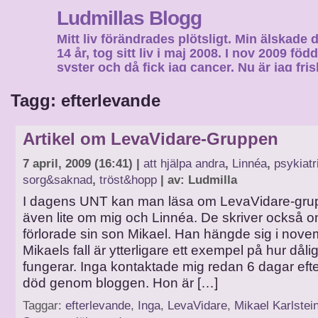
Ludmillas Blogg
Mitt liv förändrades plötsligt. Min älskade 
14 år, tog sitt liv i maj 2008. I nov 2009 fö
syster och då fick jag cancer. Nu är jag fri
fortsätta mitt liv…
Tagg: efterlevande
Artikel om LevaVidare-Gruppen
7 april, 2009 (16:41) |
att hjälpa andra
,
Linnéa
,
psykiatr
sorg&saknad
,
tröst&hopp
| av: Ludmilla
I dagens UNT kan man läsa om LevaVidare-gru
även lite om mig och Linnéa. De skriver också 
förlorade sin son Mikael. Han hängde sig i nov
Mikaels fall är ytterligare ett exempel på hur dålig
fungerar. Inga kontaktade mig redan 6 dagar eft
död genom bloggen. Hon är […]
Taggar:
efterlevande
,
Inga
,
LevaVidare
,
Mikael Karlstei