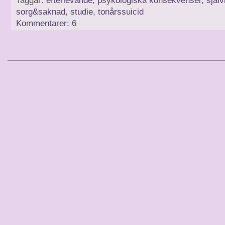
Taggar:
efterlevande
,
psykologiska konsekvenser
,
själ
sorg&saknad
,
studie
,
tonårssuicid
Kommentarer: 6