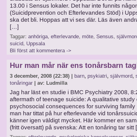
13.00 i Sensus lokaler. Det har inte funnits någ
(Suicidprevention och Efterlevandes Stöd) i Up
ska det bli. Hoppas att vi ses där. Läs även and
[…]
Taggar:
anhöriga
,
efterlevande
,
möte
,
Sensus
,
självmor
suicid
,
Uppsala
Bli först att kommentera ->
Hur man mår när ens tonårsbarn tagit
3 december, 2008 (22:38) |
barn
,
psykiatri
,
självmord
,
tonåringar
| av: Ludmilla
Jag har läst en studie i BMC Psychiatry 2008, 8:
aftermath of teenage suicide: A qualitative study 
psychosocial consequences for surviving famil
man har tittat på hur efterlevande vid tonårssuic
känner igen väldigt mycket. Här kommer en sam
(fritt översatt) på svenska: Att en tonåring tar sitt