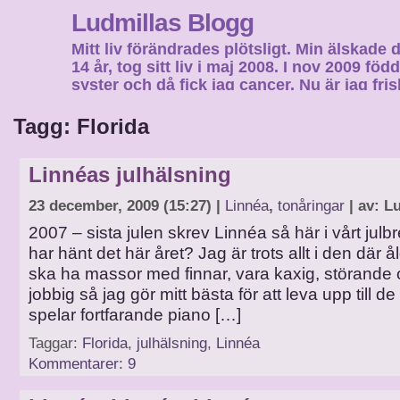
Ludmillas Blogg
Mitt liv förändrades plötsligt. Min älskade 
14 år, tog sitt liv i maj 2008. I nov 2009 fö
syster och då fick jag cancer. Nu är jag fri
fortsätta mitt liv…
Tagg: Florida
Linnéas julhälsning
23 december, 2009 (15:27) |
Linnéa
,
tonåringar
| av: L
2007 – sista julen skrev Linnéa så här i vårt julb
har hänt det här året? Jag är trots allt i den där
ska ha massor med finnar, vara kaxig, störande 
jobbig så jag gör mitt bästa för att leva upp till d
spelar fortfarande piano […]
Taggar:
Florida
,
julhälsning
,
Linnéa
Kommentarer: 9