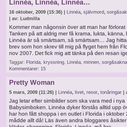
Linnéa, Linnéa, Linnéa…
16 oktober, 2009 (15:36) |
Linnéa
,
självmord
,
sorg&sa
| av: Ludmilla
Kommer man någonsin över att man har förlorat 
Tanken på att aldrig mer få krama, lukta, känna,
Linnéa är så smärtsam, så smärtsam… Jag hittad
brev som hon skrev till mig på flyget hem från Fl
nov 2007. Det fick mig att tänka på den resan ig
Taggar:
Florida
,
kryssning
,
Linnéa
,
minnen
,
sorg&sakn
Kommentarer: 15
Pretty Woman
5 mars, 2009 (11:26) |
Linnéa
,
livet
,
resor
,
tonåringar
| 
Jag letar efter simbilder som ska vara med i nya
Babysimboken. Linnéa dyker förstås alltid upp ö
har hon fått shoppa i en outlet i Florida i oktobe
mådde allt då! Läs även andra bloggares åsikter
kläder, shoppning, Florida, Linnéa, må bra