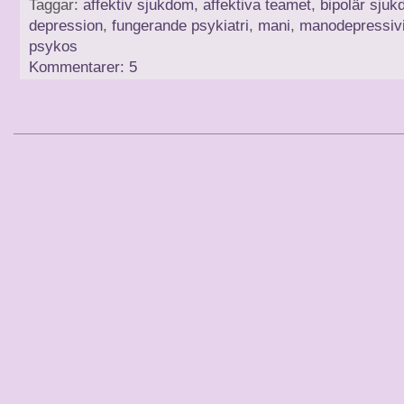
Taggar:
affektiv sjukdom
,
affektiva teamet
,
bipolär sju
depression
,
fungerande psykiatri
,
mani
,
manodepressivi
psykos
Kommentarer: 5