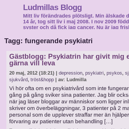
Ludmillas Blogg
Mitt liv förändrades plötsligt. Min älskade 
14 år, tog sitt liv i maj 2008. I nov 2009 fö
syster och då fick jag cancer. Nu är jag fri
fortsätta mitt liv…
Tagg: fungerande psykiatri
Gästblogg: Psykiatrin har givit mig et
gärna vill leva
20 maj, 2012 (18:21) |
depression
,
psykiatri
,
psykos
,
s
sjukvård
,
tröst&hopp
| av: Ludmilla
Vi hör ofta om en psykiatrivård som inte fungera
gång på gång sviker sina patienter. Jag blir oc
när jag läser bloggar av människor som ligger in
skriver om överbeläggningar, 3 patienter på 2 
personal som de upplever straffar mer än hjälpe
förvaring av patienter utan behandling […]