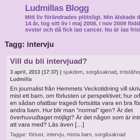
Ludmillas Blogg
Mitt liv förändrades plötsligt. Min älskade 
14 år, tog sitt liv i maj 2008. I nov 2009 fö
syster och då fick jag cancer. Nu är jag fri
fortsätta mitt liv…
Tagg: intervju
Vill du bli intervjuad?
3 april, 2013 (17:37) |
sjukdom
,
sorg&saknad
,
tröst&ho
Ludmilla
En journalist från Hemmets Veckotidning vill sk
mist ett barn, om förlusten ur perspektivet; hur o
en sådan ofattbar tragedi fortsätta vara en bra fö
andra barn. Hur blir man ”normal” igen? Är det
överhuvudtaget möjligt? Är det någon som är int
att vara med? Läs även […]
Taggar:
förlust
,
intervju
,
mista barn
,
sorg&saknad