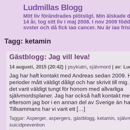
Ludmillas Blogg
Mitt liv förändrades plötsligt. Min älskade 
14 år, tog sitt liv i maj 2008. I nov 2009 fö
syster och då fick jag cancer. Nu är jag fri
fortsätta mitt liv…
Tagg: ketamin
Gästblogg: Jag vill leva!
14 augusti, 2015 (20:42) |
psykiatri
,
självmord
| av: Lu
Jag har haft kontakt med Andreas sedan 2009. H
perioder mått väldigt dåligt och har skrivit till mig
det varit väldigt tungt för honom med allvarliga
självmordsplaner. Jag har också haft kontakt me
eftersom jag bor i en annan del av Sverige än ha
Tillsammans har vi varit ett […]
Taggar:
Asperger
,
aspergers
,
gästblogg
,
ketamin
,
själv
suicidprevention