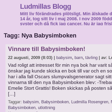
Ludmillas Blogg
Mitt liv förändrades plötsligt. Min älskade 
14 år, tog sitt liv i maj 2008. I nov 2009 fö
syster och då fick jag cancer. Nu är jag fri
fortsätta mitt liv…
Tagg: Nya Babysimboken
Vinnare till Babysimboken!
22 augusti, 2009 (8:03) |
babysim
,
barn
,
tävling
| av: L
Vad roligt att intresset för min nya bok har varit s
önskar jag kunde skicka en bok till var och en s
har i alla fall Oscars slumpvalsgenerator sagt sit
vinnarna till den nya Babysimboken blev: -Tre
Emelie Stort Grattis! Boken skickas på posten så 
[…]
Taggar:
babysim
,
Babysimboken
,
Ludmilla Rosengren
,
Babysimboken
,
utlottning