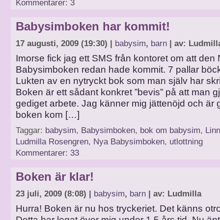
Kommentarer: 3
Babysimboken har kommit!
17 augusti, 2009 (19:30) |
babysim
,
barn
| av: Ludmill
Imorse fick jag ett SMS från kontoret om att den
Babysimboken redan hade kommit. 7 pallar böc
Lukten av en nytryckt bok som man själv har skri
Boken är ett sådant konkret ”bevis” på att man gjo
gediget arbete. Jag känner mig jättenöjd och är g
boken kom […]
Taggar:
babysim
,
Babysimboken
,
bok om babysim
,
Lin
Ludmilla Rosengren
,
Nya Babysimboken
,
utlottning
Kommentarer: 33
Boken är klar!
23 juli, 2009 (8:08) |
babysim
,
barn
| av: Ludmilla
Hurra! Boken är nu hos tryckeriet. Det känns otro
Detta har legat över mig under 1,5 års tid. Nu änt