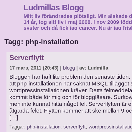
Ludmillas Blogg
Mitt liv förändrades plötsligt. Min älskade 
14 år, tog sitt liv i maj 2008. I nov 2009 fö
syster och då fick jag cancer. Nu är jag fri
fortsätta mitt liv…
Tagg: php-installation
Serverflytt
17 mars, 2011 (20:43) |
blogg
| av: Ludmilla
Bloggen har haft lite problem den senaste tiden. 
att php-installationen har saknat MSQL-tillägget
wordpressinstallationen kräver. Detta felmeddel
kommit både för mig och för bloggläsare. Surftown
men inte kunnat hitta något fel. Serverflytten är et
åtgärda felet. Flytten kommer att ske mellan 9 
[…]
Taggar:
php-installation
,
serverflytt
,
wordpressinstallati