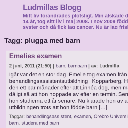
Ludmillas Blogg
Mitt liv förändrades plötsligt. Min älskade 
14 år, tog sitt liv i maj 2008. I nov 2009 fö
syster och då fick jag cancer. Nu är jag fri
fortsätta mitt liv…
Tagg: plugga med barn
Emelies examen
2 juni, 2011 (21:50) |
barn
,
barnbarn
| av: Ludmilla
Igår var det en stor dag. Emelie tog examen från
behandlingsassistentsutbildning i Kopparberg. 
den ett par månader efter att Linnéa dog, men m
dåligt så att hon hoppade av efter en termin. Se
hon studierna ett år senare. Nu klarade hon av at
utbildningen trots att hon födde barn […]
Taggar:
behandlingsassistent
,
examen
,
Örebro Universi
barn
,
studera med barn