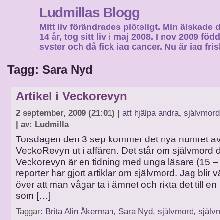
Ludmillas Blogg
Mitt liv förändrades plötsligt. Min älskade 
14 år, tog sitt liv i maj 2008. I nov 2009 fö
syster och då fick jag cancer. Nu är jag fri
fortsätta mitt liv…
Tagg: Sara Nyd
Artikel i Veckorevyn
2 september, 2009 (21:01) |
att hjälpa andra
,
självmord
| av: Ludmilla
Torsdagen den 3 sep kommer det nya numret a
VeckoRevyn ut i affären. Det står om självmord d
Veckorevyn är en tidning med unga läsare (15 – 
reporter har gjort artiklar om självmord. Jag blir v
över att man vågar ta i ämnet och rikta det till e
som […]
Taggar:
Brita Alin Åkerman
,
Sara Nyd
,
självmord
,
själv