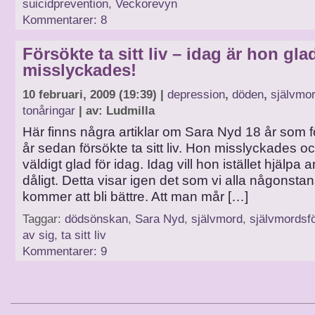
suicidprevention
,
Veckorevyn
Kommentarer: 8
Försökte ta sitt liv – idag är hon gla
misslyckades!
10 februari, 2009 (19:39) |
depression
,
döden
,
självmo
tonåringar
| av: Ludmilla
Här finns några artiklar om Sara Nyd 18 år som f
år sedan försökte ta sitt liv. Hon misslyckades o
väldigt glad för idag. Idag vill hon istället hjälp
dåligt. Detta visar igen det som vi alla någonstan
kommer att bli bättre. Att man mår […]
Taggar:
dödsönskan
,
Sara Nyd
,
självmord
,
självmordsf
av sig
,
ta sitt liv
Kommentarer: 9