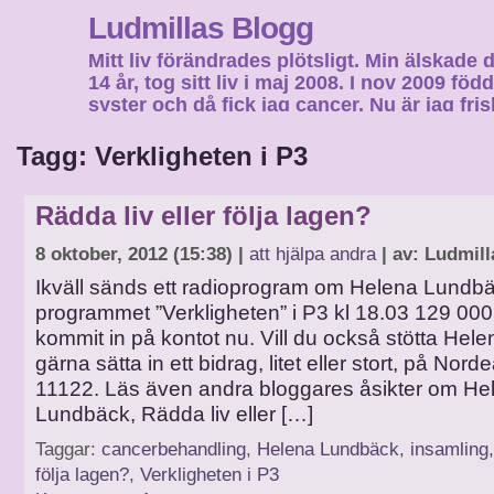
Ludmillas Blogg
Mitt liv förändrades plötsligt. Min älskade 
14 år, tog sitt liv i maj 2008. I nov 2009 fö
syster och då fick jag cancer. Nu är jag fri
fortsätta mitt liv…
Tagg: Verkligheten i P3
Rädda liv eller följa lagen?
8 oktober, 2012 (15:38) |
att hjälpa andra
| av: Ludmill
Ikväll sänds ett radioprogram om Helena Lundbä
programmet ”Verkligheten” i P3 kl 18.03 129 000
kommit in på kontot nu. Vill du också stötta Hele
gärna sätta in ett bidrag, litet eller stort, på Nor
11122. Läs även andra bloggares åsikter om He
Lundbäck, Rädda liv eller […]
Taggar:
cancerbehandling
,
Helena Lundbäck
,
insamling
följa lagen?
,
Verkligheten i P3