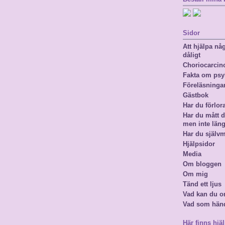
Sidor
Att hjälpa n
dåligt
Choriocarci
Fakta om psy
Föreläsninga
Gästbok
Har du förlor
Har du mått då
men inte län
Har du själv
Hjälpsidor
Media
Om bloggen
Om mig
Tänd ett ljus
Vad kan du o
Vad som hän
Här finns hjäl