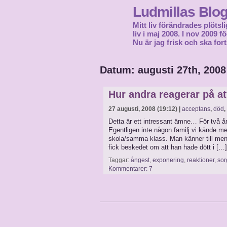
Ludmillas Blo
Mitt liv förändrades plötsli
liv i maj 2008. I nov 2009 
Nu är jag frisk och ska fort
Datum: augusti 27th, 2008
Hur andra reagerar på att
27 augusti, 2008 (19:12) |
acceptans
,
död
,
Detta är ett intressant ämne… För två å
Egentligen inte någon familj vi kände 
skola/samma klass. Man känner till men 
fick beskedet om att han hade dött i […]
Taggar:
ångest
,
exponering
,
reaktioner
,
so
Kommentarer: 7