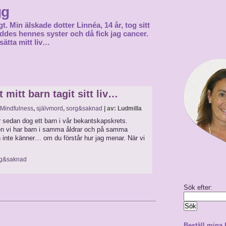
gg
gt. Min älskade dotter Linnéa, 14 år, tog sitt
föddes hennes syster och då fick jag cancer.
sätta mitt liv…
 mitt barn tagit sitt liv…
Mindfulness
,
självmord
,
sorg&saknad
| av: Ludmilla
r sedan dog ett barn i vår bekantskapskrets.
men vi har barn i samma åldrar och på samma
inte känner… om du förstår hur jag menar. När vi
rg&saknad
Sök efter:
Beställ mina