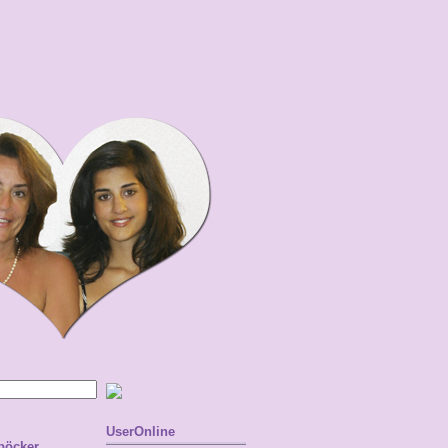
UserOnline
 böcker