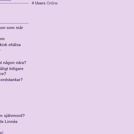
4 Users
Online
ågon som mår
nom
kisk ohälsa
r
at någon nära?
ligt tidigare
gre?
mordstankar?
m självmord?
de Linnéa
p!