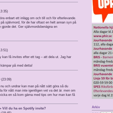
13:35)
göra enbart ett inlägg om och till och för efterlevande.
på självmord, för de har oftast en helt annan syn på
de gjorde det. Ger självmordsbenägna en
13:51)
 kan få invites efter ett tag – att dela ut. Jag har
u kämpar på med detta!
 (23:09)
n nu och undrar kan man på nått sätt göra så du
etala för nått man inte igentligen vet va det är. men om
icka en så kom gärna med tips om hur man kan få
Arkiv
 Vill du ha en Spotify invite?
 (18:45)