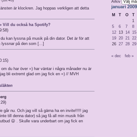
Arkiv
januari 2009
Tjänsten är klockren. Jag hoppas verkligen att detta
M
T
O
T
1
 Vill du också ha Spotify?
5
6
7
8
9:58)
12
13
14
15
19
20
21
22
t du kan lyssna på musik på din dator. Det är för att
an lyssnar på den som […]
26
27
28
29
« dec
feb »
0:15)
te om du har över =) har väntar i några månader nu är
 jag bli extremt glad om jag fick en =) // MVH
släkten
berg
:29)
e går nu. Och jag vill så gärna ha en invite!!!!! jag
nte till denna dator) så jag få all min musik från
utbud 😛 . Skulle vara underbart om jag fick en