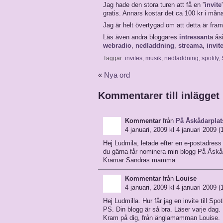
Jag hade den stora turen att få en ”
invite
gratis. Annars kostar det ca 100 kr i mån
Jag är helt övertygad om att detta är fra
Läs även andra bloggares
intressant
a ås
webradio
,
nedladdning
,
streama
,
invit
Taggar:
invites
,
musik
,
nedladdning
,
spotify
,
«
Nya ord
Kommentarer till inlägget
Kommentar
från
På Åskådarplat
4 januari, 2009 kl 4 januari 2009 (
Hej Ludmila, letade efter en e-postadress 
du gärna får nominera min blogg På Åskådar
Kramar Sandras mamma
Kommentar
från
Louise
4 januari, 2009 kl 4 januari 2009 (
Hej Ludmilla. Hur får jag en invite till Spot
PS. Din blogg är så bra. Läser varje dag.
Kram på dig, från änglamamman Louise.