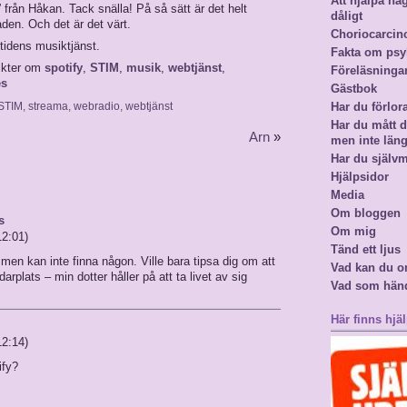
Att hjälpa n
” från Håkan. Tack snälla! På så sätt är det helt
dåligt
aden. Och det är det värt.
Choriocarci
mtidens musiktjänst.
Fakta om psy
ikter om
spotify
,
STIM
,
musik
,
webtjänst
,
Föreläsninga
es
Gästbok
STIM
,
streama
,
webradio
,
webtjänst
Har du förlor
Har du mått då
Arn
»
men inte län
Har du själv
Hjälpsidor
Media
Om bloggen
s
Om mig
12:01)
Tänd ett ljus
men kan inte finna någon. Ville bara tipsa dig om att
Vad kan du o
plats – min dotter håller på att ta livet av sig
Vad som hän
Här finns hjäl
12:14)
ify?