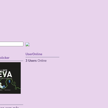
UserOnline
 böcker
3 Users
Online