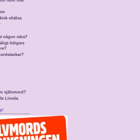
ågon som mår
nom
kisk ohälsa
r
at någon nära?
ligt tidigare
gre?
mordstankar?
m självmord?
de Linnéa
p!