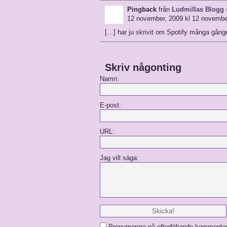
Pingback
från
Ludmillas Blogg »
12 november, 2009 kl 12 novembe
[…] har ju skrivit om Spotify många gånger
Skriv någonting
Namn:
E-post:
URL:
Jag vill säga:
Prenumerera på efterföljande kommenta