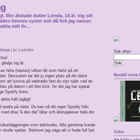
gg
gt. Min älskade dotter Linnéa, 14 år, tog sitt
föddes hennes syster och då fick jag cancer.
sätta mitt liv…
t&hopp
| av: Ludmilla
Sök efter:
 bra!
t glädja sig åt.
an hitta (nästan) vilken låt som helst på ett
Beställ mina
et. Dessutom tar det ju ingen plats på din dator
m att lyssna på webradio fast du styr själv vad du
ts på datorn i ett litet kick, för det jag har sparat
e Spotify finns.
etta fullt lagligt!
 andra på nätet. Du kan nå din egen Spotify från
r med dina ”å den där”-låtar och återupplever hela din
usikanläggningen som behövdes. Alla gästerna kunde
skulle spelas. Behöver jag säga att vi hade full fart
Sidor