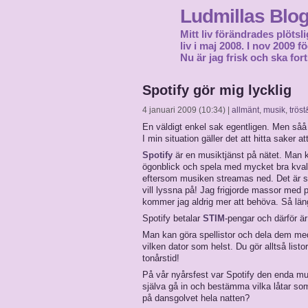
Ludmillas Blo
Mitt liv förändrades plötsli
liv i maj 2008. I nov 2009 
Nu är jag frisk och ska fort
Spotify gör mig lycklig
4 januari 2009 (10:34) |
allmänt
,
musik
,
trös
En väldigt enkel sak egentligen. Men såå
I min situation gäller det att hitta saker at
Spotify
är en musiktjänst på nätet. Man k
ögonblick och spela med mycket bra kvalit
eftersom musiken streamas ned. Det är so
vill lyssna på! Jag frigjorde massor med pla
kommer jag aldrig mer att behöva. Så läng
Spotify betalar
STIM
-pengar och därför är d
Man kan göra spellistor och dela dem med
vilken dator som helst. Du gör alltså listo
tonårstid!
På vår nyårsfest var Spotify den enda m
själva gå in och bestämma vilka låtar som 
på dansgolvet hela natten?