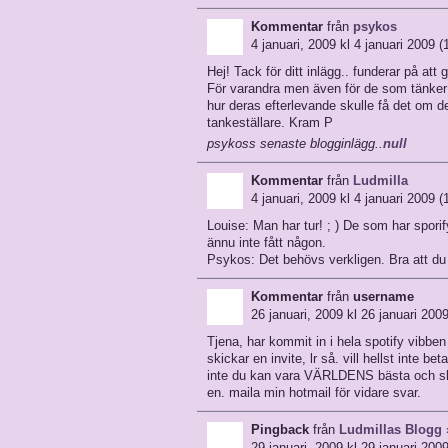
Kommentar
från
psykos
4 januari, 2009 kl 4 januari 2009 (
Hej! Tack för ditt inlägg.. funderar på att 
För varandra men även för de som tänker 
hur deras efterlevande skulle få det om 
tankeställare. Kram P
psykoss senaste blogginlägg..
null
Kommentar
från
Ludmilla
4 januari, 2009 kl 4 januari 2009 (
Louise: Man har tur! ; ) De som har sporify
ännu inte fått någon.
Psykos: Det behövs verkligen. Bra att d
Kommentar
från
username
26 januari, 2009 kl 26 januari 2009
Tjena, har kommit in i hela spotify vibbe
skickar en invite, lr så. vill hellst inte b
inte du kan vara VÄRLDENS bästa och sk
en. maila min hotmail för vidare svar.
Pingback
från
Ludmillas Blogg »
29 januari, 2009 kl 29 januari 2009