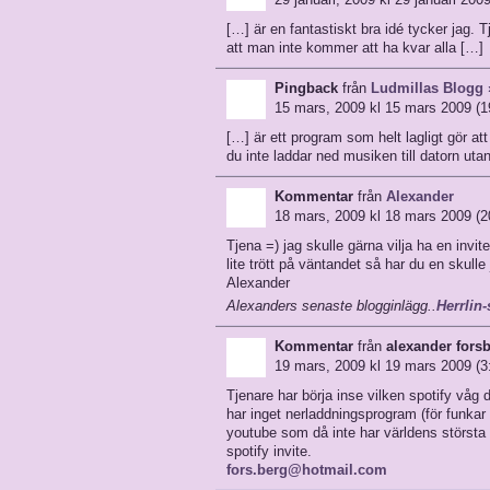
[…] är en fantastiskt bra idé tycker jag. 
att man inte kommer att ha kvar alla […]
Pingback
från
Ludmillas Blogg »
15 mars, 2009 kl 15 mars 2009 (1
[…] är ett program som helt lagligt gör at
du inte laddar ned musiken till datorn ut
Kommentar
från
Alexander
18 mars, 2009 kl 18 mars 2009 (2
Tjena =) jag skulle gärna vilja ha en invi
lite trött på väntandet så har du en skulle
Alexander
Alexanders senaste blogginlägg..
Herrlin-
Kommentar
från
alexander fors
19 mars, 2009 kl 19 mars 2009 (3
Tjenare har börja inse vilken spotify våg d
har inget nerladdningsprogram (för funkar i
youtube som då inte har världens största 
spotify invite.
fors.berg@hotmail.com