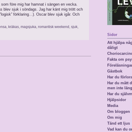
ga som före mig har hamnat i sängen en vecka.
nas blev sjuk i söndags. Jag har känt mig trött och
 ”logisk” förklaring…). Oscar blev sjuk igår. Och
ensa
,
kräkas
,
magsjuka
,
romantisk weekend
,
sjuk
,
Sidor
Att hjälpa n
dåligt
Choriocarci
Fakta om psy
Föreläsninga
Gästbok
Har du förlor
Har du mått då
men inte län
Har du själv
Hjälpsidor
Media
Om bloggen
Om mig
Tänd ett ljus
Vad kan du o