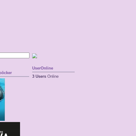
UserOnline
 böcker
3 Users
Online