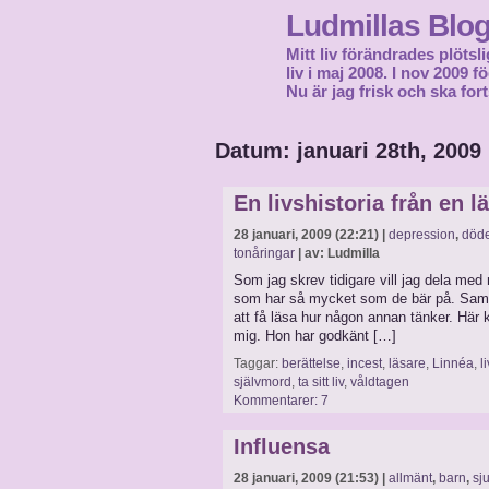
Ludmillas Blo
Mitt liv förändrades plötsli
liv i maj 2008. I nov 2009 
Nu är jag frisk och ska fort
Datum: januari 28th, 2009
En livshistoria från en l
28 januari, 2009 (22:21) |
depression
,
död
tonåringar
| av: Ludmilla
Som jag skrev tidigare vill jag dela med 
som har så mycket som de bär på. Samtid
att få läsa hur någon annan tänker. Här 
mig. Hon har godkänt […]
Taggar:
berättelse
,
incest
,
läsare
,
Linnéa
,
l
självmord
,
ta sitt liv
,
våldtagen
Kommentarer: 7
Influensa
28 januari, 2009 (21:53) |
allmänt
,
barn
,
sj