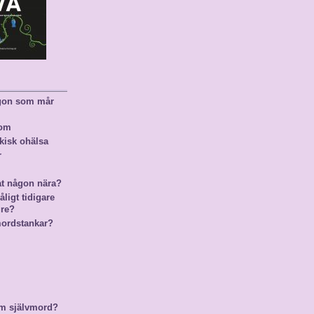
ågon som mår
nom
kisk ohälsa
r
at någon nära?
ligt tidigare
gre?
mordstankar?
m självmord?