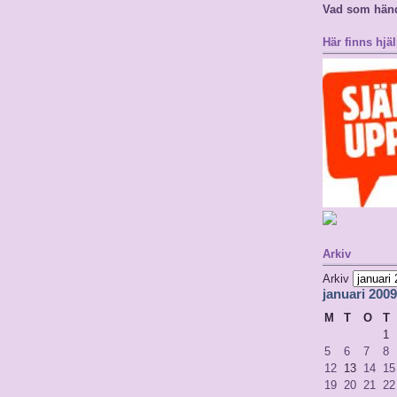
Vad som hän
Här finns hjäl
Arkiv
Arkiv
januari 2009
M
T
O
T
1
5
6
7
8
12
13
14
15
19
20
21
22