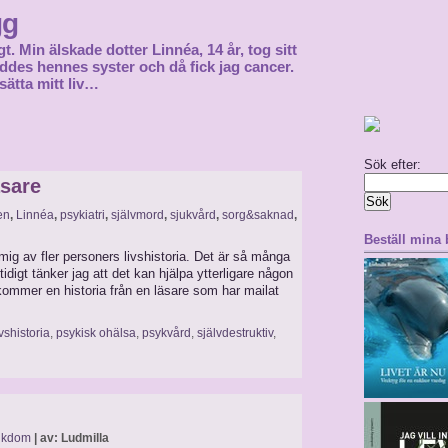
gg
gt. Min älskade dotter Linnéa, 14 år, tog sitt
föddes hennes syster och då fick jag cancer.
sätta mitt liv…
Sök efter:
äsare
en
,
Linnéa
,
psykiatri
,
självmord
,
sjukvård
,
sorg&saknad
,
Beställ mina
mig av fler personers livshistoria. Det är så många
igt tänker jag att det kan hjälpa ytterligare någon
kommer en historia från en läsare som har mailat
ivshistoria
,
psykisk ohälsa
,
psykvård
,
självdestruktiv
,
ukdom
| av: Ludmilla