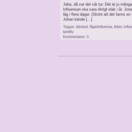
Jaha, då var det vår tur. Det är ju mån
Influensan ska vara riktigt elak i år. Jo
låg i flera dagar. (Skönt att det fanns en
Johan kände […]
Taggar:
däckad
,
fågelinfluensa
,
feber
,
influ
tamiflu
Kommentarer: 3