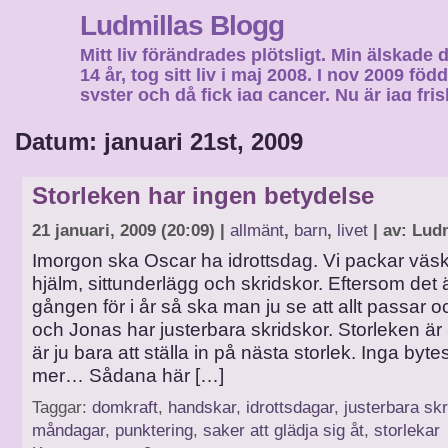
Ludmillas Blogg
Mitt liv förändrades plötsligt. Min älskade 
14 år, tog sitt liv i maj 2008. I nov 2009 fö
syster och då fick jag cancer. Nu är jag fri
fortsätta mitt liv…
Datum: januari 21st, 2009
Storleken har ingen betydelse
21 januari, 2009 (20:09) |
allmänt
,
barn
,
livet
| av: Lud
Imorgon ska Oscar ha idrottsdag. Vi packar vä
hjälm, sittunderlägg och skridskor. Eftersom det ä
gången för i år så ska man ju se att allt passar 
och Jonas har justerbara skridskor. Storleken är
är ju bara att ställa in på nästa storlek. Inga by
mer… Sådana här […]
Taggar:
domkraft
,
handskar
,
idrottsdagar
,
justerbara sk
måndagar
,
punktering
,
saker att glädja sig åt
,
storlekar