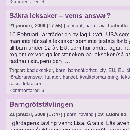
Kommentarer: 9
Säkra leksaker – vems ansvar?
21 januari, 2009 (17:55) |
allmänt
,
barn
| av: Ludmilla
10 Februari i år träder en ny lag i kraft i USA som
man inte får sälja leksaker som inte testats för bl
till barn under 12 år. EU, som har andra lagar, h
regler t ex vad gäller storleken på leksaker (så at
fastnar i strupen) och […]
Taggar:
badleksaker
,
barn
,
barnsäkerhet
,
bly
,
EU
,
EU-di
föräldraransvar
,
ftalater
,
handel
,
kvalitetsmärkning
,
lek
säkra leksaker
Kommentarer: 3
Barngrötstävlingen
21 januari, 2009 (17:47) |
barn
,
tävling
| av: Ludmilla
I gårdagens tävling vann: Lisa. Grattis! Läs äve
bloggares åsikter om vinnare, barngröt, barnmat,