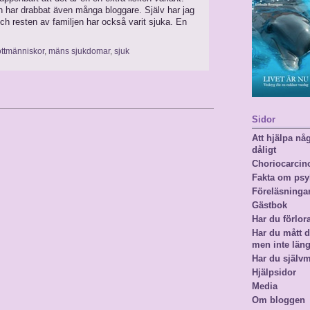
ch har drabbat även många bloggare. Själv har jag
och resten av familjen har också varit sjuka. En
ottmänniskor
,
mäns sjukdomar
,
sjuk
Sidor
Att hjälpa n
dåligt
Choriocarci
Fakta om psy
Föreläsninga
Gästbok
Har du förlor
Har du mått då
men inte län
Har du själv
Hjälpsidor
Media
Om bloggen