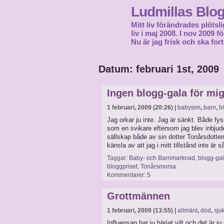
Ludmillas Blo
Mitt liv förändrades plötsli
liv i maj 2008. I nov 2009 
Nu är jag frisk och ska fort
Datum: februari 1st, 2009
Ingen blogg-gala för m
1 februari, 2009 (20:26) |
babysim
,
barn
,
b
Jag orkar ju inte. Jag är sänkt. Både fy
som en svikare eftersom jag blev inbju
sällskap både av sin dotter Tonårsdotte
känsla av att jag i mitt tillstånd inte är 
Taggar:
Baby- och Barnmarknad
,
blogg-ga
bloggpriset
,
Tonårsmorsa
Kommentarer: 5
Grottmännen
1 februari, 2009 (13:55) |
allmänt
,
död
,
sju
Influensan har ju härjat vilt och det är ju