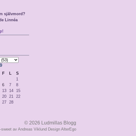
m självmord?
de Linnéa
p!
9
F
L
S
1
6
7
8
13
14
15
20
21
22
27
28
© 2026
Ludmillas Blogg
i-sweet av
Andreas Viklund
Design
AlterEgo