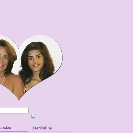
 böcker
UserOnline