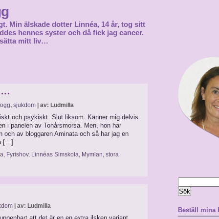
gg
gt. Min älskade dotter Linnéa, 14 år, tog sitt
föddes hennes syster och då fick jag cancer.
sätta mitt liv…
ig…
logg
,
sjukdom
| av: Ludmilla
siskt och psykiskt. Slut liksom. Känner mig delvis
den i panelen av Tonårsmorsa. Men, hon har
rn och av bloggaren Aminata och så har jag en
så […]
la
,
Fyrishov
,
Linnéas Simskola
,
Mymlan
,
stora
Sök
efter:
kdom
| av: Ludmilla
Beställ mina
 uppenbart att det är en en extra ilsken variant.