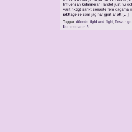
Influensan kulminerar i landet just nu o
varit riktigt sänkt senaste fem dagarna 
iakttagelse som jag har gjort är att […]
Taggar:
döende
,
fight-and-flight
,
försvar
,
gr
Kommentarer: 8