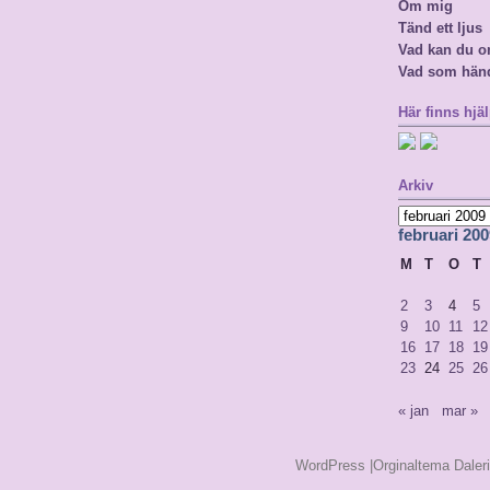
Om mig
Tänd ett ljus
Vad kan du o
Vad som hän
Här finns hjäl
Arkiv
Arkiv
februari 200
M
T
O
T
2
3
4
5
9
10
11
12
16
17
18
19
23
24
25
26
« jan
mar »
WordPress
|Orginaltema Daler