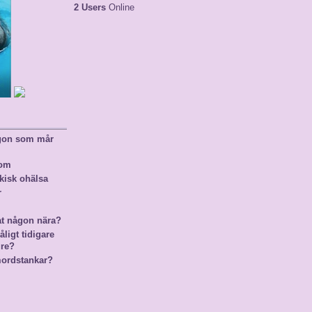
2 Users
Online
ågon som mår
nom
kisk ohälsa
r
at någon nära?
ligt tidigare
gre?
mordstankar?