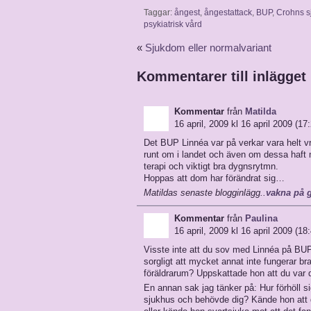
Taggar:
ångest
,
ångestattack
,
BUP
,
Crohns 
psykiatrisk vård
«
Sjukdom eller normalvariant
Kommentarer till inlägget
Kommentar
från
Matilda
16 april, 2009 kl 16 april 2009 (17
Det BUP Linnéa var på verkar vara helt v
runt om i landet och även om dessa haft 
terapi och viktigt bra dygnsrytmn.
Hoppas att dom har förändrat sig…
Matildas senaste blogginlägg..
vakna på 
Kommentar
från
Paulina
16 april, 2009 kl 16 april 2009 (18
Visste inte att du sov med Linnéa på BUP.
sorgligt att mycket annat inte fungerar br
föräldrarum? Uppskattade hon att du var
En annan sak jag tänker på: Hur förhöll si
sjukhus och behövde dig? Kände hon att det