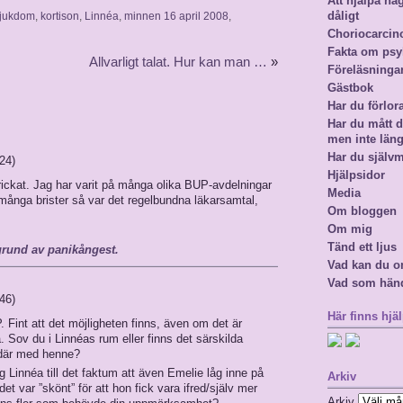
Att hjälpa n
dåligt
sjukdom
,
kortison
,
Linnéa
,
minnen 16 april 2008
,
Choriocarci
Fakta om psy
Allvarligt talat. Hur kan man …
»
Föreläsninga
Gästbok
Har du förlor
Har du mått då
men inte län
Har du själv
:24)
Hjälpsidor
rickat. Jag har varit på många olika BUP-avdelningar
Media
många brister så var det regelbundna läkarsamtal,
Om bloggen
Om mig
Tänd ett ljus
grund av panikångest.
Vad kan du o
Vad som hän
:46)
Här finns hjäl
 Fint att det möjligheten finns, även om det är
a. Sov du i Linnéas rum eller finns det särskilda
 där med henne?
g Linnéa till det faktum att även Emelie låg inne på
Arkiv
 var ”skönt” för att hon fick vara ifred/själv mer
Arkiv