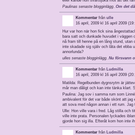
eller kände hon svartsjuka mot att det 
Paulinas senaste blogginlägg..
Om det dä
Kommentar
från
ulle
16 april, 2009 kl 16 april 2009 (19
Hur var hon när hon fick sina ångestatta
bara satt och dunkade huvudet i väggen oc
nå fram till henne på en lång stund, utan
inte skadade sig själv och låta det ebba u
annorlunda?
ulles senaste blogginlägg..
Nu försvann 
Kommentar
från
Ludmilla
16 april, 2009 kl 16 april 2009 (20
Matilda: Regelbunden dygnsrytm är jättev
mår man dåligt och kan inte tänka klart. S
Paulina: Jag sov i samma rum som Linnéa. 
ambivalent för det var både skönt att jag
att sova med någon annan i ett rum. Jag tr
Ulle: Hon ville vara i fred. Låg stilla och 
ville inte prata. Personalen lyckades ibla
gjorde hon sig illa. Efteråt kom hon inte
Kommentar
från
Ludmilla