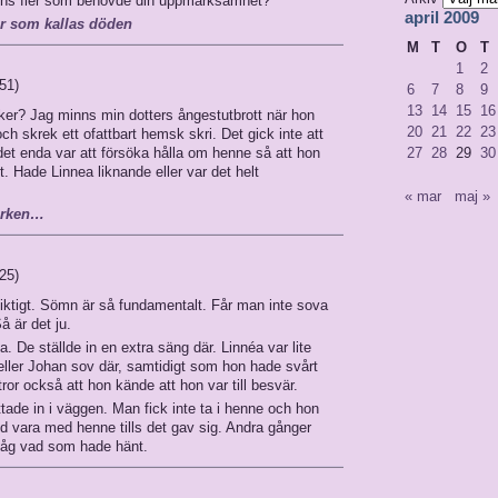
fanns fler som behövde din uppmärksamhet?
april 2009
r som kallas döden
M
T
O
T
1
2
:51)
6
7
8
9
13
14
15
16
cker? Jag minns min dotters ångestutbrott när hon
20
21
22
23
h skrek ett ofattbart hemsk skri. Det gick inte att
 det enda var att försöka hålla om henne så att hon
27
28
29
30
t. Hade Linnea liknande eller var det helt
« mar
maj »
orken…
:25)
iktigt. Sömn är så fundamentalt. Får man inte sova
å är det ju.
De ställde in en extra säng där. Linnéa var lite
 eller Johan sov där, samtidigt som hon hade svårt
or också att hon kände att hon var till besvär.
tittade in i väggen. Man fick inte ta i henne och hon
nd vara med henne tills det gav sig. Andra gånger
 ihåg vad som hade hänt.