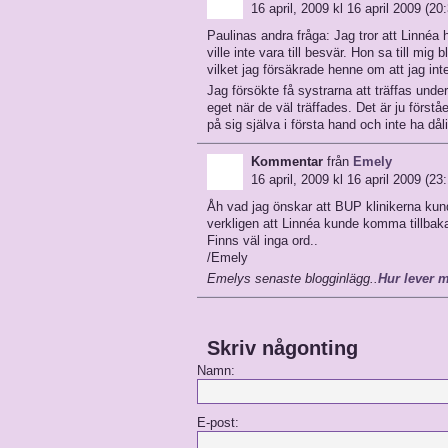
16 april, 2009 kl 16 april 2009 (20
Paulinas andra fråga: Jag tror att Linnéa
ville inte vara till besvär. Hon sa till mig
vilket jag försäkrade henne om att jag int
Jag försökte få systrarna att träffas und
eget när de väl träffades. Det är ju förs
på sig själva i första hand och inte ha dål
Kommentar
från
Emely
16 april, 2009 kl 16 april 2009 (23
Åh vad jag önskar att BUP klinikerna kund
verkligen att Linnéa kunde komma tillbaka
Finns väl inga ord..
/Emely
Emelys senaste blogginlägg..
Hur lever 
Skriv någonting
Namn:
E-post: