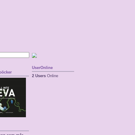
UserOnline
 böcker
2 Users
Online