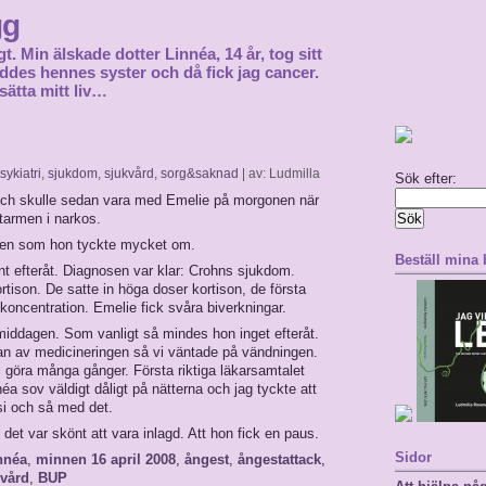
gg
gt. Min älskade dotter Linnéa, 14 år, tog sitt
föddes hennes syster och då fick jag cancer.
sätta mitt liv…
sykiatri
,
sjukdom
,
sjukvård
,
sorg&saknad
| av: Ludmilla
Sök efter:
och skulle sedan vara med Emelie på morgonen när
tarmen i narkos.
ogen som hon tyckte mycket om.
Beställ mina
ont efteråt. Diagnosen var klar: Crohns sjukdom.
rtison. De satte in höga doser kortison, de första
koncentration. Emelie fick svåra biverkningar.
rmiddagen. Som vanligt så mindes hon inget efteråt.
rjan av medicineringen så vi väntade på vändningen.
vi göra många gånger. Första riktiga läkarsamtalet
éa sov väldigt dåligt på nätterna och jag tyckte att
 si och så med det.
 det var skönt att vara inlagd. Att hon fick en paus.
Sidor
nnéa
,
minnen 16 april 2008
,
ångest
,
ångestattack
,
 vård
,
BUP