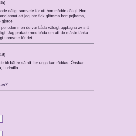
:35)
 hade dåligt samvete för att hon mådde dåligt. Hon
 bland annat att jag inte fick glömma bort pojkarna,
e gjorde.
er perioden men de var båda väldigt upptagna av sitt
tåeligt. Jag pratade med båda om att de måste tänka
igt samvete för det.
:19)
e bli bättre så att fler unga kan räddas. Önskar
, Ludmilla.
man?