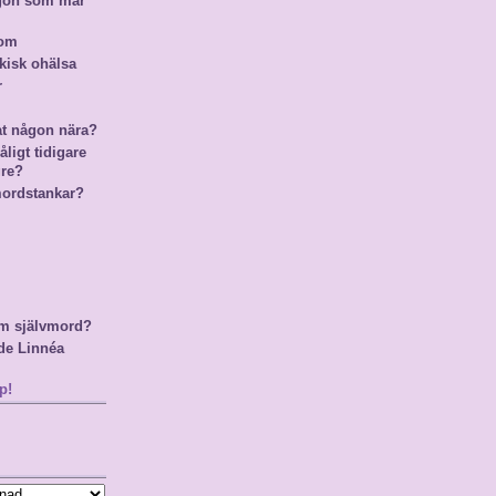
ågon som mår
nom
kisk ohälsa
r
at någon nära?
ligt tidigare
gre?
mordstankar?
m självmord?
de Linnéa
p!