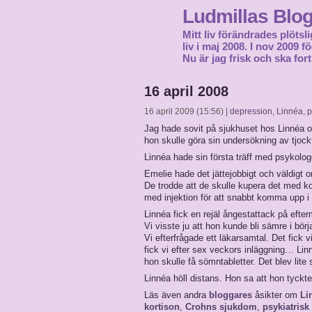
Ludmillas Blo
Mitt liv förändrades plötsli
liv i maj 2008. I nov 2009 
Nu är jag frisk och ska fort
16 april 2008
16 april 2009 (15:56) |
depression
,
Linnéa
,
p
Jag hade sovit på sjukhuset hos Linnéa 
hon skulle göra sin undersökning av tjock
Linnéa hade sin första träff med psykol
Emelie hade det jättejobbigt och väldigt 
De trodde att de skulle kupera det med ko
med injektion för att snabbt komma upp i 
Linnéa fick en rejäl ångestattack på efte
Vi visste ju att hon kunde bli sämre i bö
Vi efterfrågade ett läkarsamtal. Det fick 
fick vi efter sex veckors inläggning… Linn
hon skulle få sömntabletter. Det blev lite
Linnéa höll distans. Hon sa att hon tyckte
Läs även andra
bloggares
åsikter om
Li
kortison
,
Crohns sjukdom
,
psykiatrisk