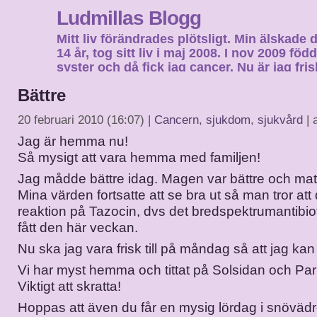
Ludmillas Blogg
Mitt liv förändrades plötsligt. Min älskade 
14 år, tog sitt liv i maj 2008. I nov 2009 fö
syster och då fick jag cancer. Nu är jag fri
fortsätta mitt liv…
Bättre
20 februari 2010 (16:07) |
Cancern
,
sjukdom
,
sjukvård
| 
Jag är hemma nu!
Så mysigt att vara hemma med familjen!
Jag mådde bättre idag. Magen var bättre och matt
Mina värden fortsatte att se bra ut så man tror att
reaktion på Tazocin, dvs det bredspektrumantibio
fått den här veckan.
Nu ska jag vara frisk till på måndag så att jag kan 
Vi har myst hemma och tittat på Solsidan och Par
Viktigt att skratta!
Hoppas att även du får en mysig lördag i snövädr