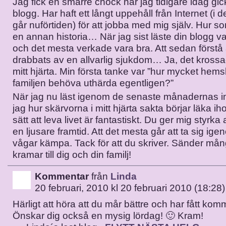
Jag fick en smärre chock när jag tidigare idag gic
blogg. Har haft ett långt uppehåll från Internet (i
går nuförtiden) för att jobba med mig själv. Hur so
en annan historia… När jag sist läste din blogg va
och det mesta verkade vara bra. Att sedan förstå 
drabbats av en allvarlig sjukdom… Ja, det krossa
mitt hjärta. Min första tanke var ”hur mycket hem
familjen behöva uthärda egentligen?”
När jag nu läst igenom de senaste månadernas i
jag hur skärvorna i mitt hjärta sakta börjar läka iho
sätt att leva livet är fantastiskt. Du ger mig styrka 
en ljusare framtid. Att det mesta går att ta sig i
vågar kämpa. Tack för att du skriver. Sänder mån
kramar till dig och din familj!
Kommentar
från
Linda
20 februari, 2010 kl 20 februari 2010 (18:28)
Härligt att höra att du mår bättre och har fått ko
Önskar dig också en mysig lördag! 🙂 Kram!