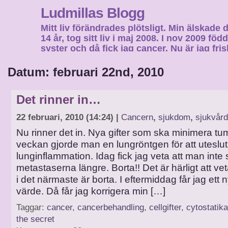
Ludmillas Blogg
Mitt liv förändrades plötsligt. Min älskade 
14 år, tog sitt liv i maj 2008. I nov 2009 fö
syster och då fick jag cancer. Nu är jag fri
fortsätta mitt liv…
Datum: februari 22nd, 2010
Det rinner in…
22 februari, 2010 (14:24) |
Cancern
,
sjukdom
,
sjukvård
Nu rinner det in. Nya gifter som ska minimera tu
veckan gjorde man en lungröntgen för att uteslu
lunginflammation. Idag fick jag veta att man inte 
metastaserna längre. Borta!! Det är härligt att ve
i det närmaste är borta. I eftermiddag får jag ett 
värde. Då får jag korrigera min […]
Taggar:
cancer
,
cancerbehandling
,
cellgifter
,
cytostatika
the secret