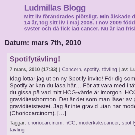
Ludmillas Blogg
Mitt liv förändrades plötsligt. Min älskade 
14 år, tog sitt liv i maj 2008. I nov 2009 fö
syster och då fick jag cancer. Nu är jag fri
fortsätta mitt liv…
Datum: mars 7th, 2010
Spotifytävling!
7 mars, 2010 (17:33) |
Cancern
,
spotify
,
tävling
| av: L
Idag lottar jag ut en ny Spotify-invite! För dig so
Spotify är kan du läsa här… För att vara med i t
du gissa på vad mitt HCG-värde är imorgon. HCG
graviditetshormon. Det är det som man läser av 
graviditetstestet. Jag är inte gravid utan har m
(Choriocarcinom). […]
Taggar:
choriocarcinom
,
hCG
,
moderkakscancer
,
spotif
tävling