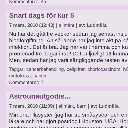
Kommentarer: 45
Snart dags för kur 5
7 mars, 2010 (12:43) |
allmänt
| av: Ludmilla
Nu har det gått tre veckor sedan jag senast insj
blodförgiftning. Än så länge har jag inte åkt på 
infektion. Det är bra. Jag har varit hemma och k
promenad tre dagar i rad! Det är ljuvligt att kunn
Men, sedan har jag varit sängliggande resten av
Taggar:
cancerbehandling
,
cellgifter
,
choriocarcinom
,
h
metotrexat
,
vinter
Kommentarer: 7
Astrounautgodis…
7 mars, 2010 (11:09) |
allmänt
,
barn
| av: Ludmilla
Min ena lillasyster (jag har tre småsystrar och en l
läkare och har gjort postdoc i Houston, USA. H
veckan och hade med sig spännande godis till ki