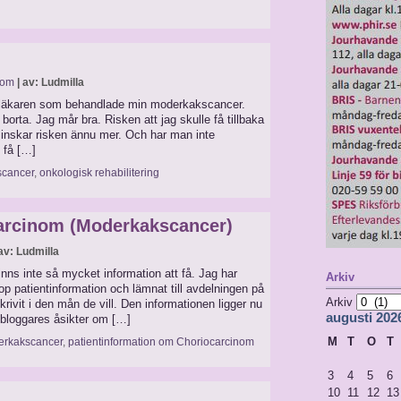
dom
| av: Ludmilla
a läkaren som behandlade min moderkakscancer.
r borta. Jag mår bra. Risken att jag skulle få tillbaka
 minskar risken ännu mer. Och har man inte
e få […]
cancer
,
onkologisk rehabilitering
arcinom (Moderkakscancer)
av: Ludmilla
inns inte så mycket information att få. Jag har
Arkiv
op patientinformation och lämnat till avdelningen på
Arkiv
krivit i den mån de vill. Den informationen ligger nu
augusti 202
bloggares åsikter om […]
M
T
O
T
rkakscancer
,
patientinformation om Choriocarcinom
3
4
5
6
10
11
12
13