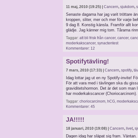
11 maj, 2010 (19:25) |
Cancern
,
sjukdom
,
s
Senaste dagarna har jag varit tröttare än
kroppen, sliter, mer och mer för varje be
9 dag 8. Konstig känsla. Framför allt kons
glädje. Jag känner mig tom. Tårarna rinn
Taggar:
att bli frisk från cancer
,
cancer
,
canc
moderkakscancer
,
synactentest
Kommentarer: 12
Spotifytävling!
7 mars, 2010 (17:33) |
Cancern
,
spotify
,
tä
Idag lottar jag ut en ny Spotify-invite! 
För att vara med i tävlingen ska du gis
graviditetshormon. Det är det som man lä
har moderkakscancer (Choriocarcinom).
Taggar:
choriocarcinom
,
hCG
,
moderkaksc
Kommentarer: 45
JA!!!!!
18 januari, 2010 (19:08) |
Cancern
,
livet
,
s
Dagen idag har släpat sig fram. Väntan.