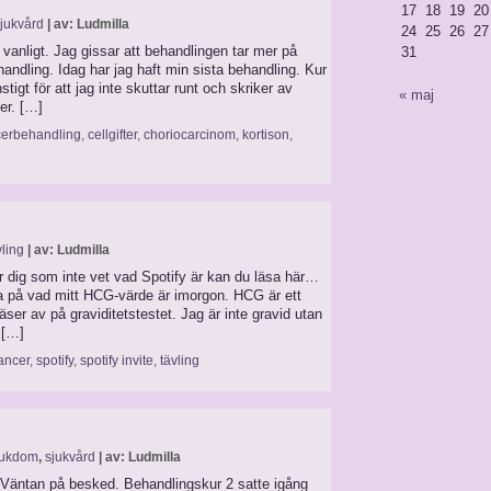
17
18
19
20
jukvård
| av: Ludmilla
24
25
26
27
 vanligt. Jag gissar att behandlingen tar mer på
31
handling. Idag har jag haft min sista behandling. Kur
tigt för att jag inte skuttar runt och skriker av
« maj
er. […]
erbehandling
,
cellgifter
,
choriocarcinom
,
kortison
,
vling
| av: Ludmilla
För dig som inte vet vad Spotify är kan du läsa här…
sa på vad mitt HCG-värde är imorgon. HCG är ett
ser av på graviditetstestet. Jag är inte gravid utan
 […]
ancer
,
spotify
,
spotify invite
,
tävling
jukdom
,
sjukvård
| av: Ludmilla
 Väntan på besked. Behandlingskur 2 satte igång