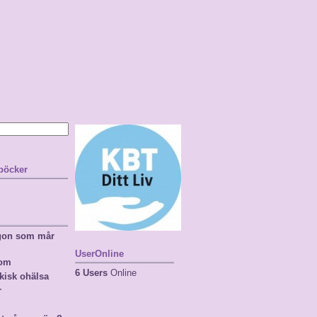
 böcker
ågon som mår
UserOnline
nom
6 Users
Online
kisk ohälsa
r