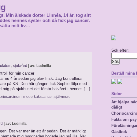
gg
gt. Min älskade dotter Linnéa, 14 år, tog sitt
föddes hennes syster och då fick jag cancer.
sätta mitt liv…
Sök efter:
jukdom
,
sjukvård
| av: Ludmilla
troll för min cancer
Beställ mina
 nu 4 år sedan jag blev frisk. Jag kontrollerar
kare på KS. Den här gången fick Sophie följa med.
ed mig på sjukhuset det första halvåret i hennes […]
Sidor
oriocarcinom
,
moderkakscancer
,
självmord
Att hjälpa n
dåligt
Choriocarci
Fakta om psy
rd
| av: Ludmilla
Föreläsninga
 igen. Det var mer än ett år sedan. Det är märkligt
Gästbok
g närmade mig byggnaden började jag må illa. När