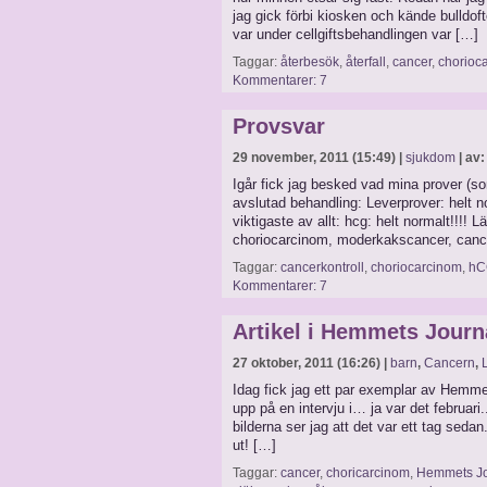
jag gick förbi kiosken och kände bulldof
var under cellgiftsbehandlingen var […]
Taggar:
återbesök
,
återfall
,
cancer
,
chorioc
Kommentarer: 7
Provsvar
29 november, 2011 (15:49) |
sjukdom
| av:
Igår fick jag besked vad mina prover (so
avslutad behandling: Leverprover: helt n
viktigaste av allt: hcg: helt normalt!!!!
choriocarcinom, moderkakscancer, cance
Taggar:
cancerkontroll
,
choriocarcinom
,
hC
Kommentarer: 7
Artikel i Hemmets Journ
27 oktober, 2011 (16:26) |
barn
,
Cancern
,
Idag fick jag ett par exemplar av Hemmet
upp på en intervju i… ja var det februari
bilderna ser jag att det var ett tag seda
ut! […]
Taggar:
cancer
,
choricarcinom
,
Hemmets Jo