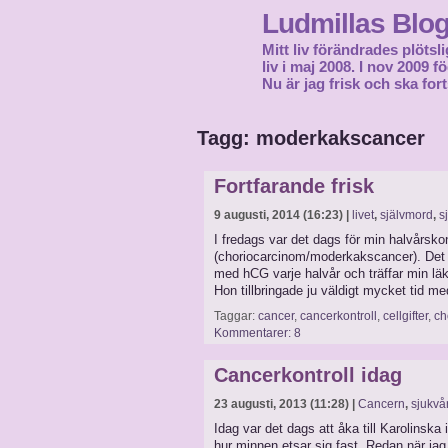
Ludmillas Blo
Mitt liv förändrades plötsli
liv i maj 2008. I nov 2009 
Nu är jag frisk och ska fort
Tagg: moderkakscancer
Fortfarande frisk
9 augusti, 2014 (16:23) |
livet
,
självmord
,
s
I fredags var det dags för min halvårskon
(choriocarcinom/moderkakscancer). Det är
med hCG varje halvår och träffar min lä
Hon tillbringade ju väldigt mycket tid m
Taggar:
cancer
,
cancerkontroll
,
cellgifter
,
ch
Kommentarer: 8
Cancerkontroll idag
23 augusti, 2013 (11:28) |
Cancern
,
sjukvå
Idag var det dags att åka till Karolinska
hur minnen etsar sig fast. Redan när ja