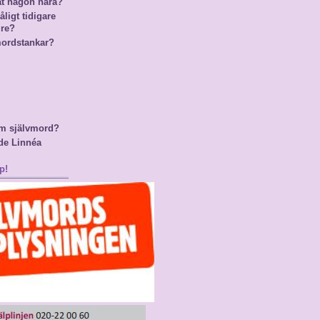
at någon nära?
ligt tidigare
gre?
mordstankar?
m självmord?
de Linnéa
p!