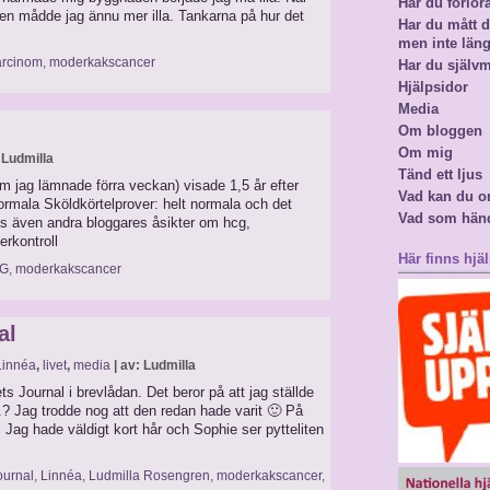
Har du förlor
ten mådde jag ännu mer illa. Tankarna på hur det
Har du mått då
men inte län
arcinom
,
moderkakscancer
Har du själv
Hjälpsidor
Media
Om bloggen
Om mig
 Ludmilla
Tänd ett ljus
m jag lämnade förra veckan) visade 1,5 år efter
Vad kan du o
ormala Sköldkörtelprover: helt normala och det
Vad som hän
 Läs även andra bloggares åsikter om hcg,
rkontroll
Här finns hjäl
G
,
moderkakscancer
al
Linnéa
,
livet
,
media
| av: Ludmilla
s Journal i brevlådan. Det beror på att jag ställde
..? Jag trodde nog att den redan hade varit 🙂 På
n. Jag hade väldigt kort hår och Sophie ser pytteliten
urnal
,
Linnéa
,
Ludmilla Rosengren
,
moderkakscancer
,