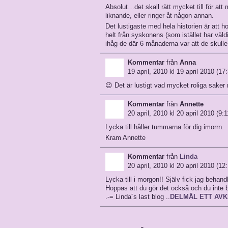
Absolut…det skall rätt mycket till för att
liknande, eller ringer åt någon annan.
Det lustigaste med hela historien är att hon
helt från syskonens (som istället har väldi
ihåg de där 6 månaderna var att de skulle 
Kommentar
från
Anna
19 april, 2010 kl 19 april 2010 (17
😉 Det är lustigt vad mycket roliga sak
Kommentar
från
Annette
20 april, 2010 kl 20 april 2010 (9:1
Lycka till håller tummarna för dig imorrn.
Kram Annette
Kommentar
från
Linda
20 april, 2010 kl 20 april 2010 (12
Lycka till i morgon!! Själv fick jag behandl
Hoppas att du gör det också och du inte 
.-= Linda´s last blog ..
DELMÅL ETT AV