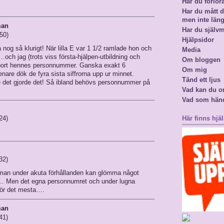
Har du förlor
Har du mått då
men inte län
man
Har du själv
:50)
Hjälpsidor
og så klurigt! När lilla E var 1 1/2 ramlade hon och
Media
och jag (trots viss första-hjälpen-utbildning och
Om bloggen
e bort hennes personnummer. Ganska exakt 6
Om mig
are dök de fyra sista siffrorna upp ur minnet.
Tänd ett ljus
det gjorde det! Så ibland behövs personnummer på
Vad kan du o
Vad som hän
24)
Här finns hjäl
32)
man under akuta förhållanden kan glömma något
n… Men det egna personnumret och under lugna
för det mesta….
man
41)