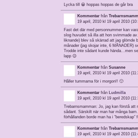
Lycka till 😀 hoppas hoppas de går bra
Kommentar
från
Trebarnsmam
19 april, 2010 kl 19 april 2010 (10
Fast det där med personnummer kan vara n
slog huvudet så illa att hon svimmade av…
liknande) blev så skärrad att jag glömd
månader (jag skojar inte, 6 MÅNADER) sen
Trodde inte sådant kunde hända…men se 
lapp 😉
Kommentar
från
Susanne
19 april, 2010 kl 19 april 2010 (11:
Håller tummarna för i morgon!! 🙂
Kommentar
från
Ludmilla
19 april, 2010 kl 19 april 2010 (11:
Trebarnsmamman: Jo, jag kan förstå att 
sådant. Särskilt när man har många bar
förhållanden borde man ha i ”beredskap” 
Kommentar
från
Trebarnsmam
19 april, 2010 kl 19 april 2010 (11: