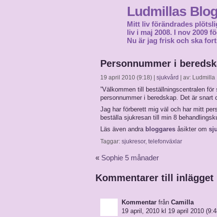
Ludmillas Blo
Mitt liv förändrades plötsli
liv i maj 2008. I nov 2009 
Nu är jag frisk och ska fort
Personnummer i bereds
19 april 2010 (9:18) |
sjukvård
| av: Ludmilla
”Välkommen till beställningscentralen för 
personnummer i beredskap. Det är snart di
Jag har förberett mig väl och har mitt pe
beställa sjukresan till min 8 behandlingsk
Läs även andra
bloggares
åsikter om
sj
Taggar:
sjukresor
,
telefonväxlar
«
Sophie 5 månader
Kommentarer till inlägget
Kommentar
från
Camilla
19 april, 2010 kl 19 april 2010 (9:4