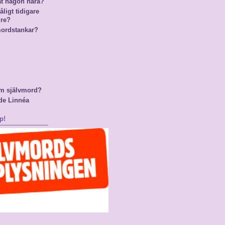
at någon nära?
ligt tidigare
gre?
mordstankar?
m självmord?
de Linnéa
p!