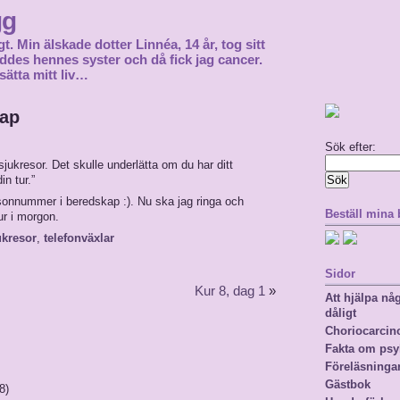
gg
gt. Min älskade dotter Linnéa, 14 år, tog sitt
föddes hennes syster och då fick jag cancer.
sätta mitt liv…
kap
Sök efter:
sjukresor. Det skulle underlätta om du har ditt
n tur.”
rsonnummer i beredskap :). Nu ska jag ringa och
Beställ mina
ur i morgon.
ukresor
,
telefonväxlar
Sidor
Kur 8, dag 1
»
Att hjälpa n
dåligt
Choriocarci
Fakta om psy
Föreläsninga
Gästbok
8)