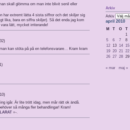
 man skall glömma om man inte blivit senil eller
Arkiv
 har extremt lätta 4 sista siffror och det skiljer sig
Arkiv
gt lika, bara en siffra skiljer). Så det enda jag kom
april 2010
vara lätt, mycket irriterande!
M
T
O
T
1
5
6
7
8
:32)
12
13
14
15
er man kan stöta på på en telefonsvarare… Kram kram
19
20
21
22
26
27
28
29
1)
« mar
maj »
:10)
ing igår. Är lite trött idag, men mår rätt ok ändå.
behöver så många fler behandlingar! Kram!
KLARAT
=-.