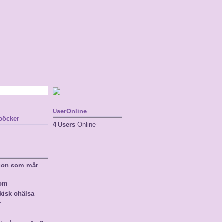
UserOnline
 böcker
4 Users
Online
ågon som mår
nom
kisk ohälsa
r