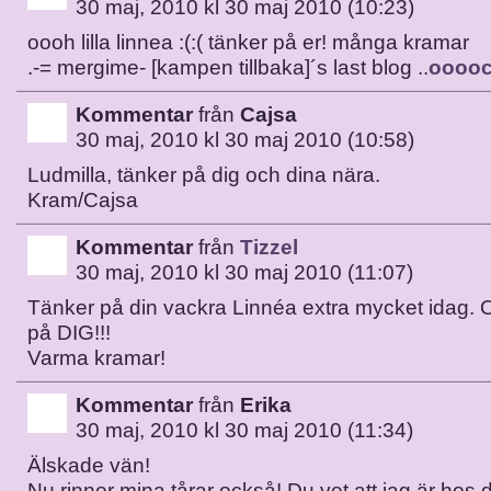
30 maj, 2010 kl 30 maj 2010 (10:23)
oooh lilla linnea :(:( tänker på er! många kramar
.-= mergime- [kampen tillbaka]´s last blog ..
ooooc
Kommentar
från
Cajsa
30 maj, 2010 kl 30 maj 2010 (10:58)
Ludmilla, tänker på dig och dina nära.
Kram/Cajsa
Kommentar
från
Tizzel
30 maj, 2010 kl 30 maj 2010 (11:07)
Tänker på din vackra Linnéa extra mycket idag. 
på DIG!!!
Varma kramar!
Kommentar
från
Erika
30 maj, 2010 kl 30 maj 2010 (11:34)
Älskade vän!
Nu rinner mina tårar också! Du vet att jag är hos d