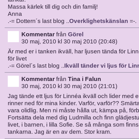
Massa kärlek till dig och din familj!
Anna
.-= Dottern´s last blog ..
Overklighetskänslan
=-.
Kommentar
från
Görel
30 maj, 2010 kl 30 maj 2010 (20:48)
Är med er i tanken ikväll, har ljusen tända för Linn
för livet
.-= Görel´s last blog ..
Ikväll tänder vi ljus för Li
Kommentar
från
Tina i Falun
30 maj, 2010 kl 30 maj 2010 (21:01)
Jag tände ett ljus för Linnéa ikväll och lider med 
rinner ned för mina kinder. Varför, varför?? Smärt
vara olidlig. Men ni måste hålla ut, kämpa på, förbl
Fortsätta dela med dig Ludmilla och finn glädjestu
livet, i barnen, i lilla Sofie. Se så många som finn
tankarna. Jag är en av dem. Stor kram.