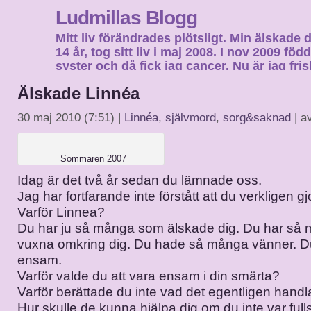
Ludmillas Blogg
Mitt liv förändrades plötsligt. Min älskade 
14 år, tog sitt liv i maj 2008. I nov 2009 fö
syster och då fick jag cancer. Nu är jag fri
fortsätta mitt liv…
Älskade Linnéa
30 maj 2010 (7:51) |
Linnéa
,
självmord
,
sorg&saknad
| a
Sommaren 2007
Idag är det två år sedan du lämnade oss.
Jag har fortfarande inte förstått att du verkligen gj
Varför Linnea?
Du har ju så många som älskade dig. Du har så 
vuxna omkring dig. Du hade så många vänner. Du 
ensam.
Varför valde du att vara ensam i din smärta?
Varför berättade du inte vad det egentligen han
Hur skulle de kunna hjälpa dig om du inte var full