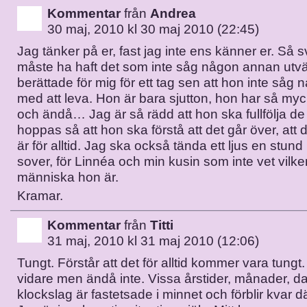
Kommentar
från
Andrea
30 maj, 2010 kl 30 maj 2010 (22:45)
Jag tänker på er, fast jag inte ens känner er. Så 
måste ha haft det som inte såg någon annan utvä
berättade för mig för ett tag sen att hon inte så
med att leva. Hon är bara sjutton, hon har så myck
och ändå… Jag är så rädd att hon ska fullfölja de
hoppas så att hon ska förstå att det går över, att 
är för alltid. Jag ska också tända ett ljus en stund
sover, för Linnéa och min kusin som inte vet vilk
människa hon är.
Kramar.
Kommentar
från
Titti
31 maj, 2010 kl 31 maj 2010 (12:06)
Tungt. Förstår att det för alltid kommer vara tungt.
vidare men ändå inte. Vissa årstider, månader, d
klockslag är fastetsade i minnet och förblir kvar dä