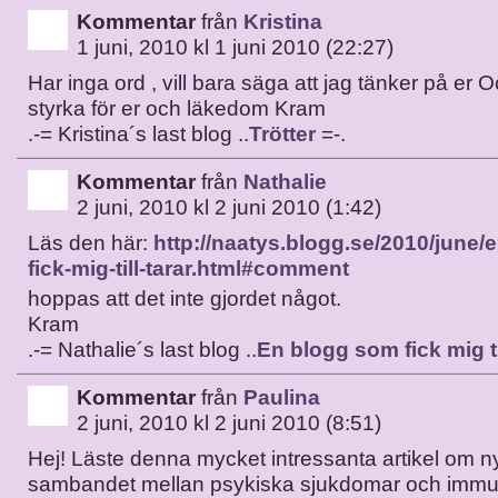
Kommentar
från
Kristina
1 juni, 2010 kl 1 juni 2010 (22:27)
Har inga ord , vill bara säga att jag tänker på er
styrka för er och läkedom Kram
.-= Kristina´s last blog ..
Trötter
=-.
Kommentar
från
Nathalie
2 juni, 2010 kl 2 juni 2010 (1:42)
Läs den här:
http://naatys.blogg.se/2010/june/
fick-mig-till-tarar.html#comment
hoppas att det inte gjordet något.
Kram
.-= Nathalie´s last blog ..
En blogg som fick mig ti
Kommentar
från
Paulina
2 juni, 2010 kl 2 juni 2010 (8:51)
Hej! Läste denna mycket intressanta artikel om 
sambandet mellan psykiska sjukdomar och immu