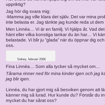
uppriktig?
Jag hör dig svara mig:
-Mamma jag ville klara det själv. Det var mina pro
inte belasta er. Jag tänkte jag kunde reda ut dem 
Men Linnéa… Vi är en familj. Vi hjälps åt. Vad de
hänt eller vilka konstiga tankar du än har… Vi kä
belastade. Vi blir ju ”glada” när du öppnar dig och 
oss.
Sidney, februari 2006
Fina Linnéa… Som alla tycker så mycket om…
Tårarna rinner ned för mina kinder igen och jag k
jag blir igen.
Linnéa, du har gjort mig så besviken genom att 
känner mig så lurad. Hur kunde du? Förstår du inte
mycket du har sårat oss?