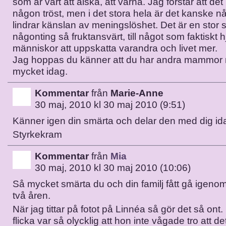
som är värt att älska, att värna. Jag förstår att de
någon tröst, men i det stora hela är det kanske 
lindrar känslan av meningslöshet. Det är en stor s
någonting så fruktansvärt, till något som faktiskt 
människor att uppskatta varandra och livet mer.
Jag hoppas du känner att du har andra mammor r
mycket idag.
Kommentar
från
Marie-Anne
30 maj, 2010 kl 30 maj 2010 (9:51)
Känner igen din smärta och delar den med dig id
Styrkekram
Kommentar
från
Mia
30 maj, 2010 kl 30 maj 2010 (10:06)
Så mycket smärta du och din familj fått gå igeno
två åren.
När jag tittar på fotot på Linnéa så gör det så ont
flicka var så olycklig att hon inte vågade tro att 