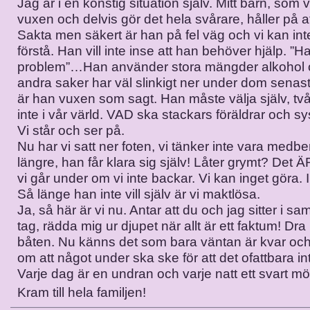
Jag är i en konstig situation själv. Mitt barn, som 
vuxen och delvis gör det hela svårare, håller på att t
Sakta men säkert är han på fel väg och vi kan int
förstå. Han vill inte inse att han behöver hjälp. ”H
problem”…Han använder stora mängder alkohol
andra saker har väl slinkigt ner under dom senast
är han vuxen som sagt. Han måste välja själv, två
inte i vår värld. VAD ska stackars föräldrar och 
Vi står och ser på.
Nu har vi satt ner foten, vi tänker inte vara medb
längre, han får klara sig själv! Låter grymt? Det 
vi går under om vi inte backar. Vi kan inget göra. 
Så länge han inte vill själv är vi maktlösa.
Ja, så här är vi nu. Antar att du och jag sitter i s
tag, rädda mig ur djupet när allt är ett faktum! Dra
båten. Nu känns det som bara väntan är kvar och l
om att något under ska ske för att det ofattbara i
Varje dag är en undran och varje natt ett svart mö
Kram till hela familjen!