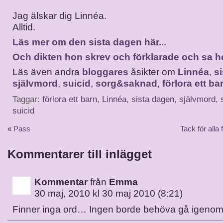
Jag älskar dig Linnéa.
Alltid.
Läs mer om den sista dagen här..
.
Och dikten hon skrev och förklarade och sa 
Läs även andra
bloggares
åsikter om
Linnéa
,
s
självmord
,
suicid
,
sorg&saknad
,
förlora ett ba
Taggar:
förlora ett barn
,
Linnéa
,
sista dagen
,
självmord
,
suicid
«
Pass
Tack för alla
Kommentarer till inlägget
Kommentar
från
Emma
30 maj, 2010 kl 30 maj 2010 (8:21)
Finner inga ord… Ingen borde behöva gå igeno