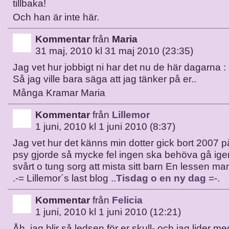
tillbaka!
Och han är inte här.
Kommentar
från
Maria
31 maj, 2010 kl 31 maj 2010 (23:35)
Jag vet hur jobbigt ni har det nu de här dagarna : 
Så jag ville bara säga att jag tänker på er..
Många Kramar Maria
Kommentar
från
Lillemor
1 juni, 2010 kl 1 juni 2010 (8:37)
Jag vet hur det känns min dotter gick bort 2007 
psy gjorde så mycke fel ingen ska behöva gå ig
svårt o tung sorg att mista sitt barn En lessen 
.-= Lillemor´s last blog ..
Tisdag o en ny dag
=-.
Kommentar
från
Felicia
1 juni, 2010 kl 1 juni 2010 (12:21)
Åh, jag blir så ledsen för er skull- och jag lider m