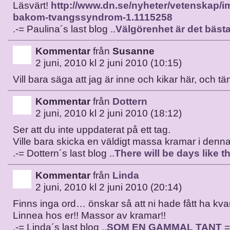
Läsvärt!
http://www.dn.se/nyheter/vetenskap/
bakom-tvangssyndrom-1.1115258
.-= Paulina´s last blog ..
Välgörenhet är det bästa
Kommentar
från
Susanne
2 juni, 2010 kl 2 juni 2010 (10:15)
Vill bara säga att jag är inne och kikar här, och tä
Kommentar
från
Dottern
2 juni, 2010 kl 2 juni 2010 (18:12)
Ser att du inte uppdaterat på ett tag.
Ville bara skicka en väldigt massa kramar i denna 
.-= Dottern´s last blog ..
There will be days like th
Kommentar
från
Linda
2 juni, 2010 kl 2 juni 2010 (20:14)
Finns inga ord… önskar så att ni hade fått ha kva
Linnea hos er!! Massor av kramar!!
.-= Linda´s last blog ..
SOM EN GAMMAL TANT
=