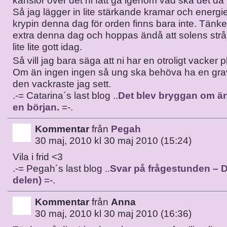
känslor över det ni fått gå igenom vad ska det då i
Så jag lägger in lite stärkande kramar och energier 
krypin denna dag för orden finns bara inte. Tänker 
extra denna dag och hoppas ändå att solens strå
lite lite gott idag.
Så vill jag bara säga att ni har en otroligt vacker pl
Om än ingen ingen så ung ska behöva ha en grav
den vackraste jag sett.
.-= Catarina´s last blog ..
Det blev bryggan om än li
en början.
=-.
Kommentar
från
Pegah
30 maj, 2010 kl 30 maj 2010 (15:24)
Vila i frid <3
.-= Pegah´s last blog ..
Svar på frågestunden – De
delen)
=-.
Kommentar
från
Anna
30 maj, 2010 kl 30 maj 2010 (16:36)