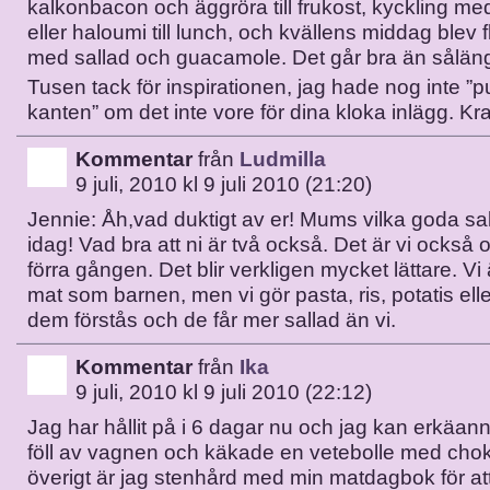
kalkonbacon och äggröra till frukost, kyckling me
eller haloumi till lunch, och kvällens middag blev f
med sallad och guacamole. Det går bra än sålän
Tusen tack för inspirationen, jag hade nog inte ”p
kanten” om det inte vore för dina kloka inlägg. Kr
Kommentar
från
Ludmilla
9 juli, 2010 kl 9 juli 2010 (21:20)
Jennie: Åh,vad duktigt av er! Mums vilka goda sake
idag! Vad bra att ni är två också. Det är vi också
förra gången. Det blir verkligen mycket lättare. V
mat som barnen, men vi gör pasta, ris, potatis eller
dem förstås och de får mer sallad än vi.
Kommentar
från
Ika
9 juli, 2010 kl 9 juli 2010 (22:12)
Jag har hållit på i 6 dagar nu och jag kan erkäann
föll av vagnen och käkade en vetebolle med chokl
överigt är jag stenhård med min matdagbok för att