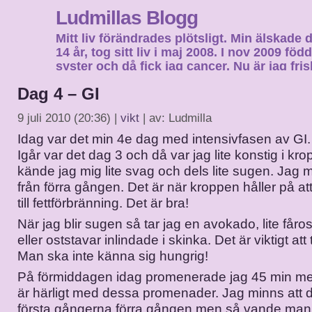
Ludmillas Blogg
Mitt liv förändrades plötsligt. Min älskade 
14 år, tog sitt liv i maj 2008. I nov 2009 fö
syster och då fick jag cancer. Nu är jag fri
fortsätta mitt liv…
Dag 4 – GI
9 juli 2010 (20:36) |
vikt
| av: Ludmilla
Idag var det min 4e dag med intensivfasen av GI.
Igår var det dag 3 och då var jag lite konstig i kr
kände jag mig lite svag och dels lite sugen. Jag 
från förra gången. Det är när kroppen håller på att
till fettförbränning. Det är bra!
När jag blir sugen så tar jag en avokado, lite fåro
eller oststavar inlindade i skinka. Det är viktigt at
Man ska inte känna sig hungrig!
På förmiddagen idag promenerade jag 45 min me
är härligt med dessa promenader. Jag minns att de
första gångerna förra gången men så vande man s