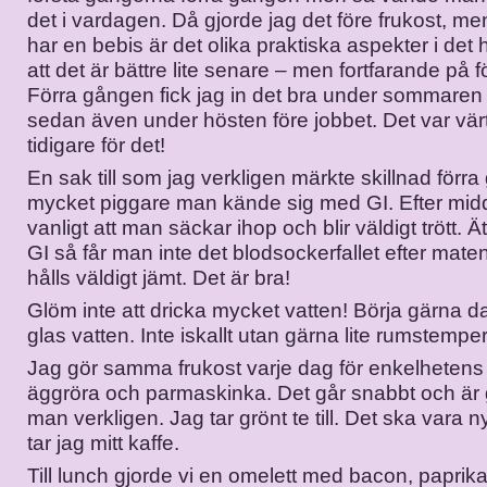
det i vardagen. Då gjorde jag det före frukost, m
har en bebis är det olika praktiska aspekter i det
att det är bättre lite senare – men fortfarande på
Förra gången fick jag in det bra under sommaren 
sedan även under hösten före jobbet. Det var värt 
tidigare för det!
En sak till som jag verkligen märkte skillnad förr
mycket piggare man kände sig med GI. Efter mid
vanligt att man säckar ihop och blir väldigt trött. Ä
GI så får man inte det blodsockerfallet efter mate
hålls väldigt jämt. Det är bra!
Glöm inte att dricka mycket vatten! Börja gärna 
glas vatten. Inte iskallt utan gärna lite rumstemper
Jag gör samma frukost varje dag för enkelhetens s
äggröra och parmaskinka. Det går snabbt och är go
man verkligen. Jag tar grönt te till. Det ska vara n
tar jag mitt kaffe.
Till lunch gjorde vi en omelett med bacon, paprika