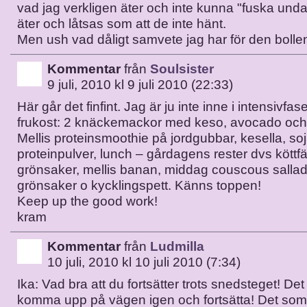
vad jag verkligen äter och inte kunna "fuska unda
äter och låtsas som att de inte hänt.
Men ush vad dåligt samvete jag har för den bolle
Kommentar
från
Soulsister
9 juli, 2010 kl 9 juli 2010 (22:33)
Här går det finfint. Jag är ju inte inne i intensivfa
frukost: 2 knäckemackor med keso, avocado och te
Mellis proteinsmoothie på jordgubbar, kesella, so
proteinpulver, lunch – gårdagens rester dvs köttf
grönsaker, mellis banan, middag couscous salla
grönsaker o kycklingspett. Känns toppen!
Keep up the good work!
kram
Kommentar
från
Ludmilla
10 juli, 2010 kl 10 juli 2010 (7:34)
Ika: Vad bra att du fortsätter trots snedsteget! Det
komma upp på vägen igen och fortsätta! Det so