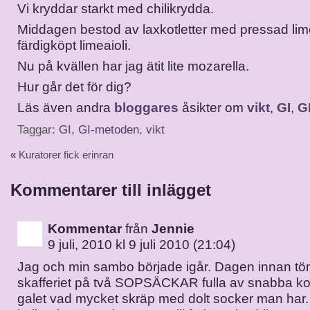
Vi kryddar starkt med chilikrydda.
Middagen bestod av laxkotletter med pressad li
färdigköpt limeaioli.
Nu på kvällen har jag ätit lite mozarella.
Hur går det för dig?
Läs även andra
bloggares
åsikter om
vikt
,
GI
,
G
Taggar:
GI
,
GI-metoden
,
vikt
«
Kuratorer fick erinran
Kommentarer till inlägget
Kommentar
från
Jennie
9 juli, 2010 kl 9 juli 2010 (21:04)
Jag och min sambo började igår. Dagen innan tö
skafferiet på två SOPSÄCKAR fulla av snabba kol
galet vad mycket skräp med dolt socker man har. V