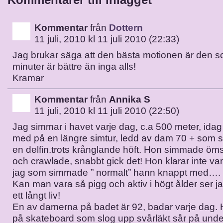
Kommentar
från
Dottern
11 juli, 2010 kl 11 juli 2010 (22:33)
Jag brukar säga att den bästa motionen är den so
minuter är bättre än inga alls!
Kramar
Kommentar
från
Annika S
11 juli, 2010 kl 11 juli 2010 (22:50)
Jag simmar i havet varje dag, c.a 500 meter, idag
med på en längre simtur, ledd av dam 70 + som
en delfin.trots krånglande höft. Hon simmade ö
och crawlade, snabbt gick det! Hon klarar inte va
jag som simmade ” normalt” hann knappt med….
Kan man vara så pigg och aktiv i högt ålder ser j
ett långt liv!
En av damerna på badet är 92, badar varje dag.
på skateboard som slog upp svårläkt sår på unde