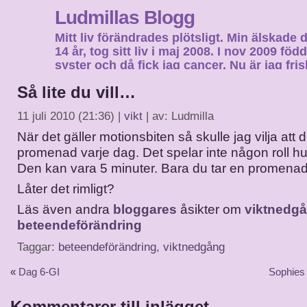
Ludmillas Blogg
Mitt liv förändrades plötsligt. Min älskade 
14 år, tog sitt liv i maj 2008. I nov 2009 fö
syster och då fick jag cancer. Nu är jag fri
fortsätta mitt liv…
Så lite du vill…
11 juli 2010 (21:36) |
vikt
| av: Ludmilla
När det gäller motionsbiten så skulle jag vilja att 
promenad varje dag. Det spelar inte någon roll hur
Den kan vara 5 minuter. Bara du tar en promenad
Låter det rimligt?
Läs även andra
bloggares
åsikter om
viktnedg
beteendeförändring
Taggar:
beteendeförändring
,
viktnedgång
«
Dag 6-GI
Sophies 
Kommentarer till inlägget