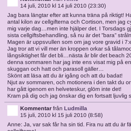
14 juli, 2010 kl 14 juli 2010 (23:30)
Jag bara längtar efter att kunna träna på riktigt! H
antal kilon av cellgifterna och Cortison, men jag c
mig varje dag…men inte hjälper det. I Torsdags g
sista cellgiftsbehandling, så nu är det ”bara” strål
Magen är uppsvullen som om jag vore gravid i 
Jag tror att vi vill mer än kroppen orkar så tålamo
långsiktighet får det bli…nästa år blir det beach 
denna sommaren har jag inte ens visat mig på e
skuggan och hatt och parasoll gäller…
Skönt att läsa att du är igång och att du badat!
Njut av sommaren, och motionera i den takt du o
har gått igenom en helveteskur, glöm inte det!
Kram på dig och jag önskar dig en fortsatt ljuvlig
Kommentar
från
Ludmilla
15 juli, 2010 kl 15 juli 2010 (8:58)
Anne: Ja, var sak får ha sin tid. Fira nu att du är 