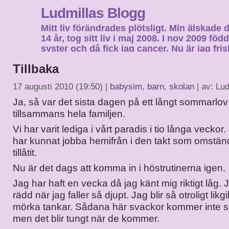
Ludmillas Blogg
Mitt liv förändrades plötsligt. Min älskade 
14 år, tog sitt liv i maj 2008. I nov 2009 fö
syster och då fick jag cancer. Nu är jag fri
fortsätta mitt liv…
Tillbaka
17 augusti 2010 (19:50) |
babysim
,
barn
,
skolan
| av: Lud
Ja, så var det sista dagen på ett långt sommarlov
tillsammans hela familjen.
Vi har varit lediga i vårt paradis i tio långa vecko
har kunnat jobba hemifrån i den takt som omstän
tillåtit.
Nu är det dags att komma in i höstrutinerna igen.
Jag har haft en vecka då jag känt mig riktigt låg. Ja
rädd när jag faller så djupt. Jag blir så otroligt likg
mörka tankar. Sådana här svackor kommer inte så
men det blir tungt när de kommer.