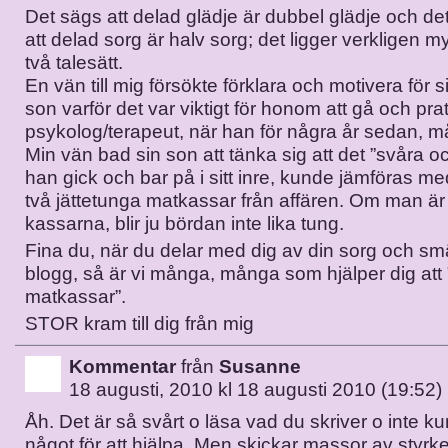
Det sägs att delad glädje är dubbel glädje och d
att delad sorg är halv sorg; det ligger verkligen m
två talesätt.
En vän till mig försökte förklara och motivera för s
son varför det var viktigt för honom att gå och pr
psykolog/terapeut, när han för några år sedan, m
Min vän bad sin son att tänka sig att det ”svåra 
han gick och bar på i sitt inre, kunde jämföras m
två jättetunga matkassar från affären. Om man är
kassarna, blir ju bördan inte lika tung.
Fina du, när du delar med dig av din sorg och sm
blogg, så är vi många, många som hjälper dig att 
matkassar”.
STOR kram till dig från mig
Kommentar
från
Susanne
18 augusti, 2010 kl 18 augusti 2010 (19:52)
Åh. Det är så svårt o läsa vad du skriver o inte k
något för att hjälpa. Men skickar massor av styr