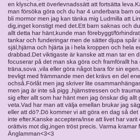
en klyscha,ett överlevnadssätt att fortsätta leva
man försöka göra och du har 4 underbara barn o
bli mormor men jag kan tänka mig Ludmilla att Lin
dig,inget konstigt med det.Ett barn saknas och du
allt detta har hänt,kunde man förebyggt/förhindr
tankar och funderingar men de sätter djupa spår 
själ,hjärna och hjärta ja i hela kroppen och hela ens
drabbad.Det viktigaste är kanske att man tar en d
focuserar på det man ska göra och framförallt ha e
träna,sova ,vila eller göra något bara för sin egen
trevligt med främmande men det krävs en del ener
ochså.Förlåt men jag skriver lite osammanhängan
men jag är inte så pigg ,hjärnstressen och traumat
sig efter allt som har hänt men jag önskar dig allt
veta.Vad har man att välja emellan brukar jag säg
eller att dö?.Dö kommer vi att göra en dag så det 
inte efter.Kanske acceptera/inse att livet har varit
orättvis mot dig,ingen tröst precis. Varma kramar 
Änglamman<3<3