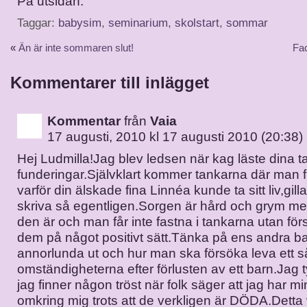
På utsidan.
Taggar:
babysim
,
seminarium
,
skolstart
,
sommar
«
Än är inte sommaren slut!
Fa
Kommentarer till inlägget
Kommentar
från
Vaia
17 augusti, 2010 kl 17 augusti 2010 (20:38)
Hej Ludmilla!Jag blev ledsen när kag läste dina 
funderingar.Självklart kommer tankarna där man 
varför din älskade fina Linnéa kunde ta sitt liv,gillar
skriva så egentligen.Sorgen är hård och grym m
den är och man får inte fastna i tankarna utan för
dem på något positivt sätt.Tänka på ens andra barn
annorlunda ut och hur man ska försöka leva ett så 
omständigheterna efter förlusten av ett barn.Jag ty
jag finner någon tröst när folk säger att jag har m
omkring mig trots att de verkligen är DÖDA.Detta