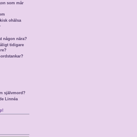
ågon som mår
nom
kisk ohälsa
r
at någon nära?
ligt tidigare
gre?
mordstankar?
m självmord?
de Linnéa
p!