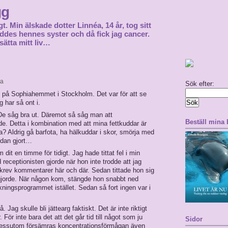
gg
gt. Min älskade dotter Linnéa, 14 år, tog sitt
föddes hennes syster och då fick jag cancer.
sätta mitt liv…
la
Sök efter:
c på Sophiahemmet i Stockholm. Det var för att se
g har så ont i.
. De såg bra ut. Däremot så såg man att
Beställ mina
. Detta i kombination med att mina fettkuddar är
ra? Aldrig gå barfota, ha hälkuddar i skor, smörja med
edan gjort…
dit en timme för tidigt. Jag hade tittat fel i min
receptionisten gjorde när hon inte trodde att jag
krev kommentarer här och där. Sedan tittade hon sig
 gjorde. När någon kom, stängde hon snabbt ned
ningsprogrammet istället. Sedan så fort ingen var i
Jag skulle bli jättearg faktiskt. Det är inte riktigt
För inte bara det att det går tid till något som ju
Sidor
an dessutom försämras koncentrationsförmågan även