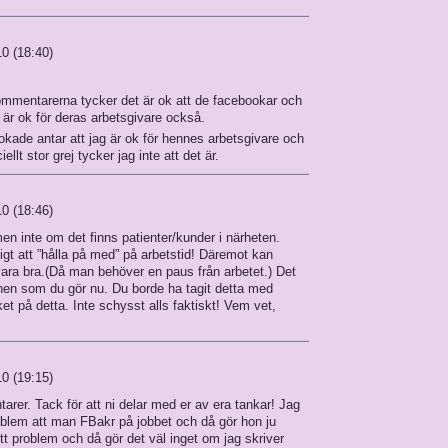
10 (18:40)
 kommentarerna tycker det är ok att de facebookar och
t är ok för deras arbetsgivare också.
kade antar att jag är ok för hennes arbetsgivare och
ellt stor grej tycker jag inte att det är.
10 (18:46)
en inte om det finns patienter/kunder i närheten.
igt att ”hålla på med” på arbetstid! Däremot kan
 vara bra.(Då man behöver en paus från arbetet.) Det
onen som du gör nu. Du borde ha tagit detta med
et på detta. Inte schysst alls faktiskt! Vem vet,
10 (19:15)
arer. Tack för att ni delar med er av era tankar! Jag
oblem att man FBakr på jobbet och då gör hon ju
ett problem och då gör det väl inget om jag skriver