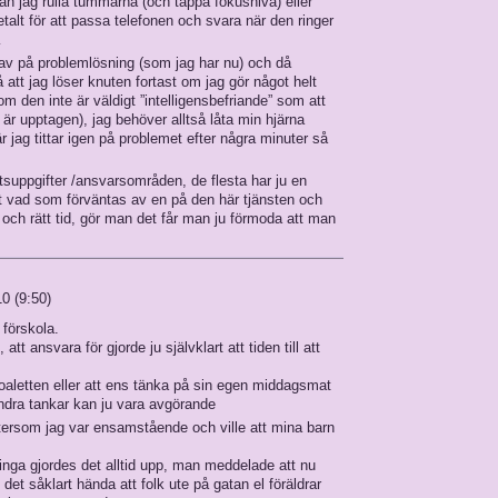
kan jag rulla tummarna (och tappa fokusnivå) eller
talt för att passa telefonen och svara när den ringer
…
rav på problemlösning (som jag har nu) och då
 att jag löser knuten fortast om jag gör något helt
m den inte är väldigt ”intelligensbefriande” som att
är upptagen), jag behöver alltså låta min hjärna
r jag tittar igen på problemet efter några minuter så
etsuppgifter /ansvarsområden, de flesta har ju en
t vad som förväntas av en på den här tjänsten och
te och rätt tid, gör man det får man ju förmoda att man
0 (9:50)
 förskola.
att ansvara för gjorde ju självklart att tiden till att
toaletten eller att ens tänka på sin egen middagsmat
andra tankar kan ju vara avgörande
ftersom jag var ensamstående och ville att mina barn
inga gjordes det alltid upp, man meddelade att nu
det såklart hända att folk ute på gatan el föräldrar