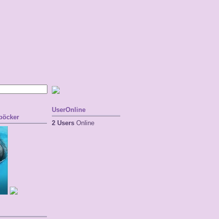
UserOnline
 böcker
2 Users
Online