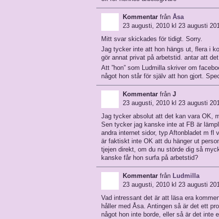
Kommentar
från
Åsa
23 augusti, 2010 kl 23 augusti 20
Mitt svar skickades för tidigt. Sorry.
Jag tycker inte att hon hängs ut, flera i
gör annat privat på arbetstid. antar att de
Att ”hon” som Ludmilla skriver om faceboo
något hon står för själv att hon gjort. Speci
Kommentar
från
J
23 augusti, 2010 kl 23 augusti 20
Jag tycker absolut att det kan vara OK, m
Sen tycker jag kanske inte at FB är lämpl
andra internet sidor, typ Aftonbladet m fl
är faktiskt inte OK att du hänger ut pers
tjejen direkt, om du nu störde dig så myck
kanske får hon surfa på arbetstid?
Kommentar
från
Ludmilla
23 augusti, 2010 kl 23 augusti 20
Vad intressant det är att läsa era komment
håller med Åsa. Antingen så är det ett pr
något hon inte borde, eller så är det inte 