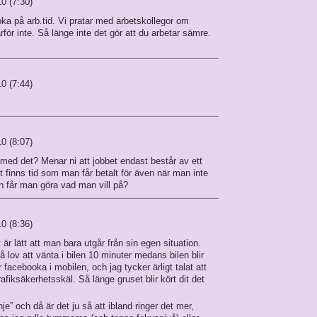
0 (7:30)
oka på arb.tid. Vi pratar med arbetskollegor om
rför inte. Så länge inte det gör att du arbetar sämre.
0 (7:44)
0 (8:07)
med det? Menar ni att jobbet endast består av ett
t finns tid som man får betalt för även när man inte
n får man göra vad man vill på?
0 (8:36)
är lätt att man bara utgår från sin egen situation.
 lov att vänta i bilen 10 minuter medans bilen blir
 facebooka i mobilen, och jag tycker ärligt talat att
afiksäkerhetsskäl. Så länge gruset blir kört dit det
e” och då är det ju så att ibland ringer det mer,