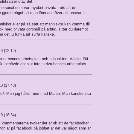
slutsatser utav det.
personal som var mycket privata trots att de
e gjorde något att man lämnade över allt ansvar till
niskor eller på så sätt att människor kan komma till
ok med privata göromål på arbtid, sitter du däremot
an det ju funka att surfa kanske.
10 (12:12)
ner hennes arbetsplats och tidpunkten. Väldigt lätt
Du behövde absolut inte skriva hennes arbetsplats
10 (17:43)
net?. Men jag håller med med Martin. Man kanske ska
10 (18:34)
a i kommentarerna tycker det är ok att de facebookar
 hon är på facebook på jobbet är det väl något som är