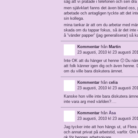
såg att vi pratade i telefonen och sen dra 
men självklart fanns det även bland oss, 
arbetade och antagligen tyckte att det int
sin kollega.
mina tankar är att om du arbetar med män
skada om du tappar fokus, så är det inte 
å ”vänder papper” (jag generaliserar) så k
Kommentar
från
Martin
23 augusti, 2010 kl 23 augusti 20
Inte OK att du hänger ut henne 🙁 Du näm
att folk känner igen dig och även henne. 
om du ville bara diskutera ämnet.
Kommentar
från
celia
23 augusti, 2010 kl 23 augusti 20
Kanske hon ville inte bara diskutera äm
inte vara arg med världen?….
Kommentar
från
Åsa
23 augusti, 2010 kl 23 augusti 20
Jag tycker inte att hon hängs ut, ut Fler
och annat privat på arbetstid, varför. Om
ok för hennes arbetsgivare