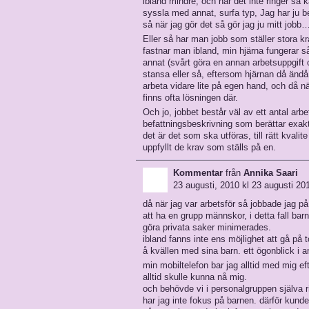
ibland mindre, och när det inte ringer så 
syssla med annat, surfa typ, Jag har ju be
så när jag gör det så gör jag ju mitt jobb
Eller så har man jobb som ställer stora k
fastnar man ibland, min hjärna fungerar så
annat (svårt göra en annan arbetsuppgift o
stansa eller så, eftersom hjärnan då ändå 
arbeta vidare lite på egen hand, och då nä
finns ofta lösningen där.
Och jo, jobbet består väl av ett antal arb
befattningsbeskrivning som berättar exak
det är det som ska utföras, till rätt kvali
uppfyllt de krav som ställs på en.
Kommentar
från
Annika Saari
23 augusti, 2010 kl 23 augusti 201
då när jag var arbetsför så jobbade jag på
att ha en grupp männskor, i detta fall barn, 
göra privata saker minimerades.
ibland fanns inte ens möjlighet att gå på 
å kvällen med sina barn. ett ögonblick i 
min mobiltelefon bar jag alltid med mig e
alltid skulle kunna nå mig.
och behövde vi i personalgruppen själva r
har jag inte fokus på barnen. därför kunde 