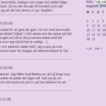
Arkiv
n hemmifrån, kollegor som ringer och ställer frågor
augusti 201
stid. Så om det inte går till överdrift (som det
r jag att det kan jämna ut sig i längden!
M
T
O
T
2
3
4
5
10 (23:10)
9
10
11
12
älld för att göra blir gjort i tid och med bra kvalite
16
17
18
19
ar ibland ”tråden” i mitt arbete och lite tankar på helt
23
24
25
26
ka igen och då är det ju kanske bättre med lite
30
31
a (som jag också tror är vanligt… ).
v och arbetsliv sådär strikt, jag svarar på mail
« jul
sep »
anske läser lite bloggar på arbetstid ibland 😉 Det
10 (23:48)
t faktiskt. Jag håller med Marina om att så länge man
esultat så spelar det ingen roll. Vad vet du om
och då kanske är precis vad hon behöver för att
0 (1:28)