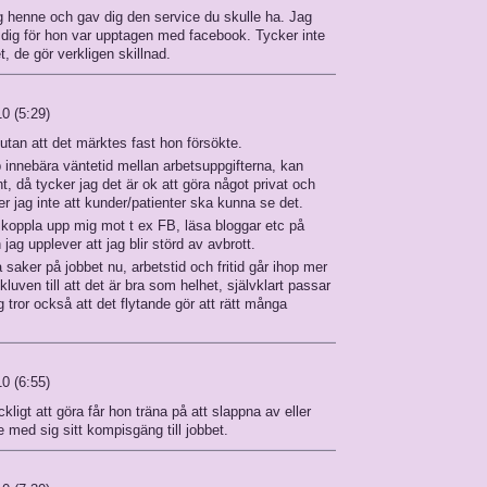
 henne och gav dig den service du skulle ha. Jag
 dig för hon var upptagen med facebook. Tycker inte
t, de gör verkligen skillnad.
0 (5:29)
tan att det märktes fast hon försökte.
 innebära väntetid mellan arbetsuppgifterna, kan
t, då tycker jag det är ok att göra något privat och
r jag inte att kunder/patienter ska kunna se det.
a koppla upp mig mot t ex FB, läsa bloggar etc på
jag upplever att jag blir störd av avbrott.
 saker på jobbet nu, arbetstid och fritid går ihop mer
ven till att det är bra som helhet, självklart passar
g tror också att det flytande gör att rätt många
0 (6:55)
ckligt att göra får hon träna på att slappna av eller
te med sig sitt kompisgäng till jobbet.