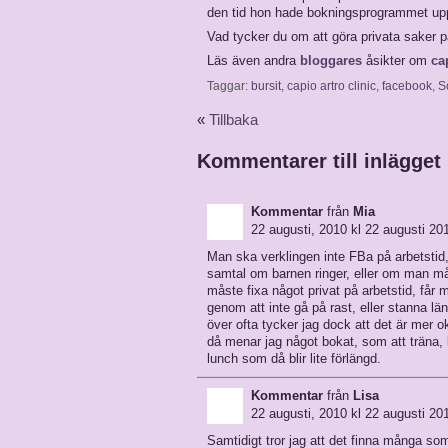
den tid hon hade bokningsprogrammet upp
Vad tycker du om att göra privata saker p
Läs även andra
bloggares
åsikter om
ca
Taggar:
bursit
,
capio artro clinic
,
facebook
,
S
«
Tillbaka
Kommentarer till inlägget
Kommentar
från
Mia
22 augusti, 2010 kl 22 augusti 20
Man ska verklingen inte FBa på arbetstid, e
samtal om barnen ringer, eller om man må
måste fixa något privat på arbetstid, får 
genom att inte gå på rast, eller stanna l
över ofta tycker jag dock att det är mer o
då menar jag något bokat, som att träna,
lunch som då blir lite förlängd.
Kommentar
från
Lisa
22 augusti, 2010 kl 22 augusti 20
Samtidigt tror jag att det finna många so