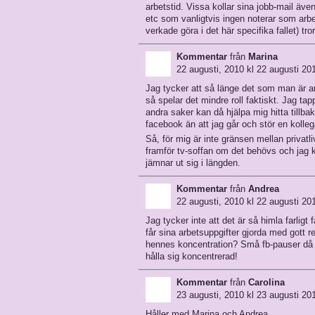
arbetstid. Vissa kollar sina jobb-mail äve
etc som vanligtvis ingen noterar som arbet
verkade göra i det här specifika fallet) tro
Kommentar
från
Marina
22 augusti, 2010 kl 22 augusti 20
Jag tycker att så länge det som man är anst
så spelar det mindre roll faktiskt. Jag tapp
andra saker kan då hjälpa mig hitta tillba
facebook än att jag går och stör en kolleg
Så, för mig är inte gränsen mellan privatli
framför tv-soffan om det behövs och jag k
jämnar ut sig i längden.
Kommentar
från
Andrea
22 augusti, 2010 kl 22 augusti 20
Jag tycker inte att det är så himla farlig
får sina arbetsuppgifter gjorda med gott r
hennes koncentration? Små fb-pauser då 
hålla sig koncentrerad!
Kommentar
från
Carolina
23 augusti, 2010 kl 23 augusti 201
Håller med Marina och Andrea…