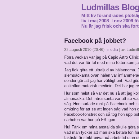
Ludmillas Blo
Mitt liv förändrades plötsli
liv i maj 2008. I nov 2009 
Nu är jag frisk och ska fort
Facebook på jobbet?
22 augusti 2010 (20:46) |
media
| av: Ludmil
Förra veckan var jag på Capio Artro Clini
vad det var för fel med mina fötter som ja
Jag fick göra ett ultraljud av hälsenorna
slemsäckarna ovan hälen var inflammerade
sönder gör att jag har väldigt ont. Vad gö
antiinflammatorisk medicin. Det har jag r
Hur som helst så var det nu så att jag kom 
almanacka. Det intressanta var att se vad 
såg. Hon surfade runt på Facebook och s
omkring för att se att ingen såg vad hon
Facebook-fönstret och så tog hon upp bok
närheten var hon på FB igen.
Hu! Tänk om mina anställda skulle göra så. 
vad man tycker att man ska betala lön för. 
faktiskt är strikt privat på arbetstid ut