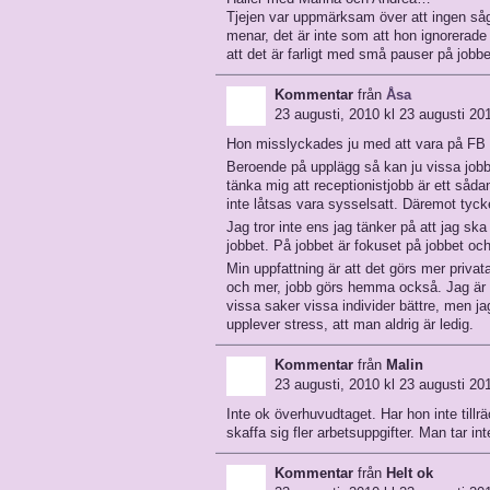
Tjejen var uppmärksam över att ingen såg
menar, det är inte som att hon ignorerade
att det är farligt med små pauser på jobbe
Kommentar
från
Åsa
23 augusti, 2010 kl 23 augusti 201
Hon misslyckades ju med att vara på FB u
Beroende på upplägg så kan ju vissa jobb
tänka mig att receptionistjobb är ett sådan
inte låtsas vara sysselsatt. Däremot tycke
Jag tror inte ens jag tänker på att jag sk
jobbet. På jobbet är fokuset på jobbet och 
Min uppfattning är att det görs mer privata
och mer, jobb görs hemma också. Jag är klu
vissa saker vissa individer bättre, men ja
upplever stress, att man aldrig är ledig.
Kommentar
från
Malin
23 augusti, 2010 kl 23 augusti 201
Inte ok överhuvudtaget. Har hon inte tillrä
skaffa sig fler arbetsuppgifter. Man tar in
Kommentar
från
Helt ok