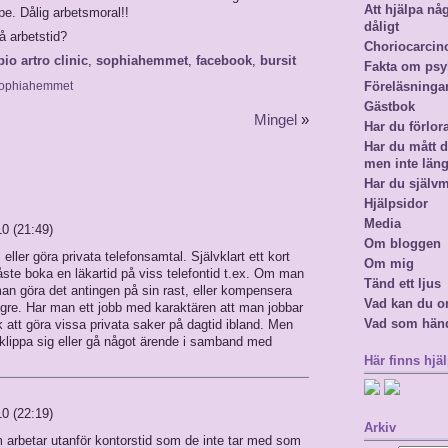
Att hjälpa n
e. Dålig arbetsmoral!!
dåligt
å arbetstid?
Choriocarci
pio artro clinic
,
sophiahemmet
,
facebook
,
bursit
Fakta om psy
ophiahemmet
Föreläsninga
Gästbok
Mingel
»
Har du förlor
Har du mått då
men inte län
Har du själv
Hjälpsidor
Media
10 (21:49)
Om bloggen
ller göra privata telefonsamtal. Självklart ett kort
Om mig
ste boka en läkartid på viss telefontid t.ex. Om man
Tänd ett ljus
man göra det antingen på sin rast, eller kompensera
Vad kan du o
ängre. Har man ett jobb med karaktären att man jobbar
Vad som hän
k att göra vissa privata saker på dagtid ibland. Men
 klippa sig eller gå något ärende i samband med
Här finns hjäl
10 (22:19)
Arkiv
m arbetar utanför kontorstid som de inte tar med som