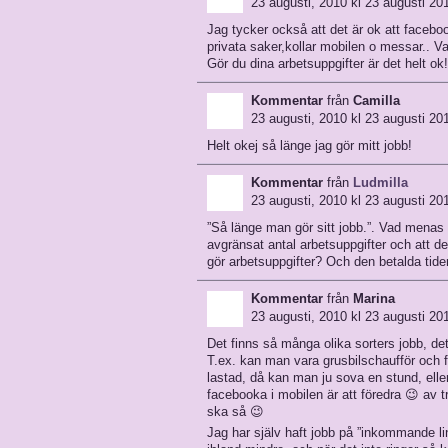
23 augusti, 2010 kl 23 augusti 201
Jag tycker också att det är ok att facebo
privata saker,kollar mobilen o messar.. Va
Gör du dina arbetsuppgifter är det helt ok!
Kommentar
från
Camilla
23 augusti, 2010 kl 23 augusti 201
Helt okej så länge jag gör mitt jobb!
Kommentar
från
Ludmilla
23 augusti, 2010 kl 23 augusti 201
”Så länge man gör sitt jobb.”. Vad menas 
avgränsat antal arbetsuppgifter och att de
gör arbetsuppgifter? Och den betalda tide
Kommentar
från
Marina
23 augusti, 2010 kl 23 augusti 201
Det finns så många olika sorters jobb, det 
T.ex. kan man vara grusbilschaufför och få
lastad, då kan man ju sova en stund, eller
facebooka i mobilen är att föredra 😉 av tr
ska så 😉
Jag har själv haft jobb på ”inkommande linj